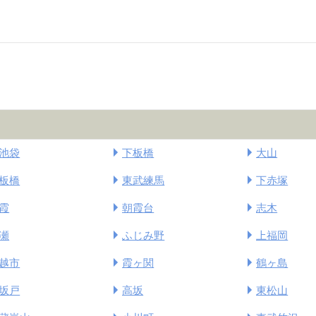
池袋
下板橋
大山
板橋
東武練馬
下赤塚
霞
朝霞台
志木
瀬
ふじみ野
上福岡
越市
霞ヶ関
鶴ヶ島
坂戸
高坂
東松山