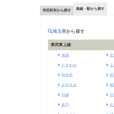
路線・駅から探す
市区町村から探す
埼玉県
から探す
東武東上線
池袋
北
ときわ台
上
和光市
朝
みずほ台
鶴
川越
川
坂戸
北