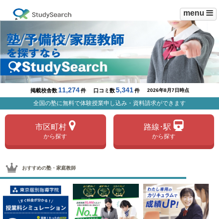
menu
11,274
5,341
掲載校舎数
件
口コミ数
件
2026年8月7日
時点
全国の塾に無料で体験授業申し込み・資料請求ができます
市区町村
路線･駅
から探す
から探す
おすすめの塾・家庭教師