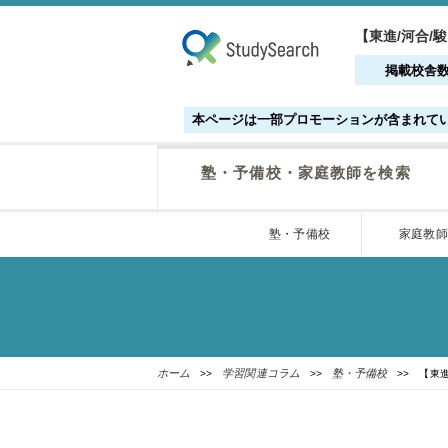
【東進/河合/
掲載校舎
本ページは一部プロモーションが含まれて
塾・予備校・家庭教師を検索
塾・予備校
家庭教師
ホーム
学習関連コラム
塾・予備校
>>
>>
>> 【東進