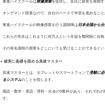
東進ハイスクールは
映像授業
を提供し、全区に校舎を展開す
オンデマンド授業なので、自分のペースで学習を進めること
東進ハイスクールの映像授業を行う講師陣は
日本全国から分
これらの先生はこれまでに何万人という生徒を難関校に合格
その有名講師の授業をどこにいても受けることができるとい
確実に基礎を固める高速マスター
高速マスターとは、タブレットやスマートフォンで
受験に必
るシステム
のことを指します。
国語・数学・英語・理科・社会の5教科があり、それぞれの
す。