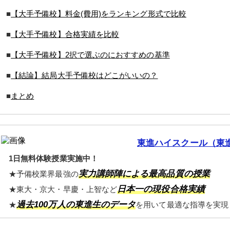
■
【大手予備校】料金(費用)をランキング形式で比較
■
【大手予備校】合格実績を比較
■
【大手予備校】2択で選ぶのにおすすめの基準
■
【結論】結局大手予備校はどこがいいの？
■
まとめ
東進ハイスクール（東
1日無料体験授業実施中！
実力講師陣による最高品質の授業
★予備校業界最強の
日本一の現役合格実績
★東大・京大・早慶・上智など
過去100万人の東進生のデータ
★
を用いて最適な指導を実現