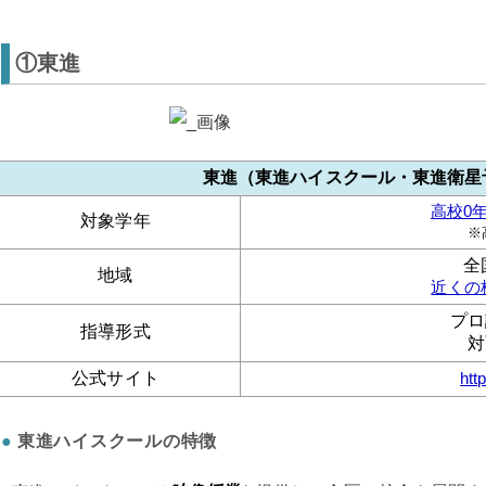
①東進
東進（東進ハイスクール・東進衛星
高校0
対象学年
※
全
地域
近くの
プロ
指導形式
対
公式サイト
htt
東進ハイスクールの特徴