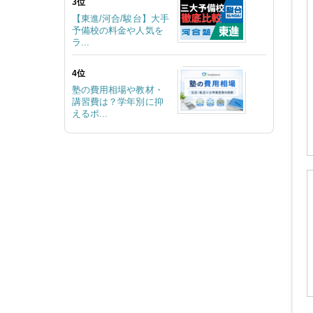
3位
【東進/河合/駿台】大手
予備校の料金や人気を
ラ...
4位
塾の費用相場や教材・
講習費は？学年別に抑
えるポ...