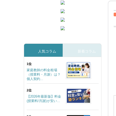
人気コラム
新着コラム
1位
家庭教師の料金相場
（授業料・月謝）は？
個人契約...
2位
【2026年最新版】料金
(授業料/月謝)が安い...