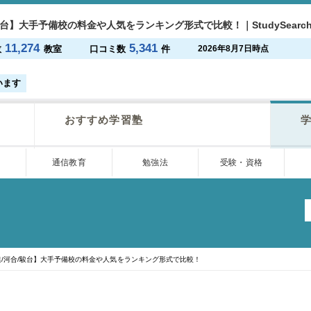
駿台】大手予備校の料金や人気をランキング形式で比較！｜StudySearc
11,274
5,341
数
教室
口コミ数
件
2026年8月7日時点
います
おすすめ学習塾
学
通信教育
勉強法
受験・資格
/河合/駿台】大手予備校の料金や人気をランキング形式で比較！