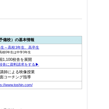
予備校）の基本情報
年生～高校3年生、高卒生
高校0年生は中学3年生
国1,100校舎を展開
校舎に資料請求をする▶︎
講師による映像授業
面コーチング指導
ps://www.toshin.com/