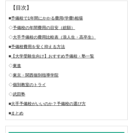
【目次】
■
予備校で1年間にかかる費用(学費)相場
◇
予備校の年間費用の目安（総額）
◇
大手予備校の費用比較表（浪人生・高卒生）
■
予備校費用を安く抑える方法
■
【大学受験生向け】おすすめ予備校・塾一覧
◇
東進
◇
東京・関西個別指導学院
◇
個別教室のトライ
◇
武田塾
■
大手予備校がいいのか？予備校の選び方
■
まとめ