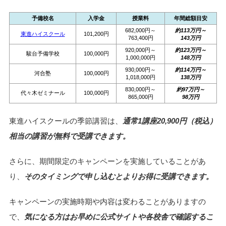
予備校名
入学金
授業料
年間総額目安
682,000円～
約113万円～
東進ハイスクール
101,200円
763,400円
143万円
920,000円～
約123万円～
駿台予備学校
100,000円
1,000,000円
148万円
930,000円～
約114万円～
河合塾
100,000円
1,018,000円
138万円
830,000円～
約97万円～
代々木ゼミナール
100,000円
865,000円
98万円
東進ハイスクールの季節講習は、
通常1講座20,900円（税込）
相当の講習が無料で受講できます。
さらに、期間限定のキャンペーンを実施していることがあ
り、
そのタイミングで申し込むとよりお得に受講できます。
キャンペーンの実施時期や内容は変わることがありますの
で、
気になる方はお早めに公式サイトや各校舎で確認するこ