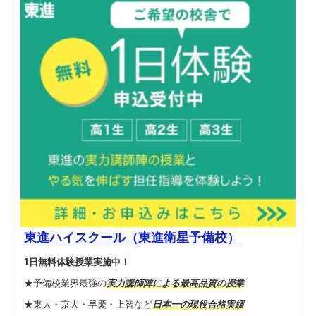
東進ハイスクール（東進衛星予備校）
1日無料体験授業実施中！
★予備校業界最強の
実力講師陣による最高品質の授業
★東大・京大・早慶・上智など
日本一の現役合格実績