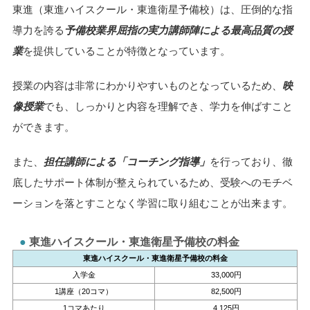
東進（東進ハイスクール・東進衛星予備校）は、圧倒的な指
導力を誇る
予備校業界屈指の実力講師陣による最高品質の授
業
を提供していることが特徴となっています。
授業の内容は非常にわかりやすいものとなっているため、
映
像授業
でも、しっかりと内容を理解でき、学力を伸ばすこと
ができます。
また、
担任講師による「コーチング指導」
を行っており、徹
底したサポート体制が整えられているため、受験へのモチベ
ーションを落とすことなく学習に取り組むことが出来ます。
東進ハイスクール・東進衛星予備校の料金
東進ハイスクール・東進衛星予備校の料金
入学金
33,000円
1講座（20コマ）
82,500円
1コマあたり
4,125円