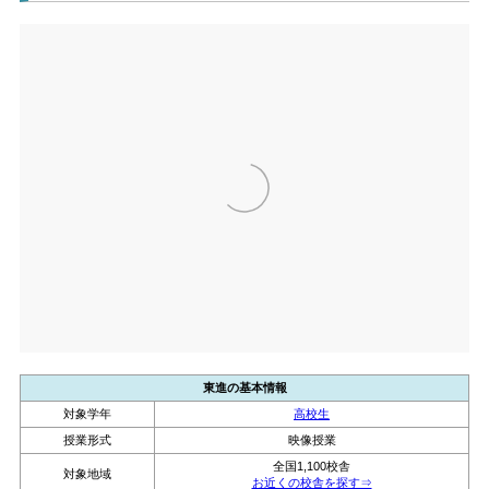
東進の基本情報
対象学年
高校生
授業形式
映像授業
全国1,100校舎
対象地域
お近くの校舎を探す⇒