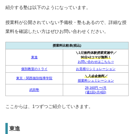
紹介する塾は以下のようになっています。
授業料が公開されていない予備校・塾もあるので、詳細な授
業料を確認したい方はぜひお問い合わせください。
授業料比較表(税込)
＼1日無料体験授業実施中／
東進
90分×2コマが無料！
お問い合わせはこちら⇒
個別教室のトライ
お見積りシミュレーション
＼入会金無料／
東京・関西個別指導学院
授業料シュミレーション
28,160円 〜/月
武田塾
(週1回×月4回)
ここからは、1つずつご紹介していきます。
東進