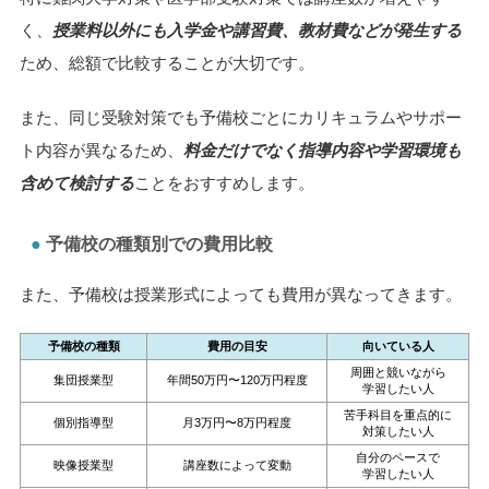
く、
授業料以外にも入学金や講習費、教材費などが発生する
ため、総額で比較することが大切です。
また、同じ受験対策でも予備校ごとにカリキュラムやサポー
ト内容が異なるため、
料金だけでなく指導内容や学習環境も
含めて検討する
ことをおすすめします。
予備校の種類別での費用比較
また、予備校は授業形式によっても費用が異なってきます。
予備校の種類
費用の目安
向いている人
周囲と競いながら
集団授業型
年間50万円〜120万円程度
学習したい人
苦手科目を重点的に
個別指導型
月3万円〜8万円程度
対策したい人
自分のペースで
映像授業型
講座数によって変動
学習したい人