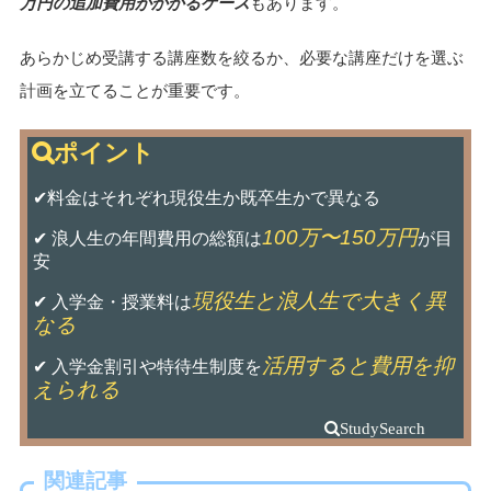
万円の追加費用がかかるケース
もあります。
あらかじめ受講する講座数を絞るか、必要な講座だけを選ぶ
計画を立てることが重要です。
✔料金はそれぞれ現役生か既卒生かで異なる
100万〜150万円
✔ 浪人生の年間費用の総額は
が目
安
現役生と浪人生で大きく異
✔ 入学金・授業料は
なる
活用すると費用を抑
✔ 入学金割引や特待生制度を
えられる
関連記事