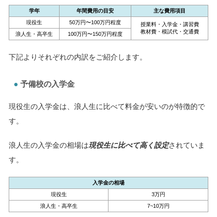
学年
年間費用の目安
主な費用項目
現役生
50万円〜100万円程度
授業料・入学金・講習費
教材費・模試代・交通費
浪人生・高卒生
100万円〜150万円程度
下記よりそれぞれの内訳をご紹介します。
予備校の入学金
現役生の入学金は、浪人生に比べて料金が安いのが特徴的で
す。
浪人生の入学金の相場は
現役生に比べて高く設定
されていま
す。
入学金の相場
現役生
3万円
浪人生・高卒生
7~10万円