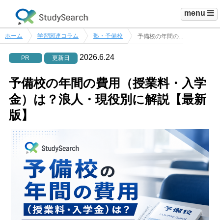
menu
ホーム
学習関連コラム
塾・予備校
予備校の年間の...
2026.6.24
PR
更新日
予備校の年間の費用（授業料・入学
金）は？浪人・現役別に解説【最新
版】