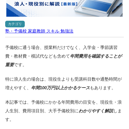
カテゴリ
塾・予備校
家庭教師
スキル
勉強法
予備校に通う場合、授業料だけでなく、入学金・季節講習
費・教材費・模試代なども含めて
年間費用を確認することが
重要
です。
特に浪人生の場合は、現役生よりも受講科目数や通塾時間が
増えやすく、
年間100万円以上かかるケース
もあります。
本記事では、予備校にかかる年間費用の目安を、現役生・浪
人生別、費用項目別、大手予備校別に
わかりやすく解説
しま
す。