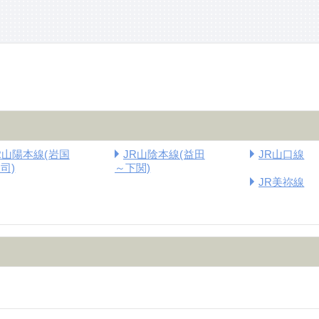
R山陽本線(岩国
JR山陰本線(益田
JR山口線
司)
～下関)
JR美祢線