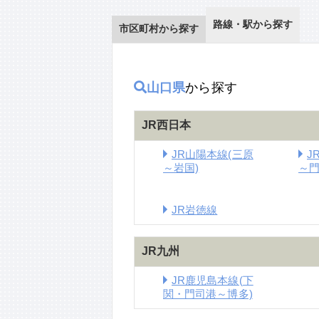
路線・駅から探す
市区町村から探す
山口県
から探す
JR西日本
JR山陽本線(三原
J
～岩国)
～門
JR岩徳線
JR九州
JR鹿児島本線(下
関・門司港～博多)