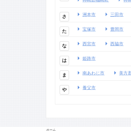
洲本市
三田市
さ
宝塚市
豊岡市
た
西宮市
西脇市
な
姫路市
は
南あわじ市
美方
ま
養父市
や
ホーム