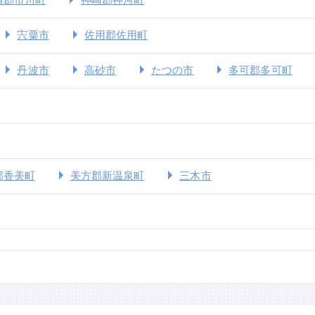
宍粟市
佐用郡佐用町
丹波市
高砂市
たつの市
多可郡多可町
郡香美町
美方郡新温泉町
三木市