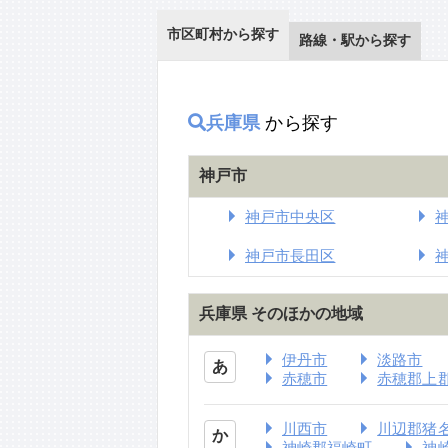
市区町村から探す
路線・駅から探す
兵庫県
から探す
神戸市
神戸市中央区
神戸市長田区
兵庫県 そのほかの地域
伊丹市
淡路市
あ
赤穂市
赤穂郡上
川西市
川辺郡猪
か
神崎郡福崎町
神