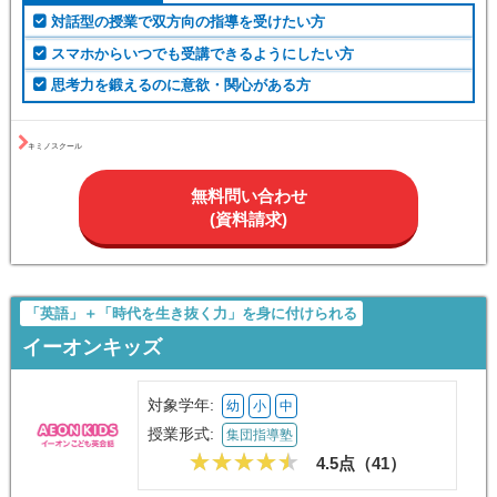
対象学年:
中
高
浪
授業形式:
オンライン指導
4.3点（
61
）
こんな人におすすめ
対話型の授業で双方向の指導を受けたい方
スマホからいつでも受講できるようにしたい方
思考力を鍛えるのに意欲・関心がある方
キミノスクール
無料問い合わせ
(資料請求)
「英語」＋「時代を生き抜く力」を身に付けられる
イーオンキッズ