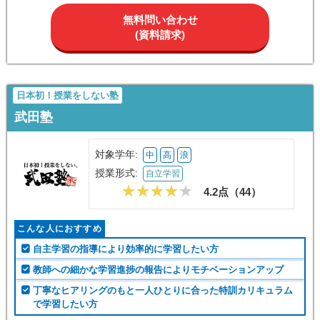
授業形式:
オンライン指導
4.5点（
43
）
こんな人におすすめ
現役東大生による1対1の的確な指導を受けたい方
オンライン完結の授業で効率的に学習を進めたい方
一人ひとりに最適なカリキュラムで成績を伸ばしたい方
スタディコーチ
無料問い合わせ
(資料請求)
日本初！授業をしない塾
武田塾