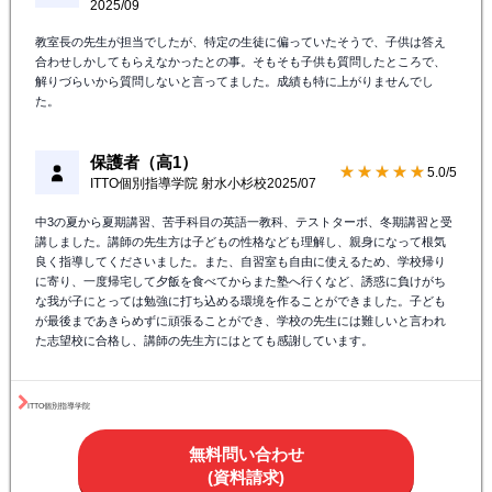
2025/09
教室長の先生が担当でしたが、特定の生徒に偏っていたそうで、子供は答え
合わせしかしてもらえなかったとの事。そもそも子供も質問したところで、
解りづらいから質問しないと言ってました。成績も特に上がりませんでし
た。
保護者（高1）
★★★★★
5.0/5
ITTO個別指導学院 射水小杉校
2025/07
中3の夏から夏期講習、苦手科目の英語一教科、テストターボ、冬期講習と受
講しました。講師の先生方は子どもの性格なども理解し、親身になって根気
良く指導してくださいました。また、自習室も自由に使えるため、学校帰り
に寄り、一度帰宅して夕飯を食べてからまた塾へ行くなど、誘惑に負けがち
な我が子にとっては勉強に打ち込める環境を作ることができました。子ども
が最後まであきらめずに頑張ることができ、学校の先生には難しいと言われ
た志望校に合格し、講師の先生方にはとても感謝しています。
ITTO個別指導学院
無料問い合わせ
(資料請求)