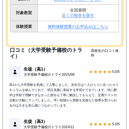
4.1点（
25
）
キャンペーン情報
無料体験授業実施中！
対象学年
小学生
/
中学生
/
高校生
授業料
お見積りシミュレーション
全国展開
対象教室
近くの校舎を探す