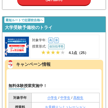
東進オンライン学校
対象学年:
小
中
授業形式:
通信教育
4.4点（
）
東進オンライン学校
無料問い合わせ
(資料請求)
最短ルートで志望校合格へ
大学受験予備校のトライ
対象学年:
高
浪
授業形式:
個別指導塾