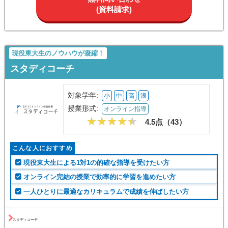
★★★★★
5.0/5
個別指導塾スタンダード
2025/08
料金が安い
振替あり
他塾よりも月謝が抑えめでスタートしやすかったです。講師の教え方も丁寧
で、わからないところを聞きやすい雰囲気でした。教室も清潔で、自習室が
自由に使えるのもポイント高いです。将来がんばりたいと思えるきっかけを
与えてくれる塾です。
個別指導塾スタンダード
無料問い合わせ
(資料請求)
現役東大生のノウハウが凝縮！
スタディコーチ
対象学年:
小
中
高
浪