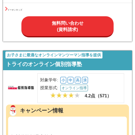
対象学年:
幼
小
中
授業形式:
集団指導塾
4.5点（
41
）
イーオンキッズ
無料問い合わせ
(資料請求)
お子さまに最適なオンラインマンツーマン指導を提供
トライのオンライン個別指導塾
対象学年:
小
中
高
浪
授業形式:
オンライン指導
4.2点（
571
）