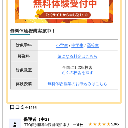
無料体験授業実施中！
対象学年
小学生
/
中学生
/
高校生
授業料
気になる料金はこちら
全国に1,225校舎
対象教室
近くの校舎を探す
体験授業
無料体験授業のお申込みはこちら
口コミ
全157件
保護者（中3）
★★★★★
5.0/5
ITTO個別指導学院 静岡沼津リコー通校