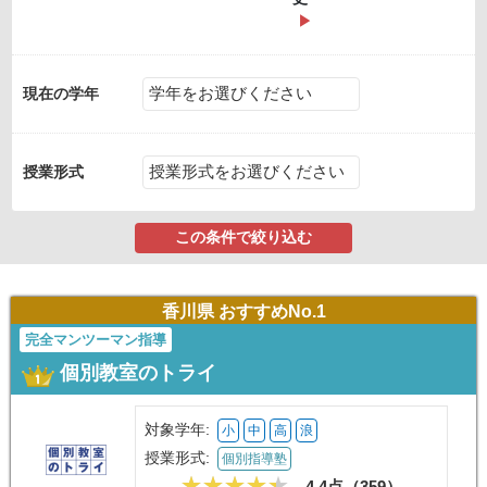
現在の学年
授業形式
この条件で絞り込む
香川県 おすすめNo.1
完全マンツーマン指導
個別教室のトライ
対象学年:
小
中
高
浪
授業形式:
個別指導塾
4.4点（
359
）