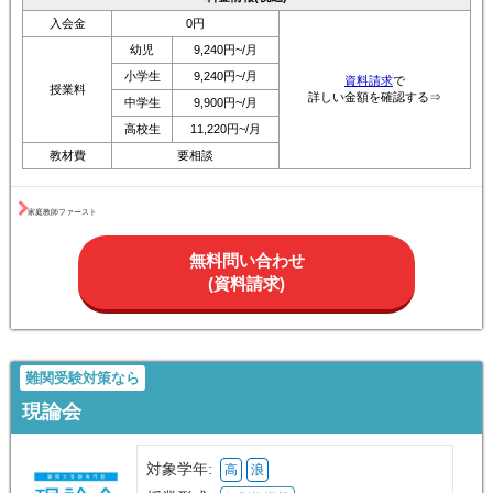
コース情報
高校生
大学受験対策/定期テスト/内申点対策など
中学生
高校受験対策/勉強習慣/弱点克服など
小学生
中学受験対策/学校のフォローなど
料金情報(税込)
入会金
0円
幼児
9,240円~/月
小学生
9,240円~/月
資料請求
で
授業料
詳しい金額を確認する⇒
中学生
9,900円~/月
高校生
11,220円~/月
教材費
要相談
家庭教師ファースト
無料問い合わせ
(資料請求)