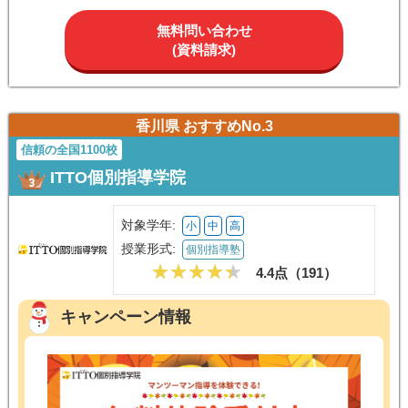
無料問い合わせ
(資料請求)
香川県 おすすめNo.3
信頼の全国1100校
ITTO個別指導学院
対象学年:
小
中
高
授業形式:
個別指導塾
4.4点（
191
）
キャンペーン情報