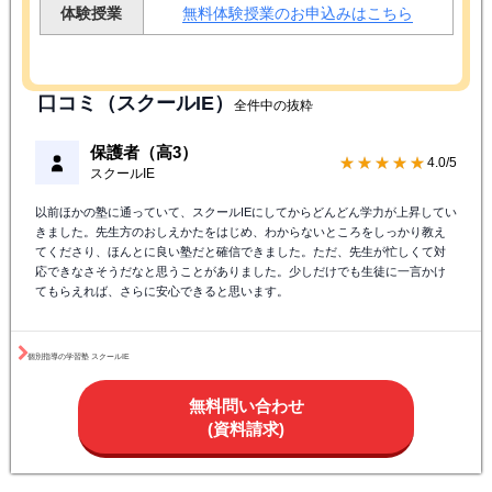
授業料
気になる料金はこちら
全国展開
対象教室
近くの校舎を探す
体験授業
無料体験授業のお申込みはこちら
口コミ（スクールIE）
全件中の抜粋
保護者（高3）
★★★★☆
4.0/5
スクールIE
以前ほかの塾に通っていて、スクールIEにしてからどんどん学力が上昇してい
きました。先生方のおしえかたをはじめ、わからないところをしっかり教え
てくださり、ほんとに良い塾だと確信できました。ただ、先生が忙しくて対
応できなさそうだなと思うことがありました。少しだけでも生徒に一言かけ
てもらえれば、さらに安心できると思います。
個別指導の学習塾 スクールIE