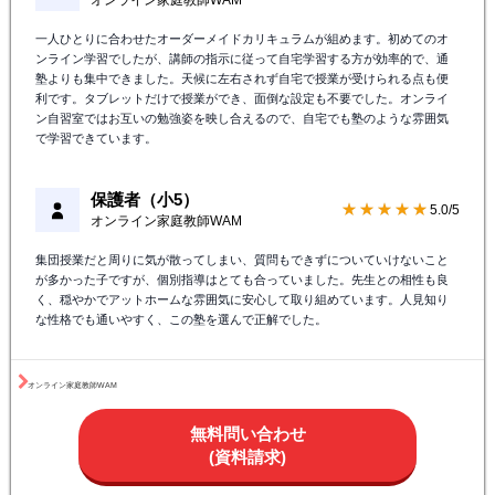
無料体験授業実施中！
対象学年
小学生
/
中学生
/
高校生
授業料
気になる料金はこちら
オンライン
対象教室
近くの校舎を探す
体験授業
無料体験授業のお申込みはこちら
口コミ（オンライン家庭教師WAM）
全件中の抜粋
保護者（高1）