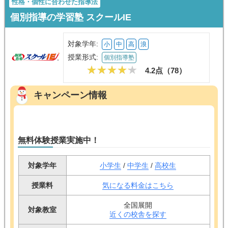
性格・個性に合わせた指導法
個別指導の学習塾 スクールIE
対象学年:
小
中
高
浪
授業形式:
個別指導塾
4.2点（
78
）
キャンペーン情報
無料体験授業実施中！
対象学年
小学生
/
中学生
/
高校生