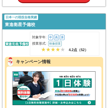
日本一の現役合格実績
東進衛星予備校
対象学年:
中
高
浪
授業形式:
映像授業
4.2点（
52
）
キャンペーン情報