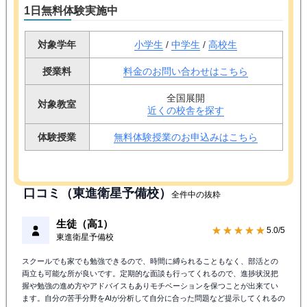
1日無料体験実施中
対象学年
小学生
/
中学生
/
高校生
授業料
料金のお問い合わせはこちら
全国展開
対象教室
近くの校舎を探す
体験授業
無料体験授業のお申込みはこちら
口コミ（東進衛星予備校）
全件中の抜粋
生徒（高1）
★★★★★
5.0/5
東進衛星予備校
スクールでも家でも勉強できるので、時間に縛られることもなく、部活との
両立も可能な所が良いです。定期的な面談も行ってくれるので、進捗状況把
握や勉強の進め方やアドバイスもありモチベーションを保つことが出来てい
ます。自分の苦手分野をAIが分析して自分に合った問題など提示してくれるの