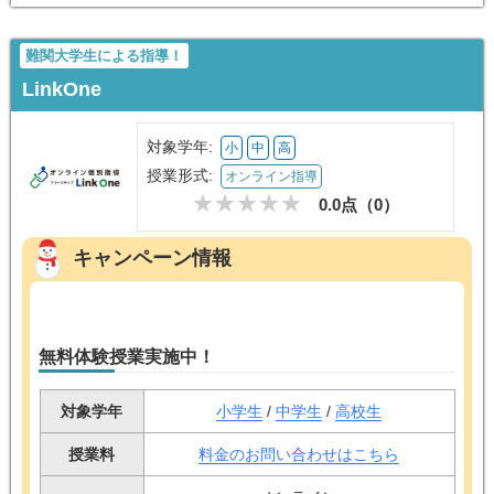
★★★★★
5.0/5
オンライン家庭教師WAM
一人ひとりに合わせたオーダーメイドカリキュラムが組めます。初めてのオ
ンライン学習でしたが、講師の指示に従って自宅学習する方が効率的で、通
塾よりも集中できました。天候に左右されず自宅で授業が受けられる点も便
利です。タブレットだけで授業ができ、面倒な設定も不要でした。オンライ
ン自習室ではお互いの勉強姿を映し合えるので、自宅でも塾のような雰囲気
で学習できています。
保護者（小5）
★★★★★
5.0/5
オンライン家庭教師WAM
集団授業だと周りに気が散ってしまい、質問もできずについていけないこと
が多かった子ですが、個別指導はとても合っていました。先生との相性も良
く、穏やかでアットホームな雰囲気に安心して取り組めています。人見知り
な性格でも通いやすく、この塾を選んで正解でした。
オンライン家庭教師WAM
無料問い合わせ
(資料請求)