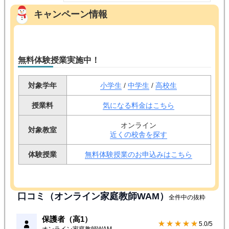
大学受験予備校のトライ
無料問い合わせ
(資料請求)
質の高い授業を自宅で受けられる
オンライン家庭教師WAM
対象学年:
小
中
高
授業形式:
オンライン指導
4.4点（
81
）
キャンペーン情報