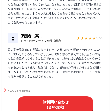
口コミ（トライのオンライン個別指導
全件中の抜
塾）
粋
保護者（高3）
★★★★★
5.0/5
トライのオンライン個別指導塾
子供がどうしてもというのでトライさんのところに通わせてもらいました。
保護者視点から見てもさすがトライだなと思うような場面が数多くあり、分
からないところは徹底的に潰していくスタイルがとてもいいように思いまし
た。教科は数学だったのですが、かなりテストや模試の点数も上がり、どう
せなら他の教科もやらせてあげたいなと思いました。初回3回？無料体験がか
なりお得だし、自分にどんな塾が合っているのかが把握出来てとてもいい機
会だと思いました。トライさんに通わせてもらって良かったなと思っており
ます。他の塾よりも突出した部分はあまり見えないかもしれないですけど、
とても良かったと思います。
保護者（高1）
★★★★★
5.0/5
トライのオンライン個別指導塾
娘の高校受験前にお世話になりました。入塾したのが遅かったのできちんと