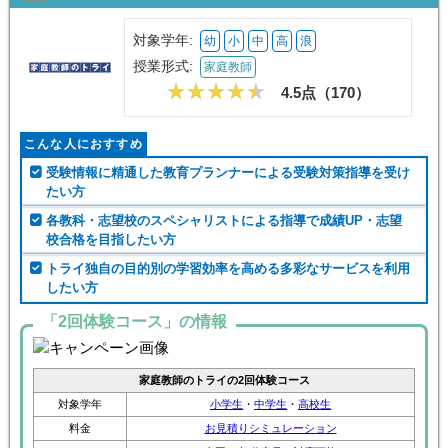
対象学年:
幼
小
中
高
浪
授業形式:
家庭教師
4.5点（
170
）
こんな人におすすめ
受験情報に精通した教育プランナーによる受験対策指導を受け
たい方
各教科・志望校のスペシャリストによる指導で成績UP・志望
校合格を目指したい方
トライ独自の目的別の学習効率を高める多彩なサービスを利用
したい方
「2回体験コース」の情報
家庭教師のトライの2回体験コース
対象学年
小学生
・
中学生
・
高校生
料金
お見積りシミュレーション