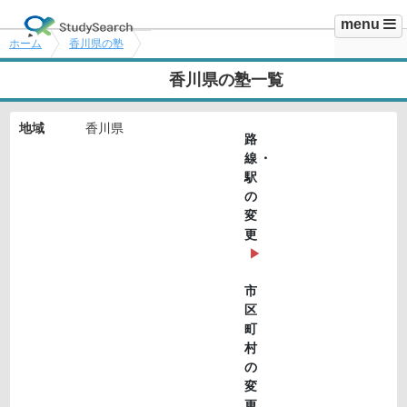
menu
ホーム
香川県の塾
香川県の塾一覧
地域
香川県
路
線・
駅
の
変
更
市
区
町
村
の
変
更