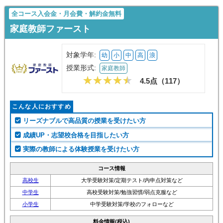
無料問い合わせ
(資料請求)
全コース入会金・月会費・解約金無料
家庭教師ファースト
対象学年:
幼
小
中
高
浪
授業形式:
家庭教師
4.5点（
117
）
こんな人におすすめ
リーズナブルで高品質の授業を受けたい方
成績UP・志望校合格を目指したい方
実際の教師による体験授業を受けたい方