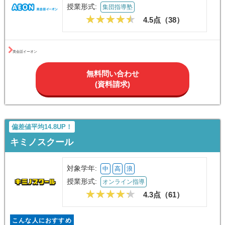
自分に合った目的で英語レッスン可能
英会話イーオン
対象学年:
高
浪
授業形式:
集団指導塾
4.5点（
38
）
英会話イーオン
無料問い合わせ
(資料請求)
偏差値平均14.8UP！
キミノスクール