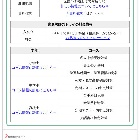
全国47都道府県で対応可能
展開地域
詳しい情報についてはこちら⇒
資料請求
「資料請求」
はこちら⇒
家庭教師のトライの料金情報
入会金
⇓⇓【簡単1分】料金（授業料）が分かる⇓⇓
お見積もりシミュレーション
料金
学年
コース
私立中学受験対策
小学生
集団塾と併用
コース情報の詳細はこちら⇒
学習基礎固め・学習習慣の定着
公立・私立高校受験対策
中学生
定期テスト・内申点対策
コース情報の詳細はこちら⇒
苦手科目克服
大学受験対策
高校生
定期テスト・内申点対策
コース情報の詳細はこちら⇒
英語資格検定対策
家庭教師のトライ