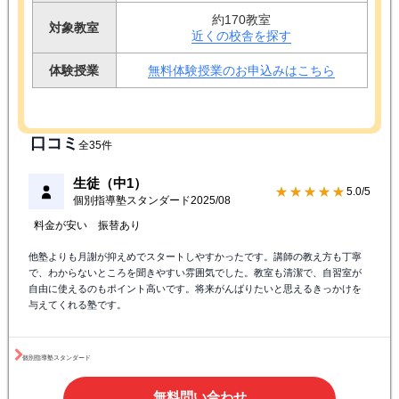
キャンペーン情報
1か月分授業料無料キャンペーン
対象学年
小学生
/
中学生
/
高校生
授業料
気になる料金はこちら
約170教室
対象教室
近くの校舎を探す
体験授業
無料体験授業のお申込みはこちら
口コミ
全35件
生徒（中1）