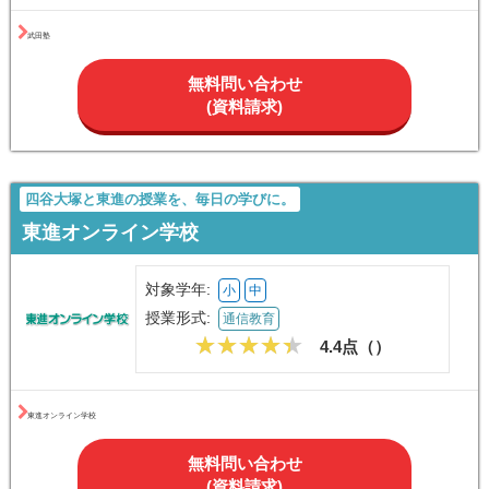
対象学年:
中
高
浪
授業形式:
自立学習
4.2点（
44
）
こんな人におすすめ
自主学習の指導により効率的に学習したい方
教師への細かな学習進捗の報告によりモチベーションアップ
丁寧なヒアリングのもと一人ひとりに合った特訓カリキュラム
で学習したい方
武田塾
無料問い合わせ
(資料請求)
四谷大塚と東進の授業を、毎日の学びに。