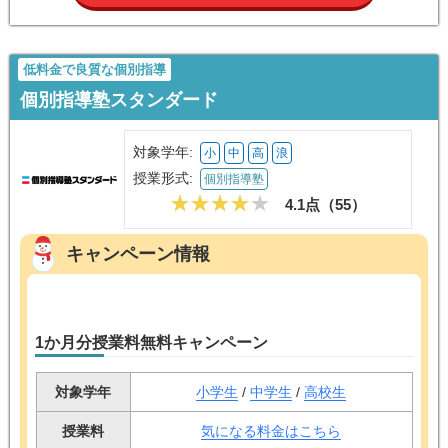
ついていけるか心配していましたが、先生が熱心に教えてくれたおかげでな
んとか志望校に合格することができました！娘の友達は先生と合わずやめて
しまいましたが、うちには合っていたようです。なので、正直先生との相性
もあるかもしれません…勉強だけでなく、受験前の気持ちの持ち方など精神
面でも支えていただけて大変助かりました。面談も定期的にあり、そこで親
も悩みを相談することができました。
トライのオンライン個別指導塾
無料問い合わせ
(資料請求)
低料金で良質な個別指導
個別指導塾スタンダード
対象学年:
小
中
高
浪
授業形式:
個別指導塾
4.1点（
55
）