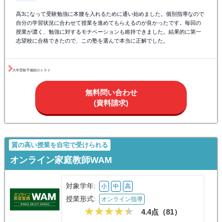
体験授業
無料体験授業のお申込みはこちら
口コミ（大学受験予備校のトラ
高校生の口コミ抜
イ）
粋
生徒（高1）
★★★★★
5.0/5
大学受験予備校のトライ
2025/08
高1から大学受験を意識して入塾しました。先生方は一人ひとりに合ったカリ
キュラムを組んでくれて、弱点克服に直結する学習ができています。特に数
学は学校で理解できなかった部分も丁寧に解説してもらえて、定期テストの
点数が大幅にアップしました。早い段階から受験を見据えた指導を受けられ
るのは大きな安心感につながっています。
生徒（高3）
★★★★★
5.0/5
大学受験予備校のトライ
2024/11
高3になって受験勉強に本腰を入れるために通い始めました。個別指導なので
自分の学習状況に合わせて授業を進めてもらえるのが良かったです。毎回の
授業が濃く、勉強に対するモチベーションも維持できました。結果的に第一
志望校に合格できたので、この塾を選んで本当に正解でした。