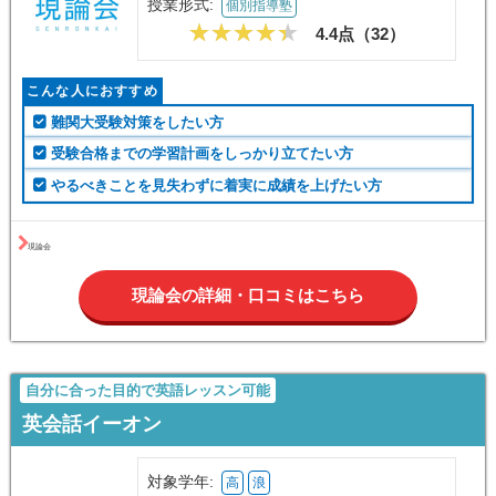
難関受験対策なら
現論会
対象学年:
高
浪
授業形式:
個別指導塾
4.4点（
32
）
こんな人におすすめ
難関大受験対策をしたい方
受験合格までの学習計画をしっかり立てたい方
やるべきことを見失わずに着実に成績を上げたい方
現論会
現論会の詳細・口コミはこちら