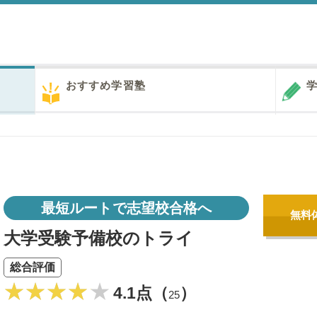
おすすめ学習塾
学
最短ルートで志望校合格へ
無料
大学受験予備校のトライ
総合評価
4.1点（
）
25