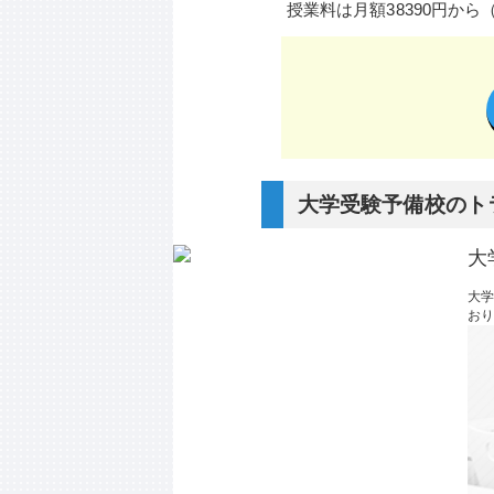
授業料は月額38390円か
大学受験予備校のト
大
大
おり