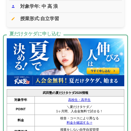
対象学年: 中 高 浪
person
授業形式:自立学習
edit
夏だけタケダに申し込む
武田塾の夏だけタケダ2026情報
対象学年
高校生・高卒生
＼夏だけタケダ／
POINT
1ヶ月間、入会金無料で試せる！
校舎・コースにより異なる
料金
料金を確認する⇒
授業をしない自学自習管理