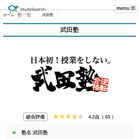
menu
塾一覧
ホーム
武田塾
武田塾
総合評価
4.2点（
63
）
塾名:武田塾
school