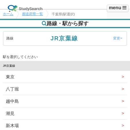
menu
ホーム
都道府県一覧
千葉県(駅選択)
路線・駅から探す
JR京葉線
路線
変更
駅を選択してください
JR京葉線
東京
八丁堀
越中島
潮見
新木場