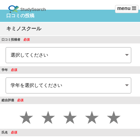
menu
口コミの投稿
キミノスクール
口コミ投稿者
学年
総合評価
★
★
★
★
★
氏名