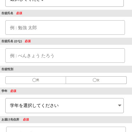
生徒氏名
生徒氏名 (かな)
生徒性別
男
女
学年
お届け先住所