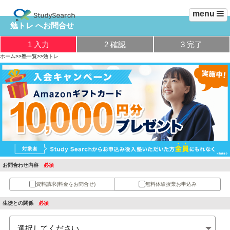
menu
勉トレ へお問合せ
1 入力
2 確認
3 完了
ホーム
>>塾一覧>>
勉トレ
お問合わせ内容
資料請求
(料金をお問合せ)
無料体験授業
お申込み
生徒との関係