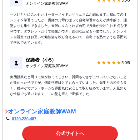
★★★★★
5.0/5
オンライン家庭教師WAM
一人ひとりに合わせたオーダーメイドカリキュラムが組めます。初めてのオ
ンライン学習でしたが、講師の指示に従って自宅学習する方が効率的で、通
塾よりも集中できました。天候に左右されず自宅で授業が受けられる点も便
利です。タブレットだけで授業ができ、面倒な設定も不要でした。オンライ
ン自習室ではお互いの勉強姿を映し合えるので、自宅でも塾のような雰囲気
で学習できています。
保護者（小5）
★★★★★
5.0/5
オンライン家庭教師WAM
集団授業だと周りに気が散ってしまい、質問もできずについていけないこと
が多かった子ですが、個別指導はとても合っていました。先生との相性も良
く、穏やかでアットホームな雰囲気に安心して取り組めています。人見知り
な性格でも通いやすく、この塾を選んで正解でした。
オンライン家庭教師WAM
0120-220-407
公式サイトへ