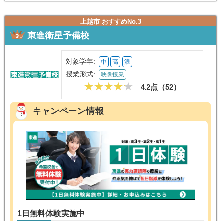
上越市 おすすめNo.3
東進衛星予備校
対象学年:
中
高
浪
授業形式:
映像授業
4.2点（
52
）
キャンペーン情報
1日無料体験実施中