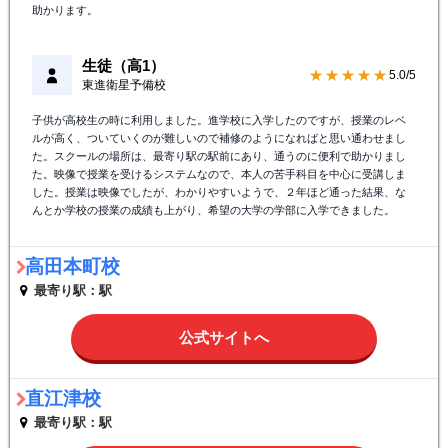
助かります。
生徒（高1）
★★★★★
5.0/5
東進衛星予備校
子供が高校生の時に利用しました。進学校に入学したのですが、授業のレベ
ルが高く、ついていくのが難しいので補修のようになればと思い通わせまし
た。スクールの場所は、最寄り駅の駅前にあり、通うのに便利で助かりまし
た。映像で授業を受けるシステムなので、本人の苦手科目を中心に受講しま
した。授業は映像でしたが、わかりやすいようで、２年ほど通った結果、な
んとか学校の授業の成績も上がり、希望の大学の学部に入学できました。
高田本町校
最寄り駅：駅
公式サイトへ
直江津校
最寄り駅：駅