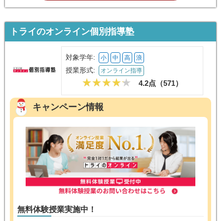
トライのオンライン個別指導塾
対象学年:
小
中
高
浪
授業形式:
オンライン指導
4.2点（
571
）
キャンペーン情報
無料体験授業実施中！