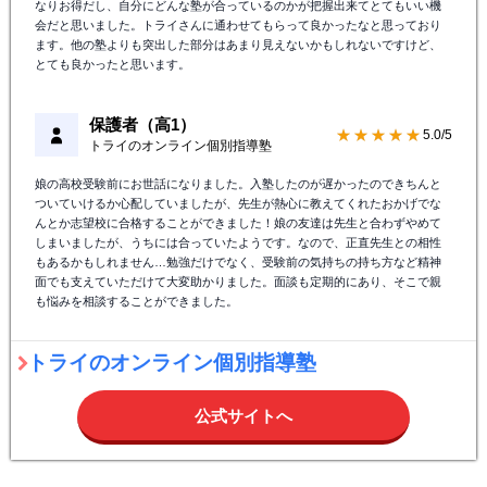
なりお得だし、自分にどんな塾が合っているのかが把握出来てとてもいい機
会だと思いました。トライさんに通わせてもらって良かったなと思っており
ます。他の塾よりも突出した部分はあまり見えないかもしれないですけど、
とても良かったと思います。
保護者（高1）
★★★★★
5.0/5
トライのオンライン個別指導塾
娘の高校受験前にお世話になりました。入塾したのが遅かったのできちんと
ついていけるか心配していましたが、先生が熱心に教えてくれたおかげでな
んとか志望校に合格することができました！娘の友達は先生と合わずやめて
しまいましたが、うちには合っていたようです。なので、正直先生との相性
もあるかもしれません…勉強だけでなく、受験前の気持ちの持ち方など精神
面でも支えていただけて大変助かりました。面談も定期的にあり、そこで親
も悩みを相談することができました。
トライのオンライン個別指導塾
公式サイトへ