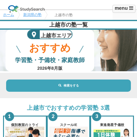
menu
ホーム
新潟県の塾
上越市の塾
上越市の塾一覧
上越市エリア
おすすめ
学習塾・予備校・家庭教師
2026年8月版
検索をする
地域・駅
上越市エリア
上越市でおすすめの学習塾 3選
路線・駅
選択されていません
変更
個別教室のトライ
スクールIE
東進衛星予備校
市区町村
選択されていません
変更