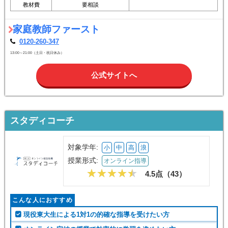
教材費
要相談
家庭教師ファースト
0120-260-347
13:00～21:00（土日・祝日休み）
公式サイトへ
スタディコーチ
対象学年:
小
中
高
浪
授業形式:
オンライン指導
4.5点（
43
）
こんな人におすすめ
現役東大生による1対1の的確な指導を受けたい方