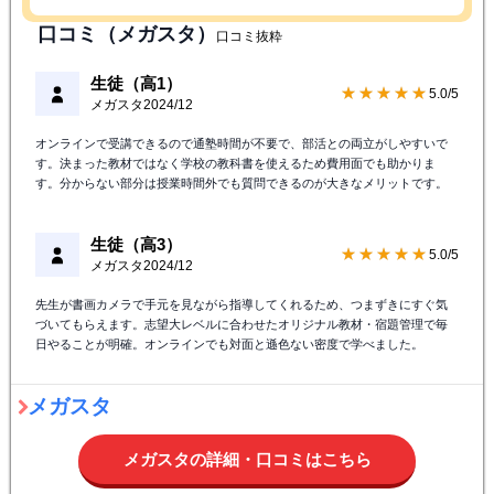
口コミ（メガスタ）
口コミ抜粋
生徒（高1）
★★★★★
5.0/5
メガスタ
2024/12
オンラインで受講できるので通塾時間が不要で、部活との両立がしやすいで
す。決まった教材ではなく学校の教科書を使えるため費用面でも助かりま
す。分からない部分は授業時間外でも質問できるのが大きなメリットです。
生徒（高3）
★★★★★
5.0/5
メガスタ
2024/12
先生が書画カメラで手元を見ながら指導してくれるため、つまずきにすぐ気
づいてもらえます。志望大レベルに合わせたオリジナル教材・宿題管理で毎
日やることが明確。オンラインでも対面と遜色ない密度で学べました。
メガスタ
メガスタの詳細・口コミはこちら