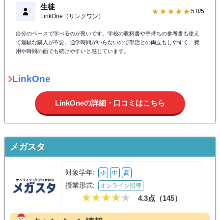
生徒
★★★★★
5.0/5
LinkOne（リンクワン）
自分のペースで学べるのが良いです。学校の教科書や手持ちの参考書も使え
て無駄な購入が不要。通学時間がいらないので部活との両立もしやすく、費
用や時間の面でも続けやすいと感じています。
LinkOne
LinkOneの詳細・口コミはこちら
メガスタ
対象学年:
小
中
高
授業形式:
オンライン指導
4.3点（
145
）