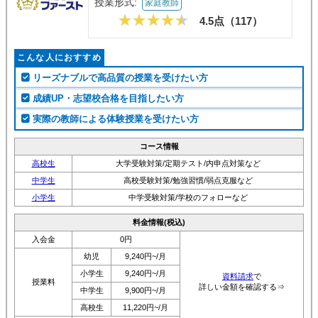
授業形式:
家庭教師
4.5点（
117
）
こんな人におすすめ
リーズナブルで高品質の授業を受けたい方
成績UP・志望校合格を目指したい方
実際の教師による体験授業を受けたい方
コース情報
高校生
大学受験対策/定期テスト/内申点対策など
中学生
高校受験対策/勉強習慣/弱点克服など
小学生
中学受験対策/学校のフォローなど
料金情報(税込)
入会金
0円
幼児
9,240円~/月
小学生
9,240円~/月
資料請求
で
授業料
詳しい金額を確認する⇒
中学生
9,900円~/月
高校生
11,220円~/月