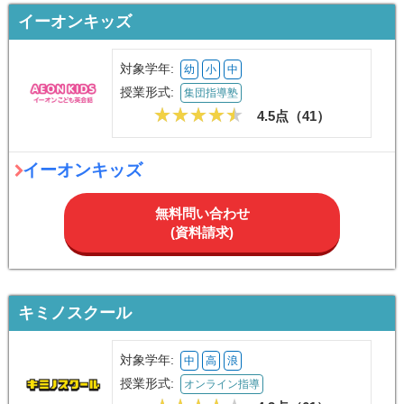
イーオンキッズ
対象学年:
幼
小
中
授業形式:
集団指導塾
4.5点（
41
）
イーオンキッズ
無料問い合わせ
(資料請求)
キミノスクール
対象学年:
中
高
浪
授業形式:
オンライン指導