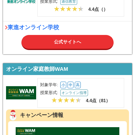
授業形式:
通信教育
4.4点（
）
東進オンライン学校
公式サイトへ
オンライン家庭教師WAM
対象学年:
小
中
高
授業形式:
オンライン指導
4.4点（
81
）
キャンペーン情報