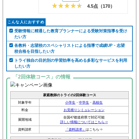
4.5点（
170
）
こんな人におすすめ
受験情報に精通した教育プランナーによる受験対策指導を受け
たい方
各教科・志望校のスペシャリストによる指導で成績UP・志望
校合格を目指したい方
トライ独自の目的別の学習効率を高める多彩なサービスを利用
したい方
「2回体験コース」の情報
家庭教師のトライの2回体験コース
対象学年
小学生
・
中学生
・
高校生
料金
お見積りシミュレーション
全国47都道府県で対応可能
展開地域
詳しい情報についてはこちら⇒
資料請求
「資料請求」
はこちら⇒