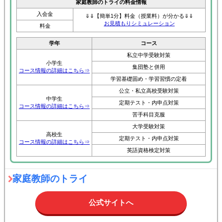
家庭教師のトライの料金情報
入会金
⇓⇓【簡単1分】料金（授業料）が分かる⇓⇓
お見積もりシミュレーション
料金
学年
コース
私立中学受験対策
小学生
集団塾と併用
コース情報の詳細はこちら⇒
学習基礎固め・学習習慣の定着
公立・私立高校受験対策
中学生
定期テスト・内申点対策
コース情報の詳細はこちら⇒
苦手科目克服
大学受験対策
高校生
定期テスト・内申点対策
コース情報の詳細はこちら⇒
英語資格検定対策
家庭教師のトライ
公式サイトへ