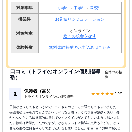
対象学年
小学生
/
中学生
/
高校生
授業料
お見積りシミュレーション
オンライン
対象教室
近くの校舎を探す
体験授業
無料体験授業のお申込みはこちら
口コミ（トライのオンライン個別指導
全件中の抜
塾）
粋
保護者（高3）
★★★★★
5.0/5
トライのオンライン個別指導塾
子供がどうしてもというのでトライさんのところに通わせてもらいました。
保護者視点から見てもさすがトライだなと思うような場面が数多くあり、分
からないところは徹底的に潰していくスタイルがとてもいいように思いまし
た。教科は数学だったのですが、かなりテストや模試の点数も上がり、どう
せなら他の教科もやらせてあげたいなと思いました。初回3回？無料体験がか