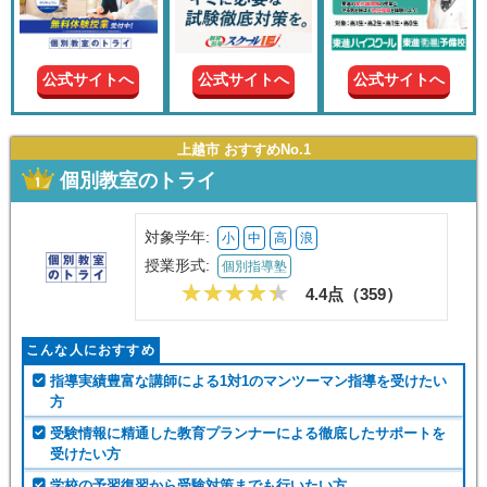
現在の
学年
公式サイトへ
公式サイトへ
公式サイトへ
授業形
式
上越市 おすすめNo.1
個別教室のトライ
この条件で絞り込む
対象学年:
小
中
高
浪
授業形式:
個別指導塾
4.4点（
359
）
こんな人におすすめ
指導実績豊富な講師による1対1のマンツーマン指導を受けたい
方
受験情報に精通した教育プランナーによる徹底したサポートを
受けたい方
学校の予習復習から受験対策までも行いたい方