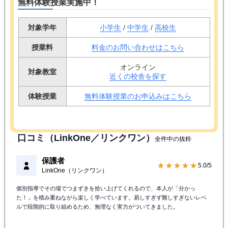
無料体験授業実施中！
対象学年
小学生
/
中学生
/
高校生
授業料
料金のお問い合わせはこちら
オンライン
対象教室
近くの校舎を探す
体験授業
無料体験授業のお申込みはこちら
口コミ（LinkOne／リンクワン）
全件中の抜粋
保護者
★★★★★
5.0/5
LinkOne（リンクワン）
個別指導でその場でつまずきを拾い上げてくれるので、本人が「分かっ
た！」を積み重ねながら楽しく学べています。易しすぎず難しすぎないレベ
ルで段階的に取り組めるため、無理なく実力がついてきました。