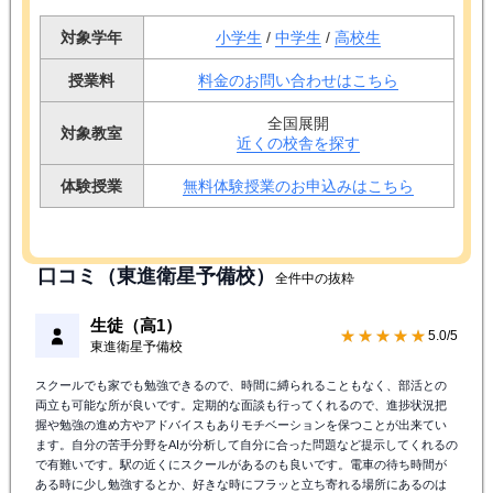
対象学年
小学生
/
中学生
/
高校生
授業料
料金のお問い合わせはこちら
全国展開
対象教室
近くの校舎を探す
体験授業
無料体験授業のお申込みはこちら
口コミ（東進衛星予備校）
全件中の抜粋
生徒（高1）
★★★★★
5.0/5
東進衛星予備校
スクールでも家でも勉強できるので、時間に縛られることもなく、部活との
両立も可能な所が良いです。定期的な面談も行ってくれるので、進捗状況把
握や勉強の進め方やアドバイスもありモチベーションを保つことが出来てい
ます。自分の苦手分野をAIが分析して自分に合った問題など提示してくれるの
で有難いです。駅の近くにスクールがあるのも良いです。電車の待ち時間が
ある時に少し勉強するとか、好きな時にフラッと立ち寄れる場所にあるのは