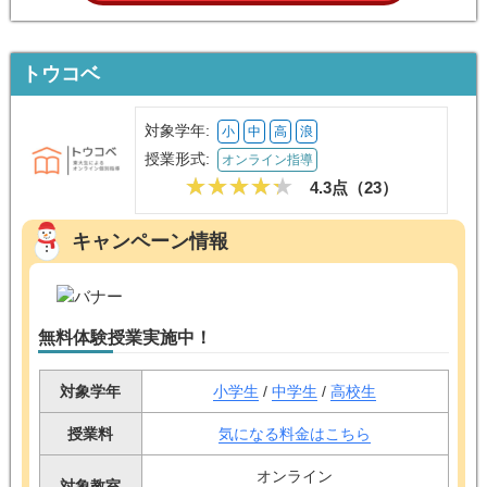
トウコベ
対象学年:
小
中
高
浪
授業形式:
オンライン指導
4.3点（
23
）
キャンペーン情報
無料体験授業実施中！
対象学年
小学生
/
中学生
/
高校生
授業料
気になる料金はこちら
オンライン
対象教室