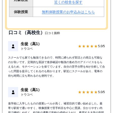
近くの校舎を探す
体験授業
無料体験授業のお申込みはこちら
口コミ（高校生）
口コミ抜粋
生徒（高1）
★★★★★
5.0/5
トウコベ
スクールでも家でも勉強できるので、時間に縛られず部活との両立も可能な
のが良いです。定期的な面談で進捗確認や勉強の進め方のアドバイスをもら
えるため、モチベーションを保てています。自分の苦手分野をAIが分析して合
った問題を提示してくれるのも助かります。駅近にスクールがあり、電車の
待ち時間に立ち寄れるのも便利です。
生徒（高1）
★★★★★
5.0/5
トウコベ
進学校に入学したものの授業レベルが高く、補習目的で通い始めました。最
寄り駅前で通いやすく、映像授業で苦手科目を中心に受講。分かりやすい内
容で継続しやすく、約2年の通塾で学校の成績が上がり、希望する大学の学部