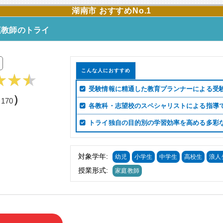
湖南市 おすすめNo.1
庭教師のトライ
こんな人におすすめ
受験情報に精通した教育プランナーによる受
（
）
170
各教科・志望校のスペシャリストによる指導
トライ独自の目的別の学習効率を高める多彩
対象学年:
幼児
小学生
中学生
高校生
浪人
授業形式:
家庭教師