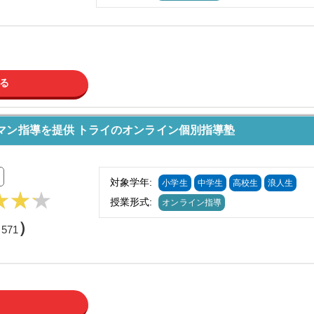
る
マン指導を提供 トライのオンライン個別指導塾
対象学年:
小学生
中学生
高校生
浪人生
授業形式:
オンライン指導
（
）
571