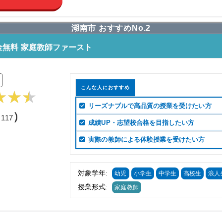
湖南市 おすすめNo.2
無料 家庭教師ファースト
こんな人におすすめ
リーズナブルで高品質の授業を受けたい方
（
）
117
成績UP・志望校合格を目指したい方
実際の教師による体験授業を受けたい方
対象学年:
幼児
小学生
中学生
高校生
浪人
授業形式:
家庭教師