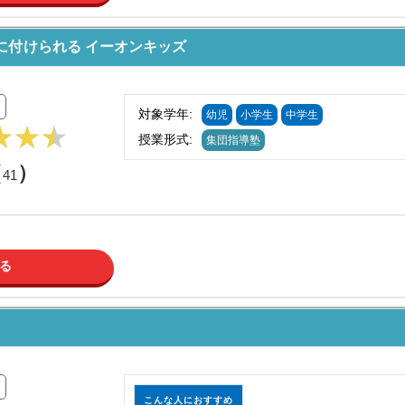
に付けられる イーオンキッズ
対象学年:
幼児
小学生
中学生
授業形式:
集団指導塾
（
）
41
る
こんな人におすすめ