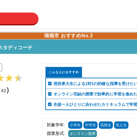
湖南市 おすすめNo.3
スタディコーチ
こんな人におすすめ
現役東大生による1対1の的確な指導を受けた
（
）
43
オンライン完結の授業で効率的に学習を進め
生徒一人ひとりに合わせたカリキュラムで学
対象学年:
小学生
中学生
高校生
浪人生
授業形式:
オンライン指導