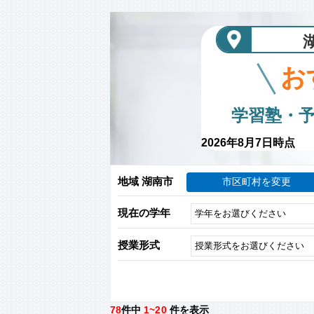
お
学習塾・
2026年8月7日時点
地域 湖南市
市区町村を変更
現在の学年
授業形式
78
件中
1~20
件を表示