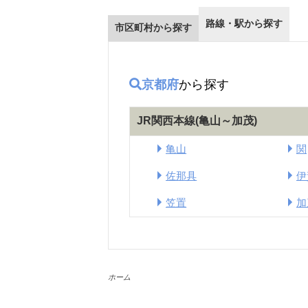
路線・駅から探す
市区町村から探す
京都府
から探す
JR関西本線(亀山～加茂)
亀山
関
佐那具
伊
笠置
加
ホーム