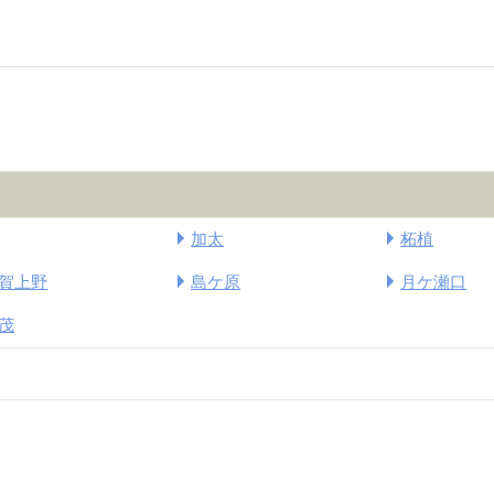
加太
柘植
賀上野
島ケ原
月ケ瀬口
茂