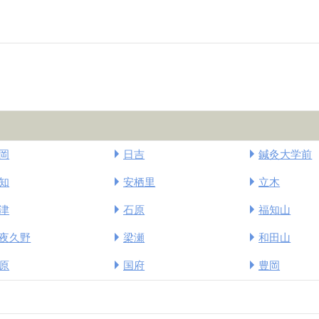
岡
日吉
鍼灸大学前
知
安栖里
立木
津
石原
福知山
夜久野
梁瀬
和田山
原
国府
豊岡