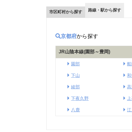
路線・駅から探す
市区町村から探す
京都府
から探す
JR山陰本線(園部～豊岡)
園部
船
下山
和
綾部
高
下夜久野
上
八鹿
江