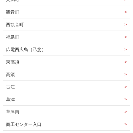
観音町
西観音町
福島町
広電西広島（己斐）
東高須
高須
古江
草津
草津南
商工センター入口