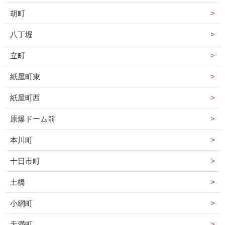
胡町
八丁堀
立町
紙屋町東
紙屋町西
原爆ドーム前
本川町
十日市町
土橋
小網町
天満町