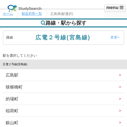
menu
ホーム
都道府県一覧
広島県(駅選択)
路線・駅から探す
広電２号線(宮島線)
路線
変更
駅を選択してください
広電２号線(宮島線)
広島駅
猿猴橋町
的場町
稲荷町
銀山町