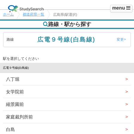
menu
ホーム
都道府県一覧
広島県(駅選択)
路線・駅から探す
広電９号線(白島線)
路線
変更
駅を選択してください
広電９号線(白島線)
八丁堀
女学院前
縮景園前
家庭裁判所前
白島