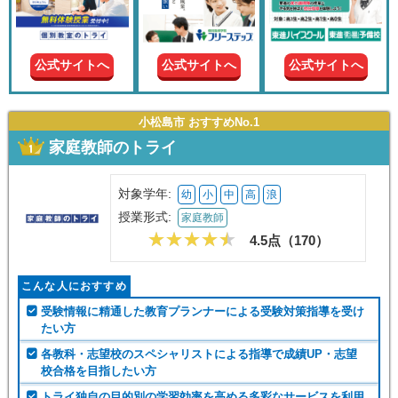
現在の
学年
公式サイトへ
公式サイトへ
公式サイトへ
授業形
式
小松島市 おすすめNo.1
家庭教師のトライ
この条件で絞り込む
対象学年:
幼
小
中
高
浪
授業形式:
家庭教師
4.5点（
170
）
こんな人におすすめ
受験情報に精通した教育プランナーによる受験対策指導を受け
たい方
各教科・志望校のスペシャリストによる指導で成績UP・志望
校合格を目指したい方
トライ独自の目的別の学習効率を高める多彩なサービスを利用