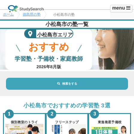
menu
ホーム
徳島県の塾
小松島市の塾
小松島市の塾一覧
小松島市エリア
おすすめ
学習塾・予備校・家庭教師
2026年8月版
検索をする
地域・駅
小松島市エリア
小松島市でおすすめの学習塾 3選
路線・駅
選択されていません
変更
個別教室のトライ
フリーステップ
東進衛星予備校
市区町村
選択されていません
変更