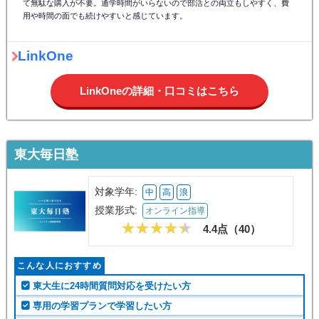
て無駄な購入が不要。通学時間がいらないので部活との両立もしやすく、費
用や時間の面でも続けやすいと感じています。
LinkOne
LinkOneの詳細・口コミはこちら
東大毎日塾
対象学年:
中
高
浪
授業形式:
オンライン指導
4.4点（
40
）
こんな人におすすめ
東大生に24時間質問対応を受けたい方
専用の学習プランで学習したい方