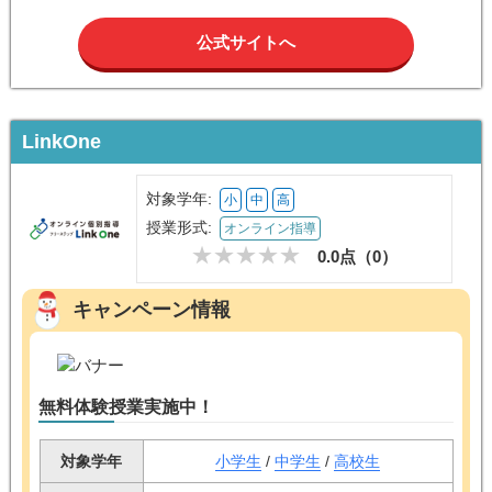
公式サイトへ
LinkOne
対象学年:
小
中
高
授業形式:
オンライン指導
0.0点（
0
）
キャンペーン情報
無料体験授業実施中！
対象学年
小学生
/
中学生
/
高校生