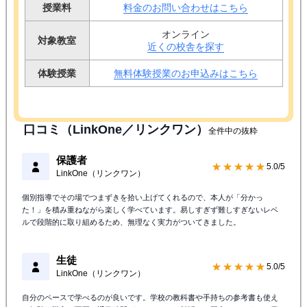
授業料
料金のお問い合わせはこちら
オンライン
対象教室
近くの校舎を探す
体験授業
無料体験授業のお申込みはこちら
口コミ（LinkOne／リンクワン）
全件中の抜粋
保護者
★★★★★
5.0/5
LinkOne（リンクワン）
個別指導でその場でつまずきを拾い上げてくれるので、本人が「分かっ
た！」を積み重ねながら楽しく学べています。易しすぎず難しすぎないレベ
ルで段階的に取り組めるため、無理なく実力がついてきました。
生徒
★★★★★
5.0/5
LinkOne（リンクワン）
自分のペースで学べるのが良いです。学校の教科書や手持ちの参考書も使え