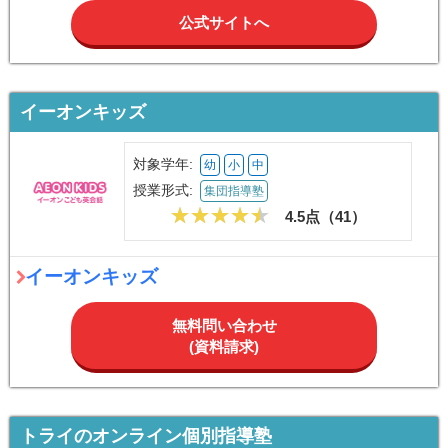
公式サイトへ
イーオンキッズ
対象学年:
幼
小
中
授業形式:
集団指導塾
4.5点（
41
）
イーオンキッズ
無料問い合わせ
(資料請求)
トライのオンライン個別指導塾