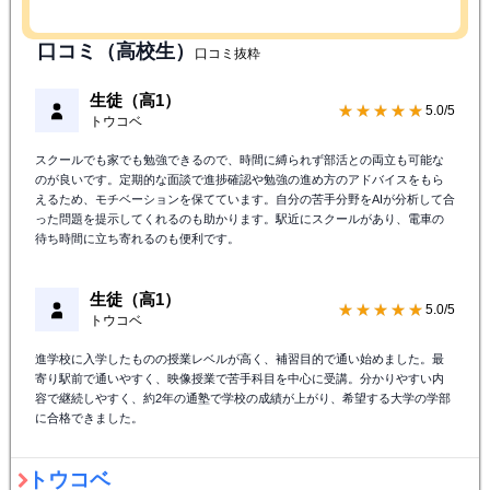
口コミ（高校生）
口コミ抜粋
生徒（高1）
★★★★★
5.0/5
トウコベ
スクールでも家でも勉強できるので、時間に縛られず部活との両立も可能な
のが良いです。定期的な面談で進捗確認や勉強の進め方のアドバイスをもら
えるため、モチベーションを保てています。自分の苦手分野をAIが分析して合
った問題を提示してくれるのも助かります。駅近にスクールがあり、電車の
待ち時間に立ち寄れるのも便利です。
生徒（高1）
★★★★★
5.0/5
トウコベ
進学校に入学したものの授業レベルが高く、補習目的で通い始めました。最
寄り駅前で通いやすく、映像授業で苦手科目を中心に受講。分かりやすい内
容で継続しやすく、約2年の通塾で学校の成績が上がり、希望する大学の学部
に合格できました。
トウコベ