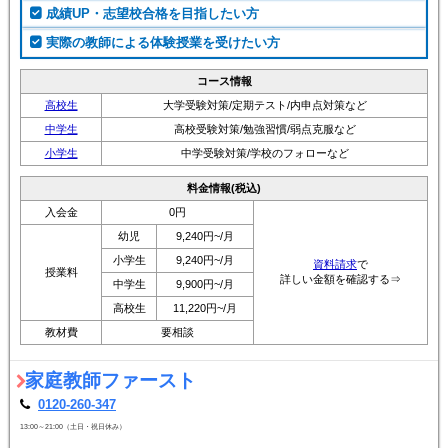
成績UP・志望校合格を目指したい方
実際の教師による体験授業を受けたい方
コース情報
高校生
大学受験対策/定期テスト/内申点対策など
中学生
高校受験対策/勉強習慣/弱点克服など
小学生
中学受験対策/学校のフォローなど
料金情報(税込)
入会金
0円
幼児
9,240円~/月
小学生
9,240円~/月
資料請求
で
授業料
詳しい金額を確認する⇒
中学生
9,900円~/月
高校生
11,220円~/月
教材費
要相談
家庭教師ファースト
0120-260-347
13:00～21:00（土日・祝日休み）