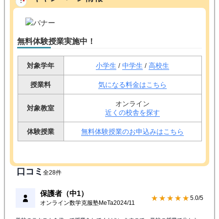
無料体験授業実施中！
対象学年
小学生
/
中学生
/
高校生
授業料
気になる料金はこちら
オンライン
対象教室
近くの校舎を探す
体験授業
無料体験授業のお申込みはこちら
口コミ
全28件
保護者（中1）
★★★★★
5.0/5
オンライン数学克服塾MeTa
2024/11