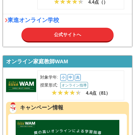
4.4点（
）
東進オンライン学校
公式サイトへ
オンライン家庭教師WAM
対象学年:
小
中
高
授業形式:
オンライン指導
4.4点（
81
）
キャンペーン情報