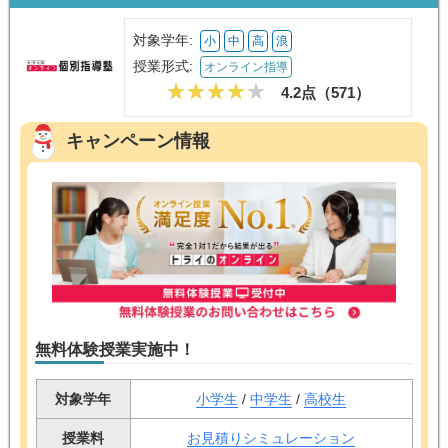
対象学年:
小
中
高
浪
授業形式:
オンライン指導
4.2点（
571
）
キャンペーン情報
無料体験授業実施中！
対象学年
小学生
/
中学生
/
高校生
授業料
お見積りシミュレーション