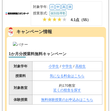
対象学年:
小
中
高
浪
授業形式:
個別指導塾
4.1点（
55
）
キャンペーン情報
1か月分授業料無料キャンペーン
対象学年
小学生
/
中学生
/
高校生
授業料
気になる料金はこちら
約170教室
対象教室
近くの校舎を探す
体験授業
無料体験授業のお申込みはこちら