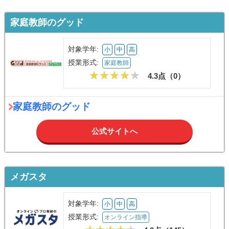
家庭教師のグッド
対象学年:
小
中
高
授業形式:
家庭教師
4.3点（
0
）
家庭教師のグッド
公式サイトへ
メガスタ
対象学年:
小
中
高
授業形式:
オンライン指導