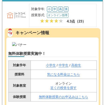
対象学年:
小
中
高
浪
授業形式:
オンライン指導
4.3点（
23
）
キャンペーン情報
無料体験授業実施中！
対象学年
小学生
/
中学生
/
高校生
授業料
気になる料金はこちら
オンライン
対象教室
近くの校舎を探す
体験授業
無料体験授業のお申込みはこちら