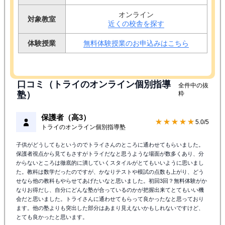
オンライン
対象教室
近くの校舎を探す
体験授業
無料体験授業のお申込みはこちら
口コミ（トライのオンライン個別指導
全件中の抜
塾）
粋
保護者（高3）
★★★★★
5.0/5
トライのオンライン個別指導塾
子供がどうしてもというのでトライさんのところに通わせてもらいました。
保護者視点から見てもさすがトライだなと思うような場面が数多くあり、分
からないところは徹底的に潰していくスタイルがとてもいいように思いまし
た。教科は数学だったのですが、かなりテストや模試の点数も上がり、どう
せなら他の教科もやらせてあげたいなと思いました。初回3回？無料体験がか
なりお得だし、自分にどんな塾が合っているのかが把握出来てとてもいい機
会だと思いました。トライさんに通わせてもらって良かったなと思っており
ます。他の塾よりも突出した部分はあまり見えないかもしれないですけど、
とても良かったと思います。