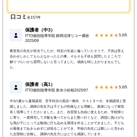
口コミ
全157件
保護者（中3）
★★★★★
5.0/5
ITTO個別指導学院 静岡沼津リコー通校
2025/09
教室長の先生が担当でしたが、特定の生徒に偏っていたそうで、子供は答え
合わせしかしてもらえなかったとの事。そもそも子供も質問したところで、
解りづらいから質問しないと言ってました。成績も特に上がりませんでし
た。
保護者（高1）
★★★★★
5.0/5
ITTO個別指導学院 射水小杉校
2025/07
中3の夏から夏期講習、苦手科目の英語一教科、テストターボ、冬期講習と受
講しました。講師の先生方は子どもの性格なども理解し、親身になって根気
良く指導してくださいました。また、自習室も自由に使えるため、学校帰り
に寄り、一度帰宅して夕飯を食べてからまた塾へ行くなど、誘惑に負けがち
な我が子にとっては勉強に打ち込める環境を作ることができました。子ども
が最後まであきらめずに頑張ることができ、学校の先生には難しいと言われ
た志望校に合格し、講師の先生方にはとても感謝しています。