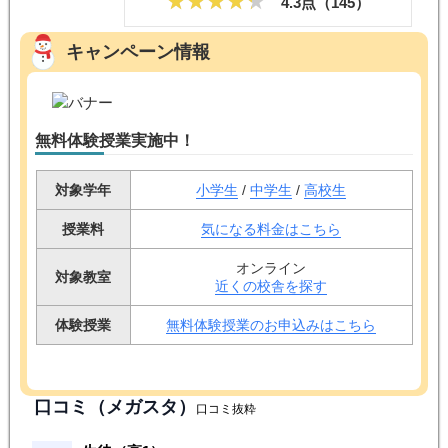
4.3点（
145
）
キャンペーン情報
無料体験授業実施中！
対象学年
小学生
/
中学生
/
高校生
授業料
気になる料金はこちら
オンライン
対象教室
近くの校舎を探す
体験授業
無料体験授業のお申込みはこちら
口コミ（メガスタ）
口コミ抜粋