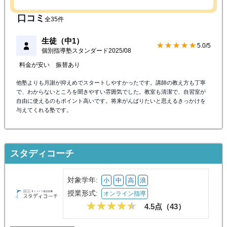
口コミ
全35件
生徒（中1）
★★★★★
5.0/5
個別指導塾スタンダード
2025/08
料金が安い
振替あり
他塾よりも月謝が抑えめでスタートしやすかったです。講師の教え方も丁寧
で、わからないところを聞きやすい雰囲気でした。教室も清潔で、自習室が
自由に使えるのもポイント高いです。将来がんばりたいと思えるきっかけを
与えてくれる塾です。
スタディコーチ
対象学年:
小
中
高
浪
授業形式:
オンライン指導
4.5点（
43
）