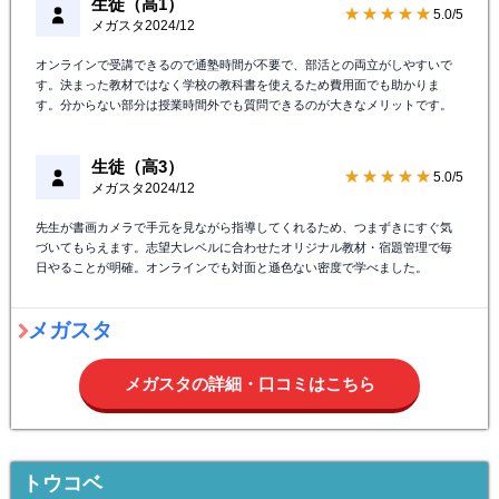
生徒（高1）
★★★★★
5.0/5
メガスタ
2024/12
オンラインで受講できるので通塾時間が不要で、部活との両立がしやすいで
す。決まった教材ではなく学校の教科書を使えるため費用面でも助かりま
す。分からない部分は授業時間外でも質問できるのが大きなメリットです。
生徒（高3）
★★★★★
5.0/5
メガスタ
2024/12
先生が書画カメラで手元を見ながら指導してくれるため、つまずきにすぐ気
づいてもらえます。志望大レベルに合わせたオリジナル教材・宿題管理で毎
日やることが明確。オンラインでも対面と遜色ない密度で学べました。
メガスタ
メガスタの詳細・口コミはこちら
トウコベ