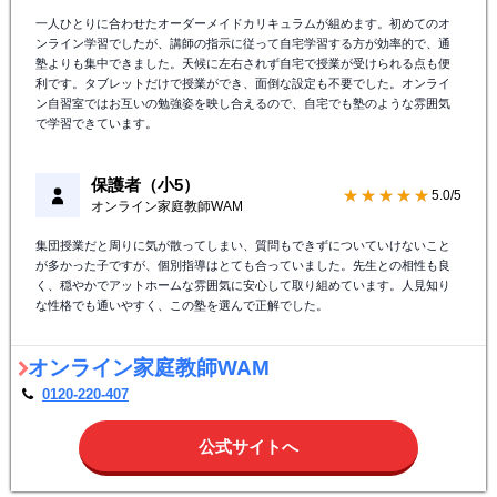
一人ひとりに合わせたオーダーメイドカリキュラムが組めます。初めてのオ
ンライン学習でしたが、講師の指示に従って自宅学習する方が効率的で、通
塾よりも集中できました。天候に左右されず自宅で授業が受けられる点も便
利です。タブレットだけで授業ができ、面倒な設定も不要でした。オンライ
ン自習室ではお互いの勉強姿を映し合えるので、自宅でも塾のような雰囲気
で学習できています。
保護者（小5）
★★★★★
5.0/5
オンライン家庭教師WAM
集団授業だと周りに気が散ってしまい、質問もできずについていけないこと
が多かった子ですが、個別指導はとても合っていました。先生との相性も良
く、穏やかでアットホームな雰囲気に安心して取り組めています。人見知り
な性格でも通いやすく、この塾を選んで正解でした。
オンライン家庭教師WAM
0120-220-407
公式サイトへ