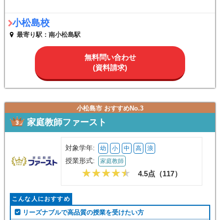
小松島校
最寄り駅：南小松島駅
無料問い合わせ
(資料請求)
小松島市 おすすめNo.3
家庭教師ファースト
対象学年:
幼
小
中
高
浪
授業形式:
家庭教師
4.5点（
117
）
こんな人におすすめ
リーズナブルで高品質の授業を受けたい方