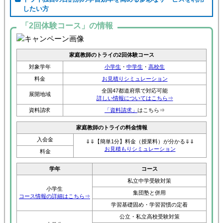
したい方
「2回体験コース」の情報
家庭教師のトライの2回体験コース
対象学年
小学生
・
中学生
・
高校生
料金
お見積りシミュレーション
全国47都道府県で対応可能
展開地域
詳しい情報についてはこちら⇒
資料請求
「資料請求」
はこちら⇒
家庭教師のトライの料金情報
入会金
⇓⇓【簡単1分】料金（授業料）が分かる⇓⇓
お見積もりシミュレーション
料金
学年
コース
私立中学受験対策
小学生
集団塾と併用
コース情報の詳細はこちら⇒
学習基礎固め・学習習慣の定着
公立・私立高校受験対策