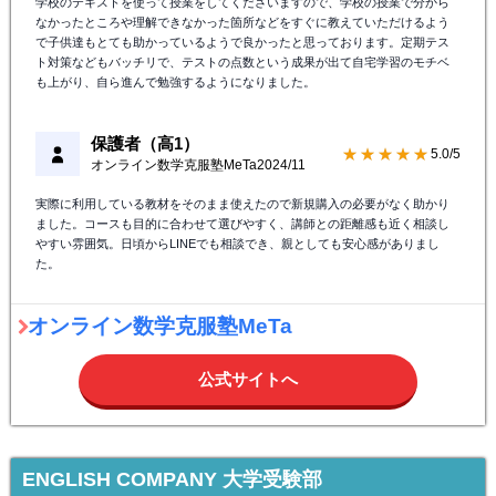
学校のテキストを使って授業をしてくださいますので、学校の授業で分から
なかったところや理解できなかった箇所などをすぐに教えていただけるよう
で子供達もとても助かっているようで良かったと思っております。定期テス
ト対策などもバッチリで、テストの点数という成果が出て自宅学習のモチベ
も上がり、自ら進んで勉強するようになりました。
保護者（高1）
★★★★★
5.0/5
オンライン数学克服塾MeTa
2024/11
実際に利用している教材をそのまま使えたので新規購入の必要がなく助かり
ました。コースも目的に合わせて選びやすく、講師との距離感も近く相談し
やすい雰囲気。日頃からLINEでも相談でき、親としても安心感がありまし
た。
オンライン数学克服塾MeTa
公式サイトへ
ENGLISH COMPANY 大学受験部