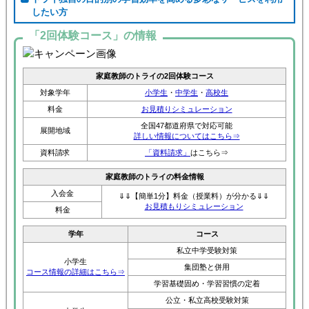
したい方
「2回体験コース」の情報
家庭教師のトライの2回体験コース
対象学年
小学生
・
中学生
・
高校生
料金
お見積りシミュレーション
全国47都道府県で対応可能
展開地域
詳しい情報についてはこちら⇒
資料請求
「資料請求」
はこちら⇒
家庭教師のトライの料金情報
入会金
⇓⇓【簡単1分】料金（授業料）が分かる⇓⇓
お見積もりシミュレーション
料金
学年
コース
私立中学受験対策
小学生
集団塾と併用
コース情報の詳細はこちら⇒
学習基礎固め・学習習慣の定着
公立・私立高校受験対策