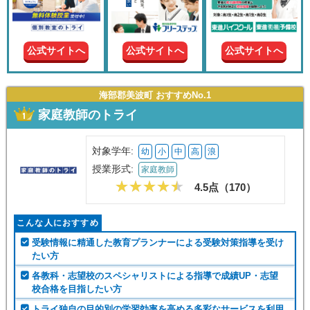
現在の
学年
公式サイトへ
公式サイトへ
公式サイトへ
授業形
式
海部郡美波町 おすすめNo.1
家庭教師のトライ
この条件で絞り込む
対象学年:
幼
小
中
高
浪
授業形式:
家庭教師
4.5点（
170
）
こんな人におすすめ
受験情報に精通した教育プランナーによる受験対策指導を受け
たい方
各教科・志望校のスペシャリストによる指導で成績UP・志望
校合格を目指したい方
トライ独自の目的別の学習効率を高める多彩なサービスを利用