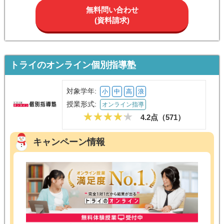
無料問い合わせ
(資料請求)
トライのオンライン個別指導塾
対象学年:
小
中
高
浪
授業形式:
オンライン指導
4.2点（
571
）
キャンペーン情報