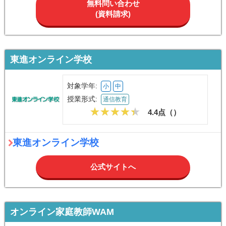
無料問い合わせ
(資料請求)
東進オンライン学校
対象学年:
小
中
授業形式:
通信教育
4.4点（
）
東進オンライン学校
公式サイトへ
オンライン家庭教師WAM