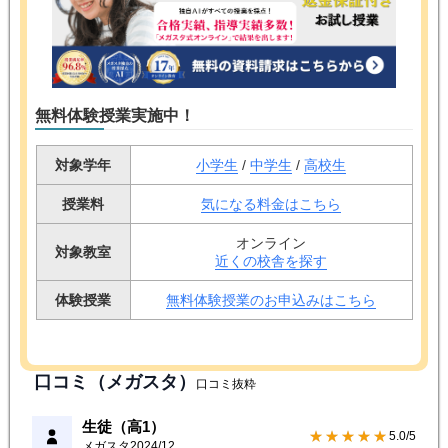
無料体験授業実施中！
対象学年
小学生
/
中学生
/
高校生
授業料
気になる料金はこちら
オンライン
対象教室
近くの校舎を探す
体験授業
無料体験授業のお申込みはこちら
口コミ（メガスタ）
口コミ抜粋
生徒（高1）
★★★★★
5.0/5
メガスタ
2024/12