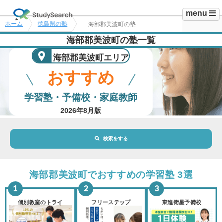
menu
ホーム
徳島県の塾
海部郡美波町の塾
海部郡美波町の塾一覧
海部郡美波町エリア
おすすめ
学習塾・予備校・家庭教師
2026年8月版
検索をする
地域・駅
海部郡美波町エリア
海部郡美波町でおすすめの学習塾 3選
路線・駅
選択されていません
変更
個別教室のトライ
フリーステップ
東進衛星予備校
市区町村
選択されていません
変更