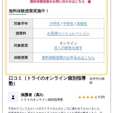
無料体験授業実施中！
対象学年
小学生
/
中学生
/
高校生
授業料
お見積りシミュレーション
オンライン
対象教室
近くの校舎を探す
体験授業
無料体験授業のお申込みはこちら
口コミ（トライのオンライン個別指導
全件中の抜
塾）
粋
保護者（高3）
★★★★★
5.0/5
トライのオンライン個別指導塾
子供がどうしてもというのでトライさんのところに通わせてもらいました。