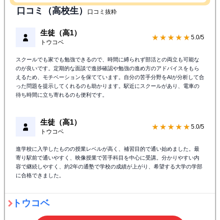
口コミ（高校生）
口コミ抜粋
生徒（高1）
★★★★★
5.0/5
トウコベ
スクールでも家でも勉強できるので、時間に縛られず部活との両立も可能な
のが良いです。定期的な面談で進捗確認や勉強の進め方のアドバイスをもら
えるため、モチベーションを保てています。自分の苦手分野をAIが分析して合
った問題を提示してくれるのも助かります。駅近にスクールがあり、電車の
待ち時間に立ち寄れるのも便利です。
生徒（高1）
★★★★★
5.0/5
トウコベ
進学校に入学したものの授業レベルが高く、補習目的で通い始めました。最
寄り駅前で通いやすく、映像授業で苦手科目を中心に受講。分かりやすい内
容で継続しやすく、約2年の通塾で学校の成績が上がり、希望する大学の学部
に合格できました。
トウコベ