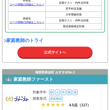
中学生
定期テスト・内申点対策
コース情報の詳細はこちら⇒
苦手科目克服
大学受験対策
高校生
定期テスト・内申点対策
コース情報の詳細はこちら⇒
英語資格検定対策
家庭教師のトライ
公式サイトへ
海部郡美波町 おすすめNo.2
家庭教師ファースト
対象学年:
幼
小
中
高
浪
授業形式:
家庭教師
4.5点（
117
）