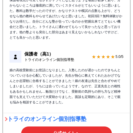
保護者視点から見てもさすがトライだなと思うような場面が数多くあり、分
からないところは徹底的に潰していくスタイルがとてもいいように思いまし
た。教科は数学だったのですが、かなりテストや模試の点数も上がり、どう
せなら他の教科もやらせてあげたいなと思いました。初回3回？無料体験がか
なりお得だし、自分にどんな塾が合っているのかが把握出来てとてもいい機
会だと思いました。トライさんに通わせてもらって良かったなと思っており
ます。他の塾よりも突出した部分はあまり見えないかもしれないですけど、
とても良かったと思います。
保護者（高1）
★★★★★
5.0/5
トライのオンライン個別指導塾
娘の高校受験前にお世話になりました。入塾したのが遅かったのできちんと
ついていけるか心配していましたが、先生が熱心に教えてくれたおかげでな
んとか志望校に合格することができました！娘の友達は先生と合わずやめて
しまいましたが、うちには合っていたようです。なので、正直先生との相性
もあるかもしれません…勉強だけでなく、受験前の気持ちの持ち方など精神
面でも支えていただけて大変助かりました。面談も定期的にあり、そこで親
も悩みを相談することができました。
トライのオンライン個別指導塾