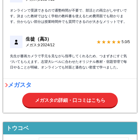
オンラインで受講できるので通塾時間が不要で、部活との両立がしやすいで
す。決まった教材ではなく学校の教科書を使えるため費用面でも助かりま
す。分からない部分は授業時間外でも質問できるのが大きなメリットです。
生徒（高3）
★★★★★
5.0/5
メガスタ
2024/12
先生が書画カメラで手元を見ながら指導してくれるため、つまずきにすぐ気
づいてもらえます。志望大レベルに合わせたオリジナル教材・宿題管理で毎
日やることが明確。オンラインでも対面と遜色ない密度で学べました。
メガスタ
メガスタの詳細・口コミはこちら
トウコベ