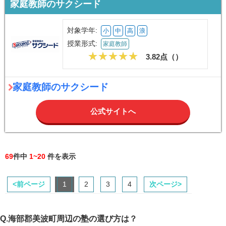
家庭教師のサクシード
対象学年:
小
中
高
浪
授業形式:
家庭教師
3.82点（
）
家庭教師のサクシード
公式サイトへ
69
件中
1~20
件を表示
<前ページ
1
2
3
4
次ページ>
Q.海部郡美波町周辺の塾の選び方は？