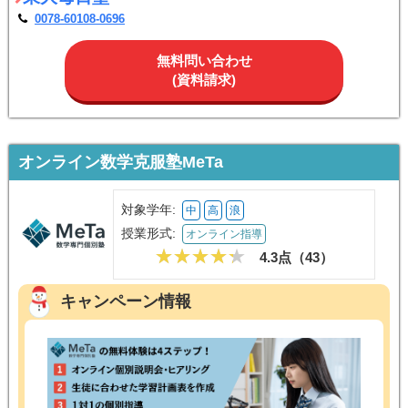
0078-60108-0696
無料問い合わせ
(資料請求)
オンライン数学克服塾MeTa
対象学年:
中
高
浪
授業形式:
オンライン指導
4.3点（
43
）
キャンペーン情報