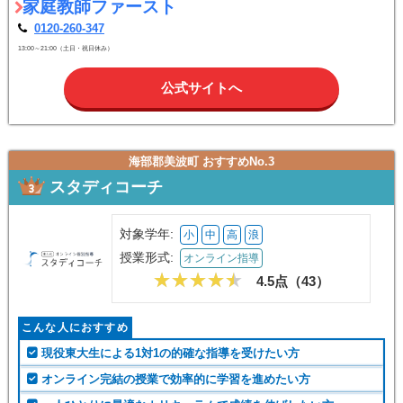
家庭教師ファースト
0120-260-347
13:00～21:00（土日・祝日休み）
公式サイトへ
海部郡美波町 おすすめNo.3
スタディコーチ
対象学年:
小
中
高
浪
授業形式:
オンライン指導
4.5点（
43
）
こんな人におすすめ
現役東大生による1対1の的確な指導を受けたい方
オンライン完結の授業で効率的に学習を進めたい方