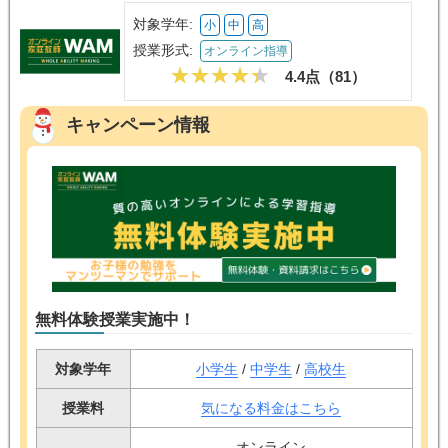
対象学年:
小
中
高
授業形式:
オンライン指導
4.4点（
81
）
キャンペーン情報
無料体験授業実施中！
対象学年
小学生
/
中学生
/
高校生
授業料
気になる料金はこちら
オンライン