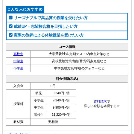
こんな人におすすめ
リーズナブルで高品質の授業を受けたい方
成績UP・志望校合格を目指したい方
実際の教師による体験授業を受けたい方
コース情報
高校生
大学受験対策/定期テスト/内申点対策など
中学生
高校受験対策/勉強習慣/弱点克服など
小学生
中学受験対策/学校のフォローなど
料金情報(税込)
入会金
0円
幼児
9,240円~/月
小学生
9,240円~/月
資料請求
で
授業料
詳しい金額を確認する⇒
中学生
9,900円~/月
高校生
11,220円~/月
教材費
要相談