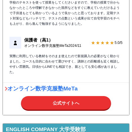
学校のテキストを使って授業をしてくださいますので、学校の授業で分から
なかったところや理解できなかった箇所などをすぐに教えていただけるよう
で子供達もとても助かっているようで良かったと思っております。定期テス
ト対策などもバッチリで、テストの点数という成果が出て自宅学習のモチベ
も上がり、自ら進んで勉強するようになりました。
保護者（高1）
★★★★★
5.0/5
オンライン数学克服塾MeTa
2024/11
実際に利用している教材をそのまま使えたので新規購入の必要がなく助かり
ました。コースも目的に合わせて選びやすく、講師との距離感も近く相談し
やすい雰囲気。日頃からLINEでも相談でき、親としても安心感がありまし
た。
オンライン数学克服塾MeTa
公式サイトへ
ENGLISH COMPANY 大学受験部