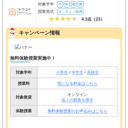
対象学年:
小
中
高
浪
授業形式:
オンライン指導
4.3点（
23
）
キャンペーン情報
無料体験授業実施中！
対象学年
小学生
/
中学生
/
高校生
授業料
気になる料金はこちら
オンライン
対象教室
近くの校舎を探す
体験授業
無料体験授業のお申込みはこちら