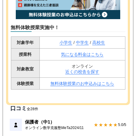
無料体験授業実施中！
対象学年
小学生
/
中学生
/
高校生
授業料
気になる料金はこちら
オンライン
対象教室
近くの校舎を探す
体験授業
無料体験授業のお申込みはこちら
口コミ
全28件
保護者（中1）
★★★★★
5.0/5
オンライン数学克服塾MeTa
2024/11