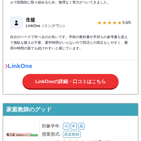
ルで段階的に取り組めるため、無理なく実力がついてきました。
生徒
★★★★★
5.0/5
LinkOne（リンクワン）
自分のペースで学べるのが良いです。学校の教科書や手持ちの参考書も使え
て無駄な購入が不要。通学時間がいらないので部活との両立もしやすく、費
用や時間の面でも続けやすいと感じています。
LinkOne
LinkOneの詳細・口コミはこちら
家庭教師のグッド
対象学年:
小
中
高
授業形式:
家庭教師