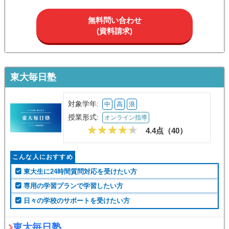
無料問い合わせ
(資料請求)
東大毎日塾
対象学年:
中
高
浪
授業形式:
オンライン指導
4.4点（
40
）
こんな人におすすめ
東大生に24時間質問対応を受けたい方
専用の学習プランで学習したい方
日々の学校のサポートを受けたい方
東大毎日塾