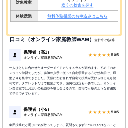
対象教室
近くの校舎を探す
体験授業
無料体験授業のお申込みはこちら
口コミ（オンライン家庭教師WAM）
全件中の抜粋
保護者（高1）
★★★★★
5.0/5
オンライン家庭教師WAM
一人ひとりに合わせたオーダーメイドカリキュラムが組めます。初めてのオ
ンライン学習でしたが、講師の指示に従って自宅学習する方が効率的で、通
塾よりも集中できました。天候に左右されず自宅で授業が受けられる点も便
利です。タブレットだけで授業ができ、面倒な設定も不要でした。オンライ
ン自習室ではお互いの勉強姿を映し合えるので、自宅でも塾のような雰囲気
で学習できています。
保護者（小5）
★★★★★
5.0/5
オンライン家庭教師WAM
集団授業だと周りに気が散ってしまい、質問もできずについていけないこと