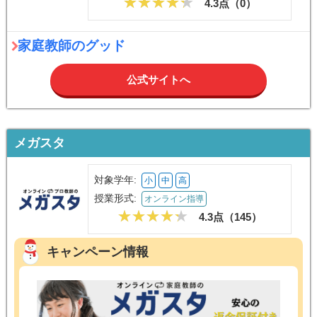
4.3点（
0
）
家庭教師のグッド
公式サイトへ
メガスタ
対象学年:
小
中
高
授業形式:
オンライン指導
4.3点（
145
）
キャンペーン情報