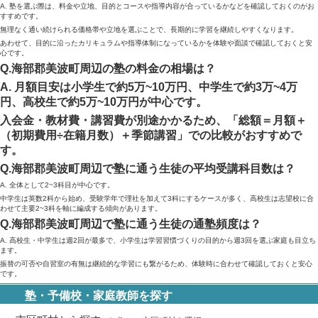
A. 塾を選ぶ際は、料金や立地、目的とコースや指導内容が合っているかなどを確認しておくのがお
すすめです。
無理なく通い続けられる価格帯や立地を選ぶことで、長期的に学習を継続しやすくなります。
あわせて、目的に沿ったカリキュラムや指導体制になっているかを体験や面談で確認しておくと安
心です。
Q.海部郡美波町周辺の塾の料金の相場は？
A. 月額目安は小学生で約5万~10万円、中学生で約3万~4万
円、高校生で約5万~10万円が中心です。
入会金・教材費・講習費が別途かかるため、「総額＝月額＋
（初期費用÷在籍月数）＋季節講習」での比較がおすすめで
す。
Q.海部郡美波町周辺で塾に通う生徒の平均受講科目数は？
A. 全体として2~3科目が中心です。
中学生は英数2科から始め、受験学年で理社を加えて3科にするケースが多く、高校生は志望校に合
わせて主要2~3科を軸に編成する傾向があります。
Q.海部郡美波町周辺で塾に通う生徒の通塾頻度は？
A. 高校生・中学生は週2回が最多で、小学生は学習習慣づくりの目的から週3回を選ぶ家庭も目立ち
ます。
振替の可否や自習室の有無は継続的な学習にも繋がるため、体験時に合わせて確認しておくと安心
です。
塾・予備校・家庭教師を探す