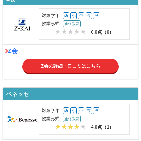
対象学年:
幼
小
中
高
浪
授業形式:
通信教育
0.0点（
0
）
Z会
Z会の詳細・口コミはこちら
ベネッセ
対象学年:
幼
小
中
高
浪
授業形式:
通信教育
4.0点（
1
）