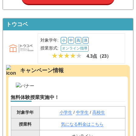
トウコベ
対象学年:
小
中
高
浪
授業形式:
オンライン指導
4.3点（
23
）
キャンペーン情報
無料体験授業実施中！
対象学年
小学生
/
中学生
/
高校生
授業料
気になる料金はこちら
オンライン