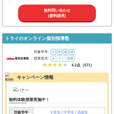
無料問い合わせ
(資料請求)
トライのオンライン個別指導塾
対象学年:
小
中
高
浪
授業形式:
オンライン指導
4.2点（
571
）
キャンペーン情報
無料体験授業実施中！
対象学年
小学生
/
中学生
/
高校生