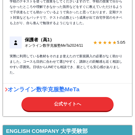
学校のテキストを使って授業をしてくださいますので、学校の授業で分から
なかったところや理解できなかった箇所などをすぐに教えていただけるよう
で子供達もとても助かっているようで良かったと思っております。定期テス
ト対策などもバッチリで、テストの点数という成果が出て自宅学習のモチベ
も上がり、自ら進んで勉強するようになりました。
保護者（高1）
★★★★★
5.0/5
オンライン数学克服塾MeTa
2024/11
実際に利用している教材をそのまま使えたので新規購入の必要がなく助かり
ました。コースも目的に合わせて選びやすく、講師との距離感も近く相談し
やすい雰囲気。日頃からLINEでも相談でき、親としても安心感がありまし
た。
オンライン数学克服塾MeTa
公式サイトへ
ENGLISH COMPANY 大学受験部