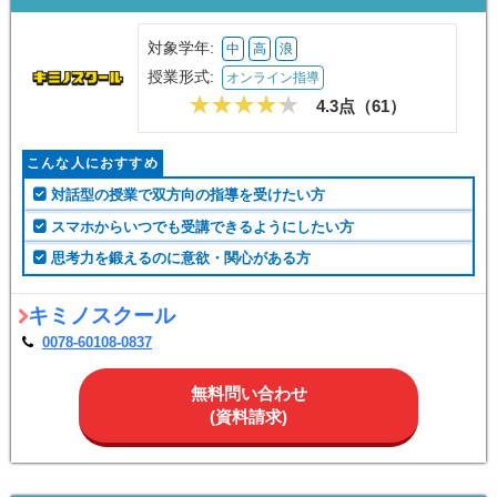
対象学年:
中
高
浪
授業形式:
オンライン指導
4.3点（
61
）
こんな人におすすめ
対話型の授業で双方向の指導を受けたい方
スマホからいつでも受講できるようにしたい方
思考力を鍛えるのに意欲・関心がある方
キミノスクール
0078-60108-0837
無料問い合わせ
(資料請求)