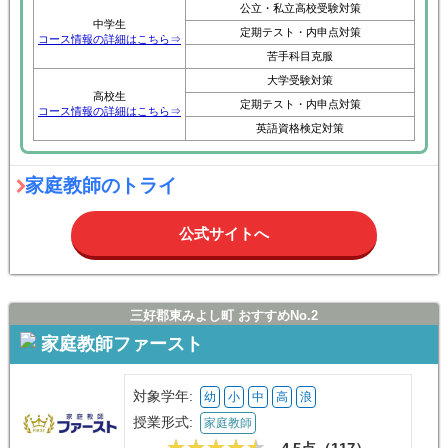
公立・私立高校受験対策
中学生
定期テスト・内申点対策
コース情報の詳細はこちら⇒
苦手科目克服
大学受験対策
高校生
定期テスト・内申点対策
コース情報の詳細はこちら⇒
英語資格検定対策
家庭教師のトライ
公式サイトへ
三好郡東みよし町 おすすめNo.2
家庭教師ファースト
対象学年:
幼
小
中
高
浪
授業形式:
家庭教師