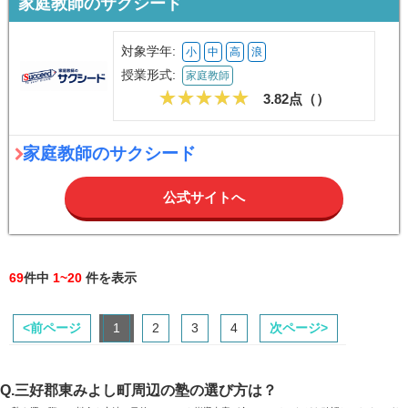
家庭教師のサクシード
対象学年:
小
中
高
浪
授業形式:
家庭教師
3.82点（
）
家庭教師のサクシード
公式サイトへ
69
件中
1~20
件を表示
<前ページ
1
2
3
4
次ページ>
Q.三好郡東みよし町周辺の塾の選び方は？