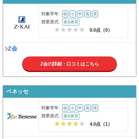
対象学年:
幼
小
中
高
浪
授業形式:
通信教育
0.0点（
0
）
Z会
Z会の詳細・口コミはこちら
ベネッセ
対象学年:
幼
小
中
高
浪
授業形式:
通信教育
4.0点（
1
）