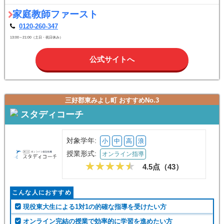
家庭教師ファースト
0120-260-347
13:00～21:00（土日・祝日休み）
公式サイトへ
三好郡東みよし町 おすすめNo.3
スタディコーチ
対象学年:
小
中
高
浪
授業形式:
オンライン指導
4.5点（
43
）
こんな人におすすめ
現役東大生による1対1の的確な指導を受けたい方
オンライン完結の授業で効率的に学習を進めたい方