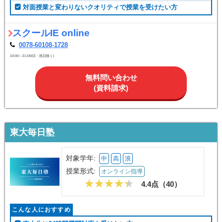
対面授業と変わりないクオリティで授業を受けたい方
スクールIE online
0078-60108-1728
10:00～21:00(日・祝日除く)
無料問い合わせ
(資料請求)
東大毎日塾
対象学年:
中
高
浪
授業形式:
オンライン指導
4.4点（
40
）
こんな人におすすめ