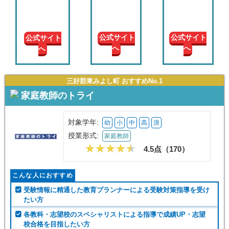
現在の
学年
公式サイト
公式サイト
公式サイト
へ
へ
へ
授業形
式
三好郡東みよし町 おすすめNo.1
この条件で絞り込む
家庭教師のトライ
対象学年:
幼
小
中
高
浪
授業形式:
家庭教師
4.5点（
170
）
こんな人におすすめ
受験情報に精通した教育プランナーによる受験対策指導を受け
たい方
各教科・志望校のスペシャリストによる指導で成績UP・志望
校合格を目指したい方