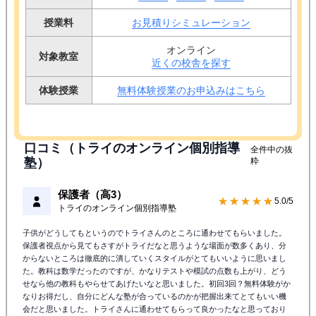
授業料
お見積りシミュレーション
オンライン
対象教室
近くの校舎を探す
体験授業
無料体験授業のお申込みはこちら
口コミ（トライのオンライン個別指導
全件中の抜
塾）
粋
保護者（高3）
★★★★★
5.0/5
トライのオンライン個別指導塾
子供がどうしてもというのでトライさんのところに通わせてもらいました。
保護者視点から見てもさすがトライだなと思うような場面が数多くあり、分
からないところは徹底的に潰していくスタイルがとてもいいように思いまし
た。教科は数学だったのですが、かなりテストや模試の点数も上がり、どう
せなら他の教科もやらせてあげたいなと思いました。初回3回？無料体験がか
なりお得だし、自分にどんな塾が合っているのかが把握出来てとてもいい機
会だと思いました。トライさんに通わせてもらって良かったなと思っており