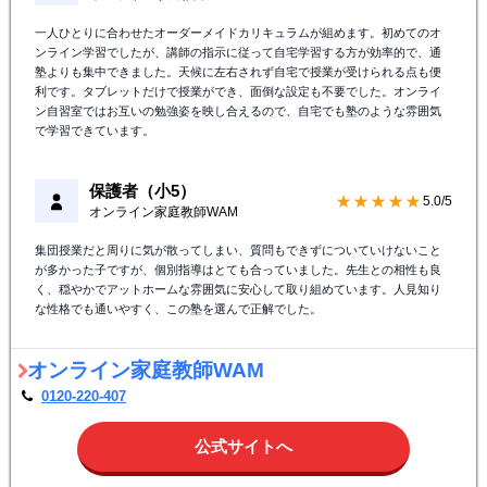
一人ひとりに合わせたオーダーメイドカリキュラムが組めます。初めてのオ
ンライン学習でしたが、講師の指示に従って自宅学習する方が効率的で、通
塾よりも集中できました。天候に左右されず自宅で授業が受けられる点も便
利です。タブレットだけで授業ができ、面倒な設定も不要でした。オンライ
ン自習室ではお互いの勉強姿を映し合えるので、自宅でも塾のような雰囲気
で学習できています。
保護者（小5）
★★★★★
5.0/5
オンライン家庭教師WAM
集団授業だと周りに気が散ってしまい、質問もできずについていけないこと
が多かった子ですが、個別指導はとても合っていました。先生との相性も良
く、穏やかでアットホームな雰囲気に安心して取り組めています。人見知り
な性格でも通いやすく、この塾を選んで正解でした。
オンライン家庭教師WAM
0120-220-407
公式サイトへ