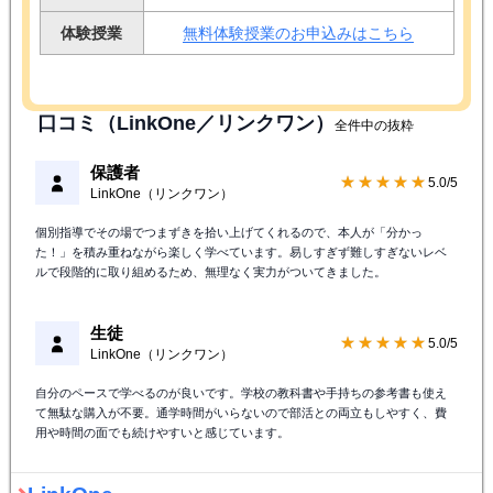
体験授業
無料体験授業のお申込みはこちら
口コミ（LinkOne／リンクワン）
全件中の抜粋
保護者
★★★★★
5.0/5
LinkOne（リンクワン）
個別指導でその場でつまずきを拾い上げてくれるので、本人が「分かっ
た！」を積み重ねながら楽しく学べています。易しすぎず難しすぎないレベ
ルで段階的に取り組めるため、無理なく実力がついてきました。
生徒
★★★★★
5.0/5
LinkOne（リンクワン）
自分のペースで学べるのが良いです。学校の教科書や手持ちの参考書も使え
て無駄な購入が不要。通学時間がいらないので部活との両立もしやすく、費
用や時間の面でも続けやすいと感じています。