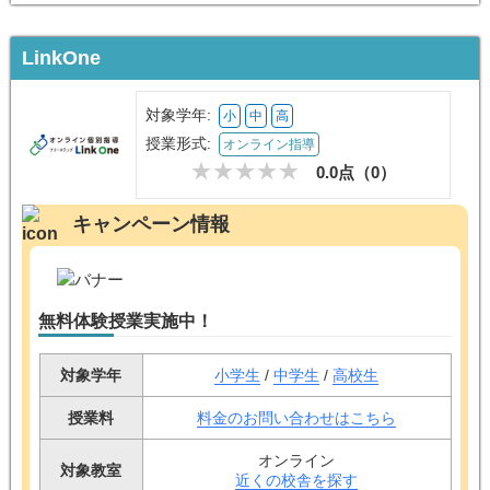
LinkOne
対象学年:
小
中
高
授業形式:
オンライン指導
0.0点（
0
）
キャンペーン情報
無料体験授業実施中！
対象学年
小学生
/
中学生
/
高校生
授業料
料金のお問い合わせはこちら
オンライン
対象教室
近くの校舎を探す