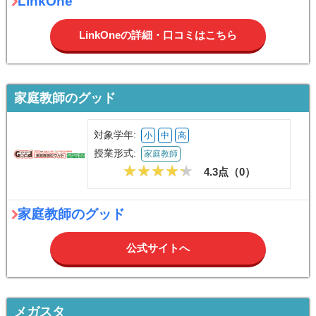
LinkOne
LinkOneの詳細・口コミはこちら
家庭教師のグッド
対象学年:
小
中
高
授業形式:
家庭教師
4.3点（
0
）
家庭教師のグッド
公式サイトへ
メガスタ