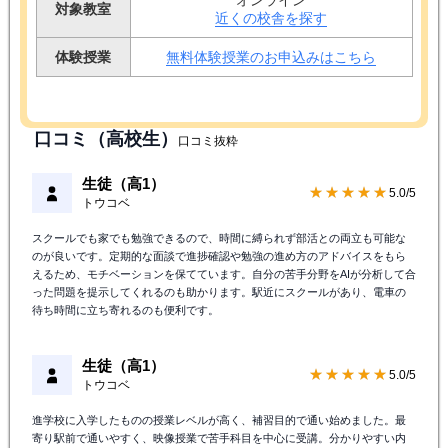
対象教室
近くの校舎を探す
体験授業
無料体験授業のお申込みはこちら
口コミ（高校生）
口コミ抜粋
生徒（高1）
★★★★★
5.0/5
トウコベ
スクールでも家でも勉強できるので、時間に縛られず部活との両立も可能な
のが良いです。定期的な面談で進捗確認や勉強の進め方のアドバイスをもら
えるため、モチベーションを保てています。自分の苦手分野をAIが分析して合
った問題を提示してくれるのも助かります。駅近にスクールがあり、電車の
待ち時間に立ち寄れるのも便利です。
生徒（高1）
★★★★★
5.0/5
トウコベ
進学校に入学したものの授業レベルが高く、補習目的で通い始めました。最
寄り駅前で通いやすく、映像授業で苦手科目を中心に受講。分かりやすい内