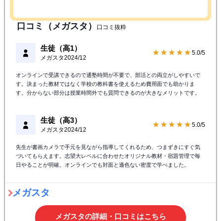
口コミ（メガスタ）
口コミ抜粋
生徒（高1）
★★★★★
5.0/5
メガスタ
2024/12
オンラインで受講できるので通塾時間が不要で、部活との両立がしやすいで
す。決まった教材ではなく学校の教科書を使えるため費用面でも助かりま
す。分からない部分は授業時間外でも質問できるのが大きなメリットです。
生徒（高3）
★★★★★
5.0/5
メガスタ
2024/12
先生が書画カメラで手元を見ながら指導してくれるため、つまずきにすぐ気
づいてもらえます。志望大レベルに合わせたオリジナル教材・宿題管理で毎
日やることが明確。オンラインでも対面と遜色ない密度で学べました。
メガスタ
メガスタの詳細・口コミはこちら