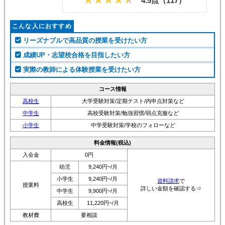
4.5点（
117
）
こんな人におすすめ
リーズナブルで高品質の授業を受けたい方
成績UP・志望校合格を目指したい方
実際の教師による体験授業を受けたい方
コース情報
高校生
大学受験対策/定期テスト/内申点対策など
中学生
高校受験対策/勉強習慣/弱点克服など
小学生
中学受験対策/学校のフォローなど
料金情報(税込)
入会金
0円
幼児
9,240円~/月
小学生
9,240円~/月
資料請求
で
授業料
詳しい金額を確認する⇒
中学生
9,900円~/月
高校生
11,220円~/月
教材費
要相談