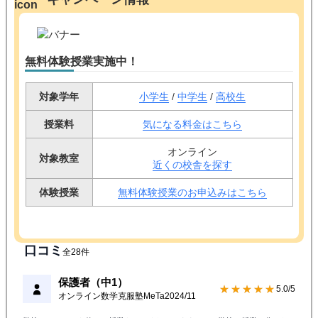
無料体験授業実施中！
対象学年
小学生
/
中学生
/
高校生
授業料
気になる料金はこちら
オンライン
対象教室
近くの校舎を探す
体験授業
無料体験授業のお申込みはこちら
口コミ
全28件
保護者（中1）
★★★★★
5.0/5
オンライン数学克服塾MeTa
2024/11