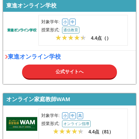
東進オンライン学校
対象学年:
小
中
授業形式:
通信教育
4.4点（
）
東進オンライン学校
公式サイトへ
オンライン家庭教師WAM
対象学年:
小
中
高
授業形式:
オンライン指導
4.4点（
81
）