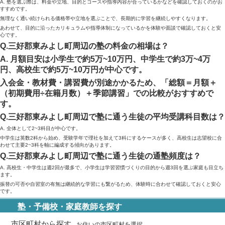
A. 塾を選ぶ際は、料金や立地、目的とコースや指導内容が合っているかなどを確認しておくのがお
すすめです。
無理なく通い続けられる価格帯や立地を選ぶことで、長期的に学習を継続しやすくなります。
あわせて、目的に沿ったカリキュラムや指導体制になっているかを体験や面談で確認しておくと安
心です。
Q.三好郡東みよし町周辺の塾の料金の相場は？
A. 月額目安は小学生で約5万~10万円、中学生で約3万~4万
円、高校生で約5万~10万円が中心です。
入会金・教材費・講習費が別途かかるため、「総額＝月額＋
（初期費用÷在籍月数）＋季節講習」での比較がおすすめで
す。
Q.三好郡東みよし町周辺で塾に通う生徒の平均受講科目数は？
A. 全体として2~3科目が中心です。
中学生は英数2科から始め、受験学年で理社を加えて3科にするケースが多く、高校生は志望校に合
わせて主要2~3科を軸に編成する傾向があります。
Q.三好郡東みよし町周辺で塾に通う生徒の通塾頻度は？
A. 高校生・中学生は週2回が最多で、小学生は学習習慣づくりの目的から週3回を選ぶ家庭も目立ち
ます。
振替の可否や自習室の有無は継続的な学習にも繋がるため、体験時に合わせて確認しておくと安心
です。
塾・予備校・家庭教師を探す
市区町村から探す
お住いの市区町村を選択