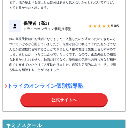
ます。他の塾よりも突出した部分はあまり見えないかもしれないですけど、
とても良かったと思います。
保護者（高1）
★★★★★
5.0/5
トライのオンライン個別指導塾
娘の高校受験前にお世話になりました。入塾したのが遅かったのできちんと
ついていけるか心配していましたが、先生が熱心に教えてくれたおかげでな
んとか志望校に合格することができました！娘の友達は先生と合わずやめて
しまいましたが、うちには合っていたようです。なので、正直先生との相性
もあるかもしれません…勉強だけでなく、受験前の気持ちの持ち方など精神
面でも支えていただけて大変助かりました。面談も定期的にあり、そこで親
も悩みを相談することができました。
トライのオンライン個別指導塾
公式サイトへ
キミノスクール