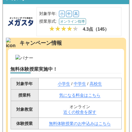
対象学年:
小
中
高
授業形式:
オンライン指導
4.3点（
145
）
キャンペーン情報
無料体験授業実施中！
対象学年
小学生
/
中学生
/
高校生
授業料
気になる料金はこちら
オンライン
対象教室
近くの校舎を探す
体験授業
無料体験授業のお申込みはこちら