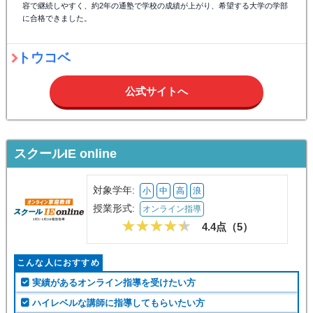
容で継続しやすく、約2年の通塾で学校の成績が上がり、希望する大学の学部
に合格できました。
トウコベ
公式サイトへ
スクールIE online
対象学年:
小
中
高
浪
授業形式:
オンライン指導
4.4点（
5
）
こんな人におすすめ
実績があるオンライン指導を受けたい方
ハイレベルな講師に指導してもらいたい方