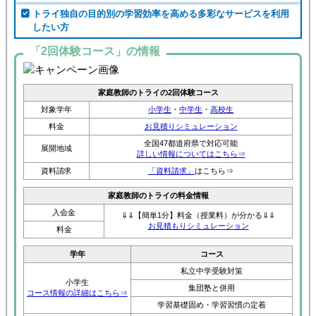
トライ独自の目的別の学習効率を高める多彩なサービスを利用
したい方
「2回体験コース」の情報
家庭教師のトライの2回体験コース
対象学年
小学生
・
中学生
・
高校生
料金
お見積りシミュレーション
全国47都道府県で対応可能
展開地域
詳しい情報についてはこちら⇒
資料請求
「資料請求」
はこちら⇒
家庭教師のトライの料金情報
入会金
⇓⇓【簡単1分】料金（授業料）が分かる⇓⇓
お見積もりシミュレーション
料金
学年
コース
私立中学受験対策
小学生
集団塾と併用
コース情報の詳細はこちら⇒
学習基礎固め・学習習慣の定着