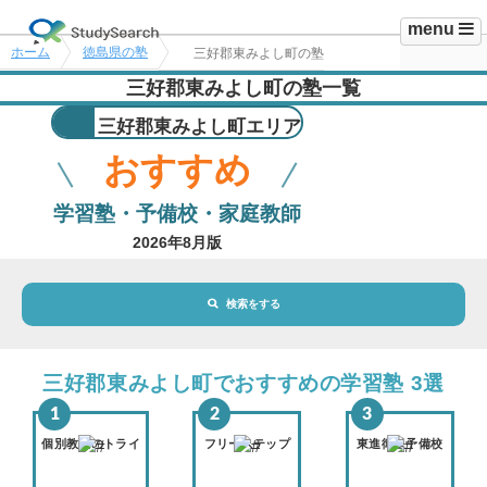
menu
ホーム
徳島県の塾
三好郡東みよし町の塾
三好郡東みよし町の塾一覧
三好郡東みよし町エリア
おすすめ
学習塾・予備校・家庭教師
2026年8月版
検索をする
地域・駅
三好郡東みよし町エリア
三好郡東みよし町でおすすめの学習塾 3選
路線・駅
選択されていません
変更
個別教室のトライ
フリーステップ
東進衛星予備校
市区町村
選択されていません
変更