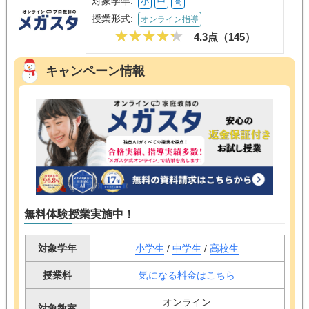
対象学年:
小
中
高
授業形式:
オンライン指導
4.3点（
145
）
キャンペーン情報
無料体験授業実施中！
対象学年
小学生
/
中学生
/
高校生
授業料
気になる料金はこちら
オンライン
対象教室