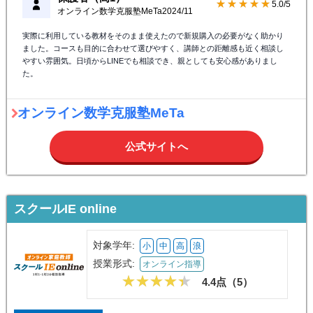
★★★★★
5.0/5
オンライン数学克服塾MeTa
2024/11
実際に利用している教材をそのまま使えたので新規購入の必要がなく助かり
ました。コースも目的に合わせて選びやすく、講師との距離感も近く相談し
やすい雰囲気。日頃からLINEでも相談でき、親としても安心感がありまし
た。
オンライン数学克服塾MeTa
公式サイトへ
スクールIE online
対象学年:
小
中
高
浪
授業形式:
オンライン指導
4.4点（
5
）