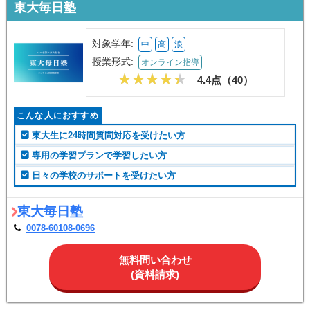
東大毎日塾
対象学年:
中
高
浪
授業形式:
オンライン指導
4.4点（
40
）
こんな人におすすめ
東大生に24時間質問対応を受けたい方
専用の学習プランで学習したい方
日々の学校のサポートを受けたい方
東大毎日塾
0078-60108-0696
無料問い合わせ
(資料請求)