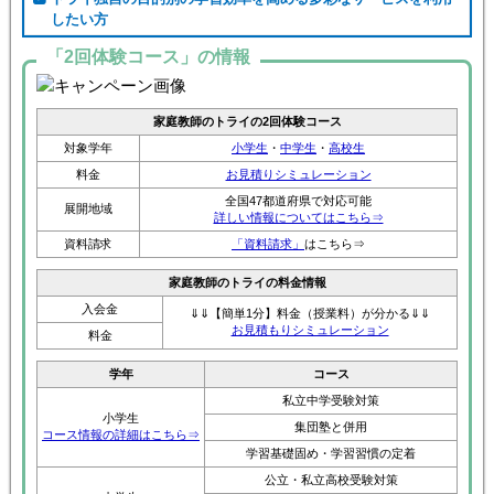
したい方
「2回体験コース」の情報
家庭教師のトライの2回体験コース
対象学年
小学生
・
中学生
・
高校生
料金
お見積りシミュレーション
全国47都道府県で対応可能
展開地域
詳しい情報についてはこちら⇒
資料請求
「資料請求」
はこちら⇒
家庭教師のトライの料金情報
入会金
⇓⇓【簡単1分】料金（授業料）が分かる⇓⇓
お見積もりシミュレーション
料金
学年
コース
私立中学受験対策
小学生
集団塾と併用
コース情報の詳細はこちら⇒
学習基礎固め・学習習慣の定着
公立・私立高校受験対策