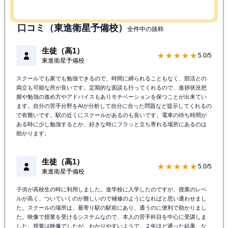
口コミ（東進衛星予備校）
全件中の抜粋
生徒（高1）
★★★★★
5.0/5
東進衛星予備校
スクールでも家でも勉強できるので、時間に縛られることもなく、部活との
両立も可能な所が良いです。定期的な面談も行ってくれるので、進捗状況把
握や勉強の進め方やアドバイスもありモチベーションを保つことが出来てい
ます。自分の苦手分野をAIが分析して自分に合った問題など提示してくれるの
で有難いです。駅の近くにスクールがあるのも良いです。電車の待ち時間が
ある時に少し勉強するとか、好きな時にフラッと立ち寄れる場所にあるのは
助かります。
生徒（高1）
★★★★★
5.0/5
東進衛星予備校
子供が高校生の時に利用しました。進学校に入学したのですが、授業のレベ
ルが高く、ついていくのが難しいので補修のようになればと思い通わせまし
た。スクールの場所は、最寄り駅の駅前にあり、通うのに便利で助かりまし
た。映像で授業を受けるシステムなので、本人の苦手科目を中心に受講しま
した。授業は映像でしたが、わかりやすいようで、２年ほど通った結果、な