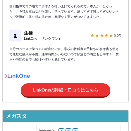
個別指導でその場でつまずきを拾い上げてくれるので、本人が「分かっ
た！」を積み重ねながら楽しく学べています。易しすぎず難しすぎないレベ
ルで段階的に取り組めるため、無理なく実力がついてきました。
生徒
★★★★★
5.0/5
LinkOne（リンクワン）
自分のペースで学べるのが良いです。学校の教科書や手持ちの参考書も使え
て無駄な購入が不要。通学時間がいらないので部活との両立もしやすく、費
用や時間の面でも続けやすいと感じています。
LinkOne
LinkOneの詳細・口コミはこちら
メガスタ