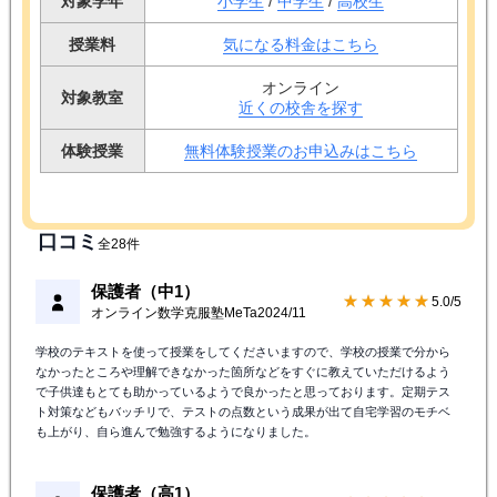
対象学年
小学生
/
中学生
/
高校生
授業料
気になる料金はこちら
オンライン
対象教室
近くの校舎を探す
体験授業
無料体験授業のお申込みはこちら
口コミ
全28件
保護者（中1）
★★★★★
5.0/5
オンライン数学克服塾MeTa
2024/11
学校のテキストを使って授業をしてくださいますので、学校の授業で分から
なかったところや理解できなかった箇所などをすぐに教えていただけるよう
で子供達もとても助かっているようで良かったと思っております。定期テス
ト対策などもバッチリで、テストの点数という成果が出て自宅学習のモチベ
も上がり、自ら進んで勉強するようになりました。
保護者（高1）