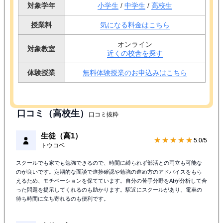
対象学年
小学生
/
中学生
/
高校生
授業料
気になる料金はこちら
オンライン
対象教室
近くの校舎を探す
体験授業
無料体験授業のお申込みはこちら
口コミ（高校生）
口コミ抜粋
生徒（高1）
★★★★★
5.0/5
トウコベ
スクールでも家でも勉強できるので、時間に縛られず部活との両立も可能な
のが良いです。定期的な面談で進捗確認や勉強の進め方のアドバイスをもら
えるため、モチベーションを保てています。自分の苦手分野をAIが分析して合
った問題を提示してくれるのも助かります。駅近にスクールがあり、電車の
待ち時間に立ち寄れるのも便利です。