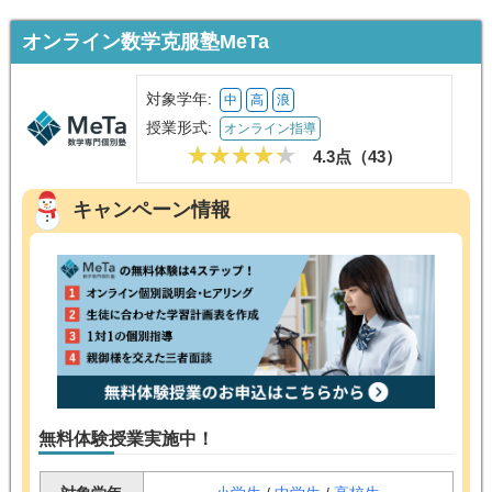
オンライン数学克服塾MeTa
対象学年:
中
高
浪
授業形式:
オンライン指導
4.3点（
43
）
キャンペーン情報
無料体験授業実施中！