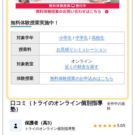
無料体験授業実施中！
対象学年
小学生
/
中学生
/
高校生
授業料
お見積りシミュレーション
オンライン
対象教室
近くの校舎を探す
体験授業
無料体験授業のお申込みはこちら
口コミ（トライのオンライン個別指導
全件中の抜
塾）
粋
保護者（高3）
★★★★★
5.0/5
トライのオンライン個別指導塾