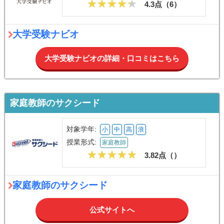
4.3点（
6
）
大学受験ナビオ
大学受験ナビオの詳細・口コミはこちら
家庭教師のサクシード
対象学年:
小
中
高
浪
授業形式:
家庭教師
3.82点（
）
家庭教師のサクシード
公式サイトへ