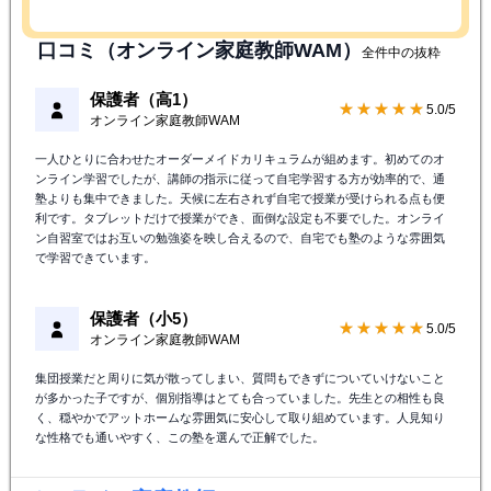
口コミ（オンライン家庭教師WAM）
全件中の抜粋
保護者（高1）
★★★★★
5.0/5
オンライン家庭教師WAM
一人ひとりに合わせたオーダーメイドカリキュラムが組めます。初めてのオ
ンライン学習でしたが、講師の指示に従って自宅学習する方が効率的で、通
塾よりも集中できました。天候に左右されず自宅で授業が受けられる点も便
利です。タブレットだけで授業ができ、面倒な設定も不要でした。オンライ
ン自習室ではお互いの勉強姿を映し合えるので、自宅でも塾のような雰囲気
で学習できています。
保護者（小5）
★★★★★
5.0/5
オンライン家庭教師WAM
集団授業だと周りに気が散ってしまい、質問もできずについていけないこと
が多かった子ですが、個別指導はとても合っていました。先生との相性も良
く、穏やかでアットホームな雰囲気に安心して取り組めています。人見知り
な性格でも通いやすく、この塾を選んで正解でした。