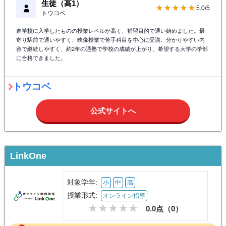
生徒（高1）
★★★★★
5.0/5
トウコベ
進学校に入学したものの授業レベルが高く、補習目的で通い始めました。最
寄り駅前で通いやすく、映像授業で苦手科目を中心に受講。分かりやすい内
容で継続しやすく、約2年の通塾で学校の成績が上がり、希望する大学の学部
に合格できました。
トウコベ
公式サイトへ
LinkOne
対象学年:
小
中
高
授業形式:
オンライン指導
0.0点（
0
）