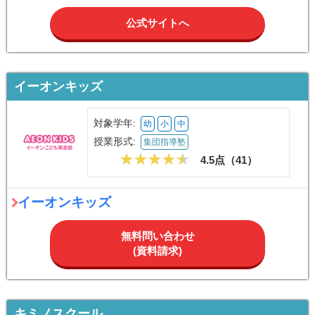
公式サイトへ
イーオンキッズ
対象学年:
幼
小
中
授業形式:
集団指導塾
4.5点（
41
）
イーオンキッズ
無料問い合わせ
(資料請求)
キミノスクール