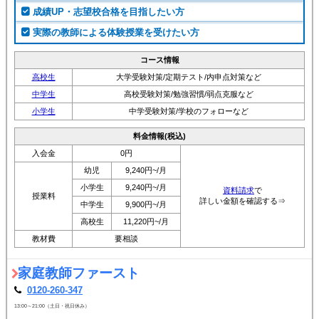
成績UP・志望校合格を目指したい方
実際の教師による体験授業を受けたい方
コース情報
高校生
大学受験対策/定期テスト/内申点対策など
中学生
高校受験対策/勉強習慣/弱点克服など
小学生
中学受験対策/学校のフォローなど
料金情報(税込)
入会金
0円
幼児
9,240円~/月
小学生
9,240円~/月
資料請求
で
授業料
詳しい金額を確認する⇒
中学生
9,900円~/月
高校生
11,220円~/月
教材費
要相談
家庭教師ファースト
0120-260-347
13:00～21:00（土日・祝日休み）