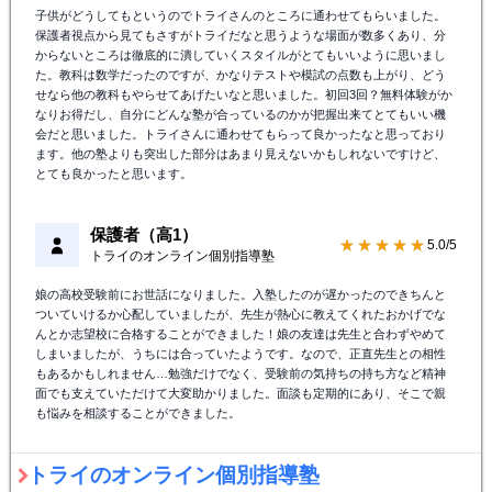
子供がどうしてもというのでトライさんのところに通わせてもらいました。
保護者視点から見てもさすがトライだなと思うような場面が数多くあり、分
からないところは徹底的に潰していくスタイルがとてもいいように思いまし
た。教科は数学だったのですが、かなりテストや模試の点数も上がり、どう
せなら他の教科もやらせてあげたいなと思いました。初回3回？無料体験がか
なりお得だし、自分にどんな塾が合っているのかが把握出来てとてもいい機
会だと思いました。トライさんに通わせてもらって良かったなと思っており
ます。他の塾よりも突出した部分はあまり見えないかもしれないですけど、
とても良かったと思います。
保護者（高1）
★★★★★
5.0/5
トライのオンライン個別指導塾
娘の高校受験前にお世話になりました。入塾したのが遅かったのできちんと
ついていけるか心配していましたが、先生が熱心に教えてくれたおかげでな
んとか志望校に合格することができました！娘の友達は先生と合わずやめて
しまいましたが、うちには合っていたようです。なので、正直先生との相性
もあるかもしれません…勉強だけでなく、受験前の気持ちの持ち方など精神
面でも支えていただけて大変助かりました。面談も定期的にあり、そこで親
も悩みを相談することができました。
トライのオンライン個別指導塾