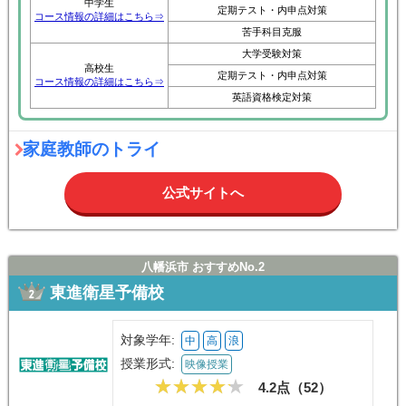
中学生
定期テスト・内申点対策
コース情報の詳細はこちら⇒
苦手科目克服
大学受験対策
高校生
定期テスト・内申点対策
コース情報の詳細はこちら⇒
英語資格検定対策
家庭教師のトライ
公式サイトへ
八幡浜市 おすすめNo.2
東進衛星予備校
対象学年:
中
高
浪
授業形式:
映像授業
4.2点（
52
）