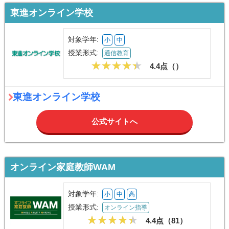
東進オンライン学校
対象学年:
小
中
授業形式:
通信教育
4.4点（
）
東進オンライン学校
公式サイトへ
オンライン家庭教師WAM
対象学年:
小
中
高
授業形式:
オンライン指導
4.4点（
81
）