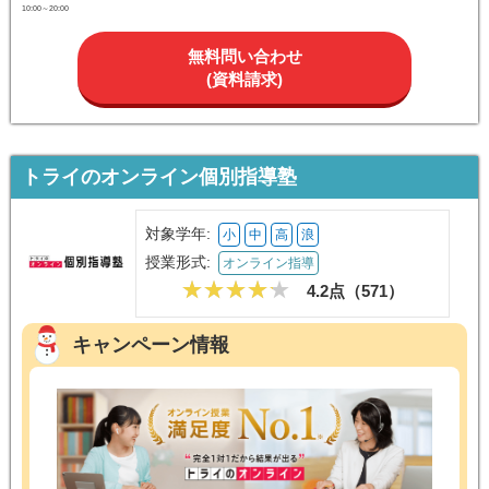
10:00～20:00
無料問い合わせ
(資料請求)
トライのオンライン個別指導塾
対象学年:
小
中
高
浪
授業形式:
オンライン指導
4.2点（
571
）
キャンペーン情報