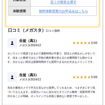
近くの校舎を探す
体験授業
無料体験授業のお申込みはこちら
口コミ（メガスタ）
口コミ抜粋
生徒（高1）
★★★★★
5.0/5
メガスタ
2024/12
オンラインで受講できるので通塾時間が不要で、部活との両立がしやすいで
す。決まった教材ではなく学校の教科書を使えるため費用面でも助かりま
す。分からない部分は授業時間外でも質問できるのが大きなメリットです。
生徒（高3）
★★★★★
5.0/5
メガスタ
2024/12
先生が書画カメラで手元を見ながら指導してくれるため、つまずきにすぐ気
づいてもらえます。志望大レベルに合わせたオリジナル教材・宿題管理で毎
日やることが明確。オンラインでも対面と遜色ない密度で学べました。