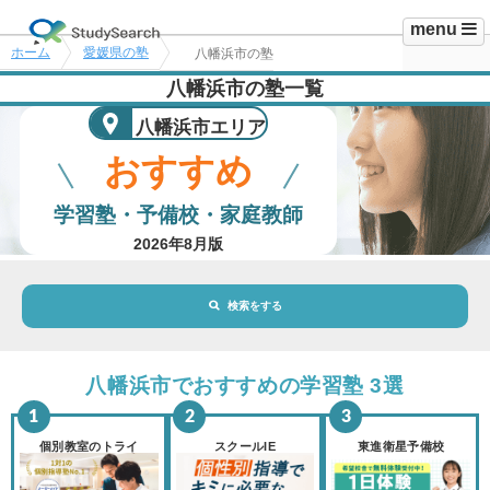
menu
ホーム
愛媛県の塾
八幡浜市の塾
八幡浜市の塾一覧
八幡浜市エリア
おすすめ
学習塾・予備校・家庭教師
2026年8月版
検索をする
地域・駅
八幡浜市エリア
八幡浜市でおすすめの学習塾 3選
路線・駅
選択されていません
変更
個別教室のトライ
スクールIE
東進衛星予備校
市区町村
選択されていません
変更