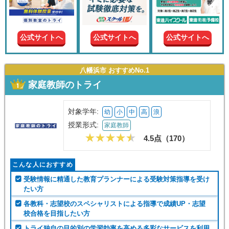
現在の
学年
公式サイトへ
公式サイトへ
公式サイトへ
授業形
式
八幡浜市 おすすめNo.1
家庭教師のトライ
この条件で絞り込む
対象学年:
幼
小
中
高
浪
授業形式:
家庭教師
4.5点（
170
）
こんな人におすすめ
受験情報に精通した教育プランナーによる受験対策指導を受け
たい方
各教科・志望校のスペシャリストによる指導で成績UP・志望
校合格を目指したい方
トライ独自の目的別の学習効率を高める多彩なサービスを利用