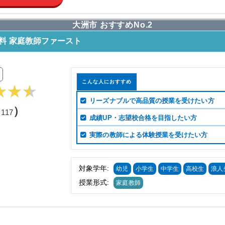
大洲市 おすすめNo.2
料 家庭教師ファースト
こんな人におすすめ
リーズナブルで高品質の授業を受けたい方
（
）
117
成績UP・志望校合格を目指したい方
実際の教師による体験授業を受けたい方
対象学年:
幼児
小学生
中学生
高校生
浪人
授業形式:
家庭教師