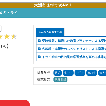
大洲市 おすすめNo.1
師のトライ
こんな人におすすめ
受験情報に精通した教育プランナーによる受
（
）
170
各教科・志望校のスペシャリストによる指導
トライ独自の目的別の学習効率を高める多彩
対象学年:
幼児
小学生
中学生
高校生
浪人
授業形式:
家庭教師