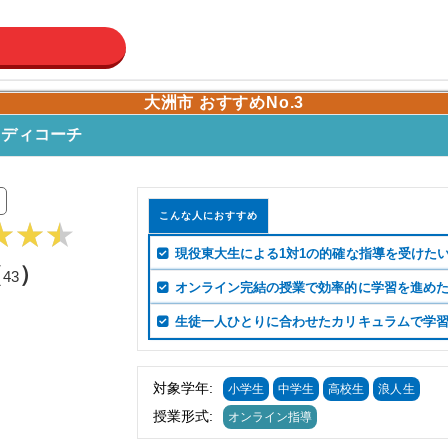
大洲市 おすすめNo.3
タディコーチ
こんな人におすすめ
現役東大生による1対1の的確な指導を受けた
（
）
43
オンライン完結の授業で効率的に学習を進め
生徒一人ひとりに合わせたカリキュラムで学
対象学年:
小学生
中学生
高校生
浪人生
授業形式:
オンライン指導