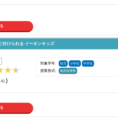
る
に付けられる イーオンキッズ
対象学年:
幼児
小学生
中学生
授業形式:
集団指導塾
（
）
41
る