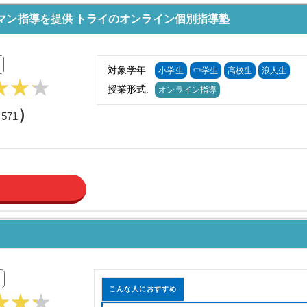
マン指導を提供 トライのオンライン個別指導塾
対象学年:
小学生
中学生
高校生
浪人生
授業形式:
オンライン指導
（
）
571
こんな人におすすめ