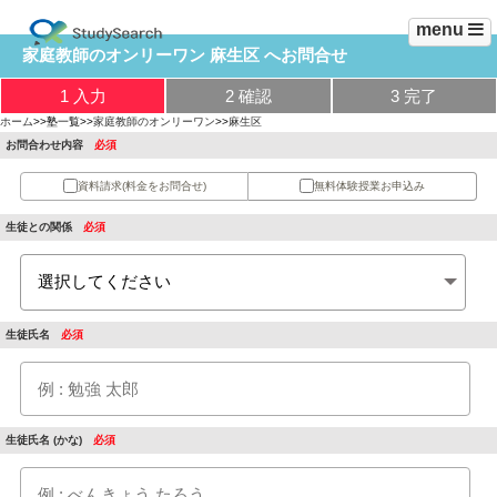
menu
家庭教師のオンリーワン 麻生区 へお問合せ
1 入力
2 確認
3 完了
ホーム
>>塾一覧>>
家庭教師のオンリーワン
>>
麻生区
お問合わせ内容
資料請求
(料金をお問合せ)
無料体験授業
お申込み
生徒との関係
生徒氏名
生徒氏名 (かな)