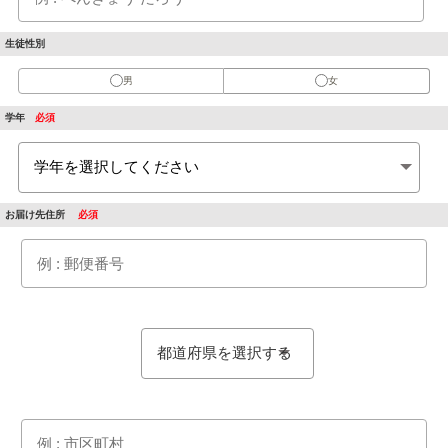
生徒性別
男
女
学年
お届け先住所