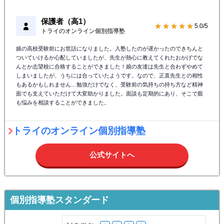
た。教科は数学だったのですが、かなりテストや模試の点数も上がり、どう
せなら他の教科もやらせてあげたいなと思いました。初回3回？無料体験がか
なりお得だし、自分にどんな塾が合っているのかが把握出来てとてもいい機
会だと思いました。トライさんに通わせてもらって良かったなと思っており
ます。他の塾よりも突出した部分はあまり見えないかもしれないですけど、
とても良かったと思います。
保護者（高1）
★★★★★
5.0/5
トライのオンライン個別指導塾
娘の高校受験前にお世話になりました。入塾したのが遅かったのできちんと
ついていけるか心配していましたが、先生が熱心に教えてくれたおかげでな
んとか志望校に合格することができました！娘の友達は先生と合わずやめて
しまいましたが、うちには合っていたようです。なので、正直先生との相性
もあるかもしれません…勉強だけでなく、受験前の気持ちの持ち方など精神
面でも支えていただけて大変助かりました。面談も定期的にあり、そこで親
も悩みを相談することができました。
トライのオンライン個別指導塾
公式サイトへ