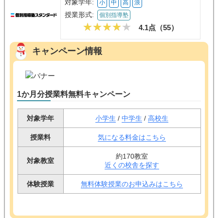
個別指導塾スタンダード
対象学年:
小
中
高
浪
授業形式:
個別指導塾
4.1点（
55
）
キャンペーン情報
1か月分授業料無料キャンペーン
対象学年
小学生
/
中学生
/
高校生
授業料
気になる料金はこちら
約170教室