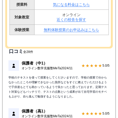
授業形式:
オンライン指導
4.3点（
43
）
キャンペーン情報
無料体験授業実施中！
対象学年
小学生
/
中学生
/
高校生
授業料
気になる料金はこちら
オンライン
対象教室
近くの校舎を探す