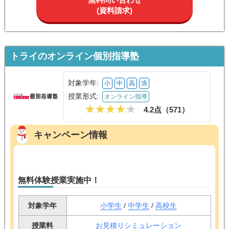
(資料請求)
トライのオンライン個別指導塾
対象学年:
小
中
高
浪
授業形式:
オンライン指導
4.2点（
571
）
キャンペーン情報