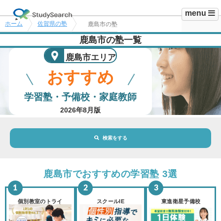
menu
ホーム
佐賀県の塾
鹿島市の塾
鹿島市の塾一覧
鹿島市エリア
おすすめ
学習塾・予備校・家庭教師
2026年8月版
検索をする
地域・駅
鹿島市エリア
鹿島市でおすすめの学習塾 3選
路線・駅
選択されていません
変更
個別教室のトライ
スクールIE
東進衛星予備校
市区町村
選択されていません
変更