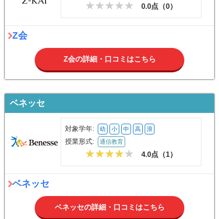
英語に対して苦手意識がある方
オンラインでリスニングからリーディングまで対策したい方
ENGLISH COMPANY 大学受験部
0078-60108-0699
公式サイトへ
Z会
対象学年:
幼
小
中
高
浪
授業形式:
通信教育
0.0点（
0
）
Z会