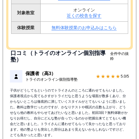
無料体験授業実施中！
対象学年
小学生
/
中学生
/
高校生
授業料
お見積りシミュレーション
オンライン
対象教室
近くの校舎を探す
体験授業
無料体験授業のお申込みはこちら
口コミ（トライのオンライン個別指導
全件中の抜
塾）
粋
保護者（高3）
★★★★★
5.0/5
トライのオンライン個別指導塾
子供がどうしてもというのでトライさんのところに通わせてもらいました。
保護者視点から見てもさすがトライだなと思うような場面が数多くあり、分
からないところは徹底的に潰していくスタイルがとてもいいように思いまし