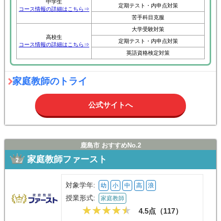
中学生
定期テスト・内申点対策
コース情報の詳細はこちら⇒
苦手科目克服
大学受験対策
高校生
定期テスト・内申点対策
コース情報の詳細はこちら⇒
英語資格検定対策
家庭教師のトライ
公式サイトへ
鹿島市 おすすめNo.2
家庭教師ファースト
対象学年:
幼
小
中
高
浪
授業形式:
家庭教師
4.5点（
117
）