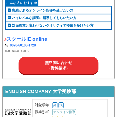
東大毎日塾
0078-60108-0696
無料問い合わせ
(資料請求)
スクールIE online
対象学年:
小
中
高
浪
授業形式:
オンライン指導
4.4点（
5
）
こんな人におすすめ
実績があるオンライン指導を受けたい方
ハイレベルな講師に指導してもらいたい方