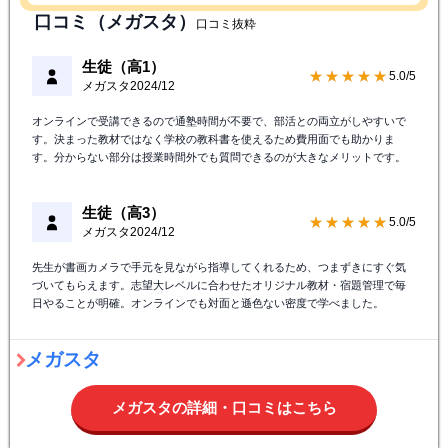
対象学年
小学生
/
中学生
/
高校生
授業料
気になる料金はこちら
オンライン
対象教室
近くの校舎を探す
体験授業
無料体験授業のお申込みはこちら
口コミ（メガスタ）
口コミ抜粋
生徒（高1）
★★★★★
5.0/5
メガスタ
2024/12
オンラインで受講できるので通塾時間が不要で、部活との両立がしやすいで
す。決まった教材ではなく学校の教科書を使えるため費用面でも助かりま
す。分からない部分は授業時間外でも質問できるのが大きなメリットです。