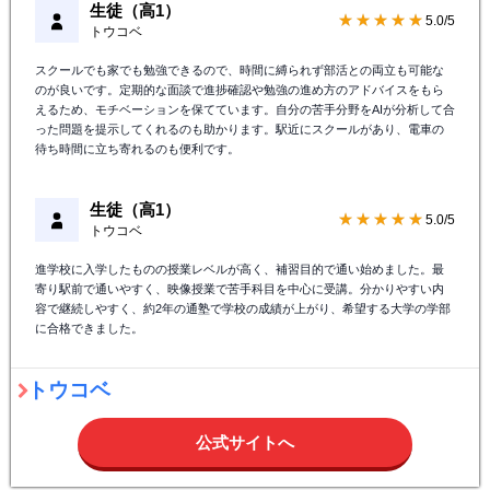
授業料
気になる料金はこちら
オンライン
対象教室
近くの校舎を探す
体験授業
無料体験授業のお申込みはこちら
口コミ（高校生）
口コミ抜粋
生徒（高1）
★★★★★
5.0/5
トウコベ
スクールでも家でも勉強できるので、時間に縛られず部活との両立も可能な
のが良いです。定期的な面談で進捗確認や勉強の進め方のアドバイスをもら
えるため、モチベーションを保てています。自分の苦手分野をAIが分析して合
った問題を提示してくれるのも助かります。駅近にスクールがあり、電車の
待ち時間に立ち寄れるのも便利です。
生徒（高1）
★★★★★
5.0/5