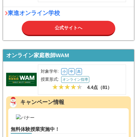
対象学年:
小
中
授業形式:
通信教育
4.4点（
）
東進オンライン学校
公式サイトへ
オンライン家庭教師WAM
対象学年:
小
中
高
授業形式:
オンライン指導
4.4点（
81
）