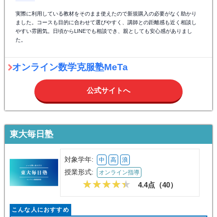
体験授業
無料体験授業のお申込みはこちら
口コミ
全28件
保護者（中1）
★★★★★
5.0/5
オンライン数学克服塾MeTa
2024/11
学校のテキストを使って授業をしてくださいますので、学校の授業で分から
なかったところや理解できなかった箇所などをすぐに教えていただけるよう
で子供達もとても助かっているようで良かったと思っております。定期テス
ト対策などもバッチリで、テストの点数という成果が出て自宅学習のモチベ
も上がり、自ら進んで勉強するようになりました。
保護者（高1）
★★★★★
5.0/5
オンライン数学克服塾MeTa
2024/11
実際に利用している教材をそのまま使えたので新規購入の必要がなく助かり
ました。コースも目的に合わせて選びやすく、講師との距離感も近く相談し
やすい雰囲気。日頃からLINEでも相談でき、親としても安心感がありまし
た。