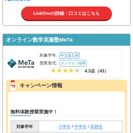
た！」を積み重ねながら楽しく学べています。易しすぎず難しすぎないレベ
ルで段階的に取り組めるため、無理なく実力がついてきました。
生徒
★★★★★
5.0/5
LinkOne（リンクワン）
自分のペースで学べるのが良いです。学校の教科書や手持ちの参考書も使え
て無駄な購入が不要。通学時間がいらないので部活との両立もしやすく、費
用や時間の面でも続けやすいと感じています。
LinkOne
LinkOneの詳細・口コミはこちら
オンライン数学克服塾MeTa
対象学年:
中
高
浪