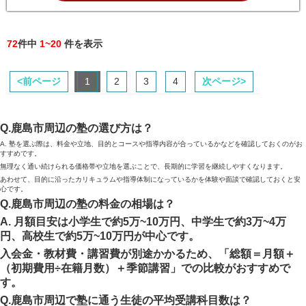
Z会の詳細・口コミはこちら
ベネッセ
対象学年:
幼
小
中
高
浪
授業形式:
通信教育
4.0点（
1
）
ベネッセ
ベネッセの詳細・口コミはこちら
72
件中
1~20
件を表示