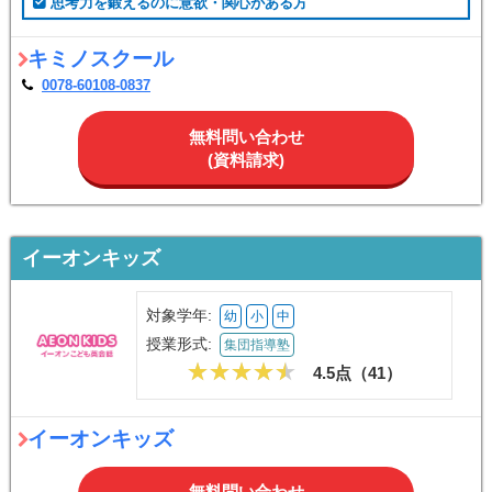
思考力を鍛えるのに意欲・関心がある方
キミノスクール
0078-60108-0837
無料問い合わせ
(資料請求)
イーオンキッズ
対象学年:
幼
小
中
授業形式:
集団指導塾
4.5点（
41
）
イーオンキッズ
無料問い合わせ