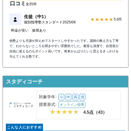
対象教室
近くの校舎を探す
体験授業
無料体験授業のお申込みはこちら
口コミ
全35件
生徒（中1）
★★★★★
5.0/5
個別指導塾スタンダード
2025/08
料金が安い
振替あり
他塾よりも月謝が抑えめでスタートしやすかったです。講師の教え方も丁寧
で、わからないところを聞きやすい雰囲気でした。教室も清潔で、自習室が
自由に使えるのもポイント高いです。将来がんばりたいと思えるきっかけを
与えてくれる塾です。
スタディコーチ