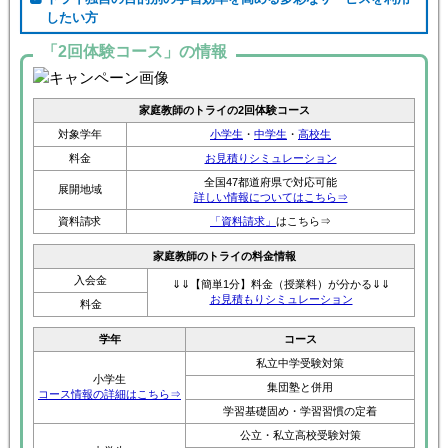
したい方
「2回体験コース」の情報
家庭教師のトライの2回体験コース
対象学年
小学生
・
中学生
・
高校生
料金
お見積りシミュレーション
全国47都道府県で対応可能
展開地域
詳しい情報についてはこちら⇒
資料請求
「資料請求」
はこちら⇒
家庭教師のトライの料金情報
入会金
⇓⇓【簡単1分】料金（授業料）が分かる⇓⇓
お見積もりシミュレーション
料金
学年
コース
私立中学受験対策
小学生
集団塾と併用
コース情報の詳細はこちら⇒
学習基礎固め・学習習慣の定着
公立・私立高校受験対策