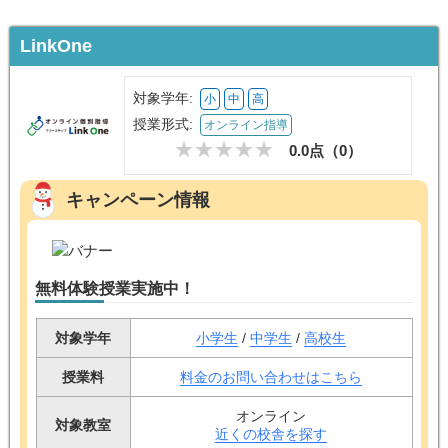
トウコベ
進学校に入学したものの授業レベルが高く、補習目的で通い始めました。最
寄り駅前で通いやすく、映像授業で苦手科目を中心に受講。分かりやすい内
容で継続しやすく、約2年の通塾で学校の成績が上がり、希望する大学の学部
に合格できました。
トウコベ
公式サイトへ
LinkOne
対象学年:
小
中
高
授業形式:
オンライン指導
0.0点（
0
）
キャンペーン情報