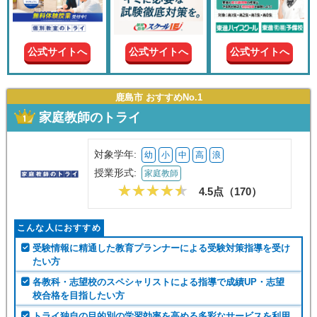
現在の
学年
公式サイトへ
公式サイトへ
公式サイトへ
授業形
式
鹿島市 おすすめNo.1
家庭教師のトライ
この条件で絞り込む
対象学年:
幼
小
中
高
浪
授業形式:
家庭教師
4.5点（
170
）
こんな人におすすめ
受験情報に精通した教育プランナーによる受験対策指導を受け
たい方
各教科・志望校のスペシャリストによる指導で成績UP・志望
校合格を目指したい方
トライ独自の目的別の学習効率を高める多彩なサービスを利用