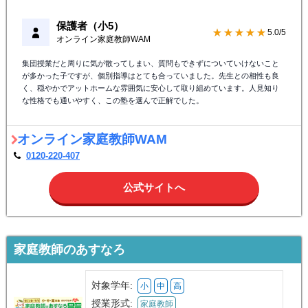
一人ひとりに合わせたオーダーメイドカリキュラムが組めます。初めてのオ
ンライン学習でしたが、講師の指示に従って自宅学習する方が効率的で、通
塾よりも集中できました。天候に左右されず自宅で授業が受けられる点も便
利です。タブレットだけで授業ができ、面倒な設定も不要でした。オンライ
ン自習室ではお互いの勉強姿を映し合えるので、自宅でも塾のような雰囲気
で学習できています。
保護者（小5）
★★★★★
5.0/5
オンライン家庭教師WAM
集団授業だと周りに気が散ってしまい、質問もできずについていけないこと
が多かった子ですが、個別指導はとても合っていました。先生との相性も良
く、穏やかでアットホームな雰囲気に安心して取り組めています。人見知り
な性格でも通いやすく、この塾を選んで正解でした。
オンライン家庭教師WAM
0120-220-407
公式サイトへ