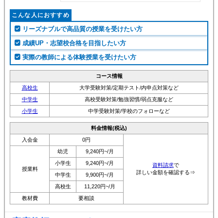
こんな人におすすめ
リーズナブルで高品質の授業を受けたい方
成績UP・志望校合格を目指したい方
実際の教師による体験授業を受けたい方
コース情報
高校生
大学受験対策/定期テスト/内申点対策など
中学生
高校受験対策/勉強習慣/弱点克服など
小学生
中学受験対策/学校のフォローなど
料金情報(税込)
入会金
0円
幼児
9,240円~/月
小学生
9,240円~/月
資料請求
で
授業料
詳しい金額を確認する⇒
中学生
9,900円~/月
高校生
11,220円~/月
教材費
要相談