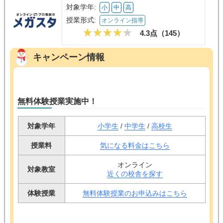
メガスタ
対象学年:
小
中
高
授業形式:
オンライン指導
4.3点（
145
）
キャンペーン情報
無料体験授業実施中！