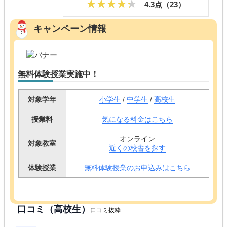
家庭教師のグッド
公式サイトへ
トウコベ
対象学年:
小
中
高
浪
授業形式:
オンライン指導
4.3点（
23
）
キャンペーン情報
無料体験授業実施中！
対象学年
小学生
/
中学生
/
高校生