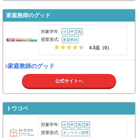
生徒（高3）
★★★★★
5.0/5
メガスタ
2024/12
先生が書画カメラで手元を見ながら指導してくれるため、つまずきにすぐ気
づいてもらえます。志望大レベルに合わせたオリジナル教材・宿題管理で毎
日やることが明確。オンラインでも対面と遜色ない密度で学べました。
メガスタ
メガスタの詳細・口コミはこちら
家庭教師のグッド
対象学年:
小
中
高
授業形式:
家庭教師
4.3点（
0
）