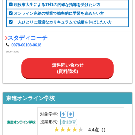
対象学年:
小
中
高
浪
授業形式:
オンライン指導
4.5点（
43
）
こんな人におすすめ
現役東大生による1対1の的確な指導を受けたい方
オンライン完結の授業で効率的に学習を進めたい方
一人ひとりに最適なカリキュラムで成績を伸ばしたい方
スタディコーチ
0078-60108-0618
10:00～20:00
無料問い合わせ
(資料請求)
東進オンライン学校