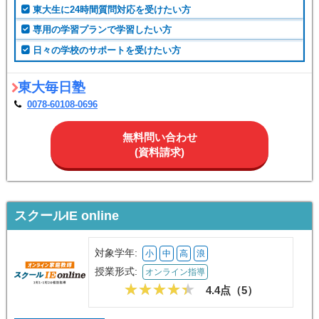
オンライン数学克服塾MeTa
公式サイトへ
東大毎日塾
対象学年:
中
高
浪
授業形式:
オンライン指導
4.4点（
40
）
こんな人におすすめ
東大生に24時間質問対応を受けたい方
専用の学習プランで学習したい方
日々の学校のサポートを受けたい方