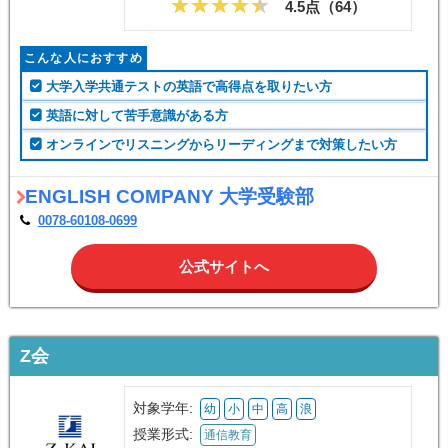
対面授業と変わりないクオリティで授業を受けたい方
スクールIE online
0078-60108-1728
10:00～21:00(日・祝日除く)
無料問い合わせ
(資料請求)
ENGLISH COMPANY 大学受験部
対象学年:
高
浪
授業形式:
オンライン指導
4.5点（
64
）
こんな人におすすめ
大学入学共通テストの英語で高得点を取りたい方