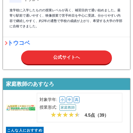
進学校に入学したものの授業レベルが高く、補習目的で通い始めました。最
寄り駅前で通いやすく、映像授業で苦手科目を中心に受講。分かりやすい内
容で継続しやすく、約2年の通塾で学校の成績が上がり、希望する大学の学部
に合格できました。
トウコベ
公式サイトへ
家庭教師のあすなろ
対象学年:
小
中
高
授業形式:
家庭教師
4.5点（
39
）
こんな人におすすめ