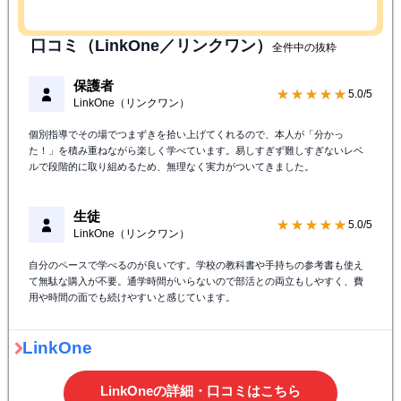
口コミ（LinkOne／リンクワン）
全件中の抜粋
保護者
★★★★★
5.0/5
LinkOne（リンクワン）
個別指導でその場でつまずきを拾い上げてくれるので、本人が「分かっ
た！」を積み重ねながら楽しく学べています。易しすぎず難しすぎないレベ
ルで段階的に取り組めるため、無理なく実力がついてきました。
生徒
★★★★★
5.0/5
LinkOne（リンクワン）
自分のペースで学べるのが良いです。学校の教科書や手持ちの参考書も使え
て無駄な購入が不要。通学時間がいらないので部活との両立もしやすく、費
用や時間の面でも続けやすいと感じています。
LinkOne
LinkOneの詳細・口コミはこちら