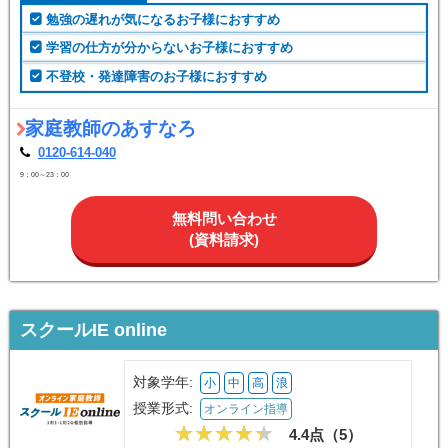
勉強の遅れが気になるお子様におすすめ
学習の仕方が分からないお子様におすすめ
不登校・発達障害のお子様におすすめ
家庭教師のあすなろ
0120-614-040
9：00～23：00
無料問い合わせ
(資料請求)
スクールIE online
対象学年:
小
中
高
浪
授業形式:
オンライン指導
4.4点（
5
）