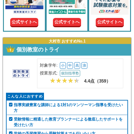
現在の
学年
公式サイトへ
公式サイトへ
公式サイトへ
授業形
式
大村市 おすすめNo.1
個別教室のトライ
この条件で絞り込む
対象学年:
小
中
高
浪
授業形式:
個別指導塾
4.4点（
359
）
こんな人におすすめ
指導実績豊富な講師による1対1のマンツーマン指導を受けたい
方
受験情報に精通した教育プランナーによる徹底したサポートを
受けたい方
学校の予習復習から受験対策までも行いたい方