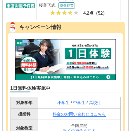
授業形式:
映像授業
4.2点（
52
）
キャンペーン情報
1日無料体験実施中
対象学年
小学生
/
中学生
/
高校生
授業料
料金のお問い合わせはこちら
全国展開
対象教室
近くの校舎を探す