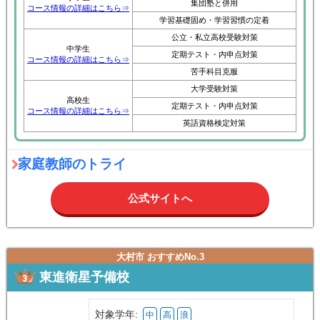
集団塾と併用
コース情報の詳細はこちら⇒
学習基礎固め・学習習慣の定着
公立・私立高校受験対策
中学生
定期テスト・内申点対策
コース情報の詳細はこちら⇒
苦手科目克服
大学受験対策
高校生
定期テスト・内申点対策
コース情報の詳細はこちら⇒
英語資格検定対策
家庭教師のトライ
公式サイトへ
大村市 おすすめNo.3
東進衛星予備校
対象学年:
中
高
浪