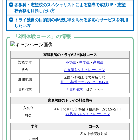
各教科・志望校のスペシャリストによる指導で成績UP・志望
校合格を目指したい方
トライ独自の目的別の学習効率を高める多彩なサービスを利用
したい方
「2回体験コース」の情報
家庭教師のトライの2回体験コース
対象学年
小学生
・
中学生
・
高校生
料金
お見積りシミュレーション
全国47都道府県で対応可能
展開地域
詳しい情報についてはこちら⇒
資料請求
「資料請求」
はこちら⇒
家庭教師のトライの料金情報
入会金
⇓⇓【簡単1分】料金（授業料）が分かる⇓⇓
お見積もりシミュレーション
料金
学年
コース
私立中学受験対策
小学生