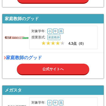
家庭教師のグッド
対象学年:
小
中
高
授業形式:
家庭教師
4.3点（
0
）
家庭教師のグッド
公式サイトへ
メガスタ
対象学年:
小
中
高