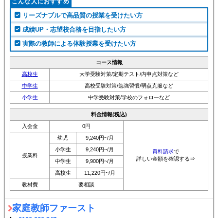
こんな人におすすめ
リーズナブルで高品質の授業を受けたい方
成績UP・志望校合格を目指したい方
実際の教師による体験授業を受けたい方
コース情報
高校生
大学受験対策/定期テスト/内申点対策など
中学生
高校受験対策/勉強習慣/弱点克服など
小学生
中学受験対策/学校のフォローなど
料金情報(税込)
入会金
0円
幼児
9,240円~/月
小学生
9,240円~/月
資料請求
で
授業料
詳しい金額を確認する⇒
中学生
9,900円~/月
高校生
11,220円~/月
教材費
要相談
家庭教師ファースト