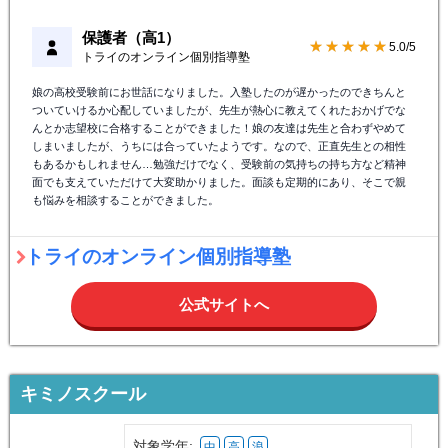
保護者（高1）
★★★★★
5.0/5
トライのオンライン個別指導塾
娘の高校受験前にお世話になりました。入塾したのが遅かったのできちんと
ついていけるか心配していましたが、先生が熱心に教えてくれたおかげでな
んとか志望校に合格することができました！娘の友達は先生と合わずやめて
しまいましたが、うちには合っていたようです。なので、正直先生との相性
もあるかもしれません…勉強だけでなく、受験前の気持ちの持ち方など精神
面でも支えていただけて大変助かりました。面談も定期的にあり、そこで親
も悩みを相談することができました。
トライのオンライン個別指導塾
公式サイトへ
キミノスクール
対象学年:
中
高
浪