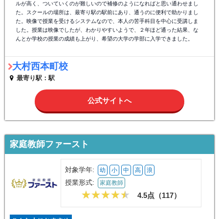
ルが高く、ついていくのが難しいので補修のようになればと思い通わせまし
た。スクールの場所は、最寄り駅の駅前にあり、通うのに便利で助かりまし
た。映像で授業を受けるシステムなので、本人の苦手科目を中心に受講しま
した。授業は映像でしたが、わかりやすいようで、２年ほど通った結果、な
んとか学校の授業の成績も上がり、希望の大学の学部に入学できました。
大村西本町校
最寄り駅：駅
公式サイトへ
家庭教師ファースト
対象学年:
幼
小
中
高
浪
授業形式:
家庭教師
4.5点（
117
）