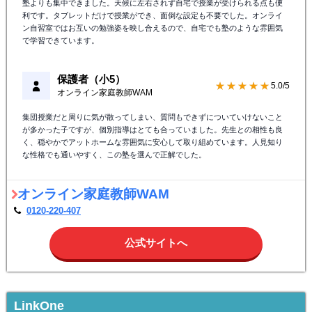
塾よりも集中できました。天候に左右されず自宅で授業が受けられる点も便
利です。タブレットだけで授業ができ、面倒な設定も不要でした。オンライ
ン自習室ではお互いの勉強姿を映し合えるので、自宅でも塾のような雰囲気
で学習できています。
保護者（小5）
★★★★★
5.0/5
オンライン家庭教師WAM
集団授業だと周りに気が散ってしまい、質問もできずについていけないこと
が多かった子ですが、個別指導はとても合っていました。先生との相性も良
く、穏やかでアットホームな雰囲気に安心して取り組めています。人見知り
な性格でも通いやすく、この塾を選んで正解でした。
オンライン家庭教師WAM
0120-220-407
公式サイトへ
LinkOne