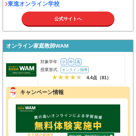
東進オンライン学校
公式サイトへ
オンライン家庭教師WAM
対象学年:
小
中
高
授業形式:
オンライン指導
4.4点（
81
）
キャンペーン情報