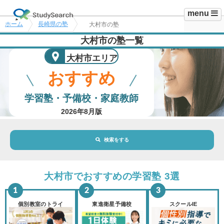
menu
ホーム
長崎県の塾
大村市の塾
大村市の塾一覧
大村市エリア
おすすめ
学習塾・予備校・家庭教師
2026年8月版
検索をする
地域・駅
大村市エリア
大村市でおすすめの学習塾 3選
路線・駅
選択されていません
変更
個別教室のトライ
東進衛星予備校
スクールIE
市区町村
選択されていません
変更