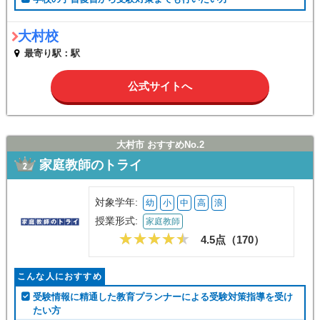
大村校
最寄り駅：駅
公式サイトへ
大村市 おすすめNo.2
家庭教師のトライ
対象学年:
幼
小
中
高
浪
授業形式:
家庭教師
4.5点（
170
）
こんな人におすすめ
受験情報に精通した教育プランナーによる受験対策指導を受け
たい方