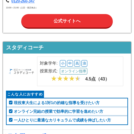
0120-260-347
13:00～21:00（土日・祝日休み）
公式サイトへ
スタディコーチ
対象学年:
小
中
高
浪
授業形式:
オンライン指導
4.5点（
43
）
こんな人におすすめ
現役東大生による1対1の的確な指導を受けたい方
オンライン完結の授業で効率的に学習を進めたい方
一人ひとりに最適なカリキュラムで成績を伸ばしたい方