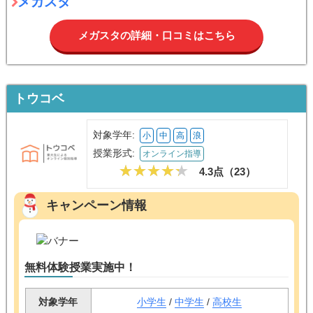
メガスタ
メガスタの詳細・口コミはこちら
トウコベ
対象学年:
小
中
高
浪
授業形式:
オンライン指導
4.3点（
23
）
キャンペーン情報
無料体験授業実施中！
対象学年
小学生
/
中学生
/
高校生