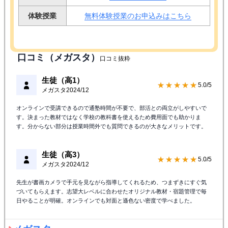
体験授業
無料体験授業のお申込みはこちら
口コミ（メガスタ）
口コミ抜粋
生徒（高1）
★★★★★
5.0/5
メガスタ
2024/12
オンラインで受講できるので通塾時間が不要で、部活との両立がしやすいで
す。決まった教材ではなく学校の教科書を使えるため費用面でも助かりま
す。分からない部分は授業時間外でも質問できるのが大きなメリットです。
生徒（高3）
★★★★★
5.0/5
メガスタ
2024/12
先生が書画カメラで手元を見ながら指導してくれるため、つまずきにすぐ気
づいてもらえます。志望大レベルに合わせたオリジナル教材・宿題管理で毎
日やることが明確。オンラインでも対面と遜色ない密度で学べました。