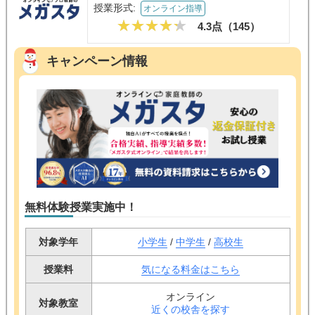
授業形式:
オンライン指導
4.3点（
145
）
キャンペーン情報
無料体験授業実施中！
対象学年
小学生
/
中学生
/
高校生
授業料
気になる料金はこちら
オンライン
対象教室
近くの校舎を探す