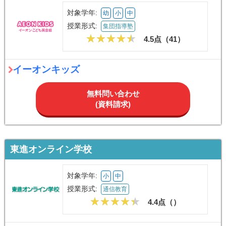
対象学年:
幼
小
中
授業形式:
集団指導塾
4.5点（
41
）
イーオンキッズ
無料問い合わせ
(資料請求)
東進オンライン学校
対象学年:
小
中
授業形式:
通信教育
4.4点（
）