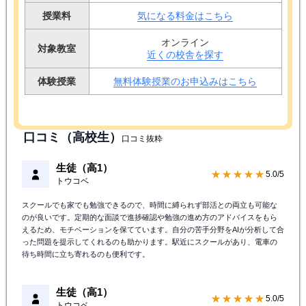
授業料
気になる料金はこちら
オンライン
対象教室
近くの校舎を探す
体験授業
無料体験授業のお申込みはこちら
口コミ（高校生）
口コミ抜粋
生徒（高1）
★★★★★
5.0/5
トウコベ
スクールでも家でも勉強できるので、時間に縛られず部活との両立も可能な
のが良いです。定期的な面談で進捗確認や勉強の進め方のアドバイスをもら
えるため、モチベーションを保てています。自分の苦手分野をAIが分析して合
った問題を提示してくれるのも助かります。駅近にスクールがあり、電車の
待ち時間に立ち寄れるのも便利です。
生徒（高1）
★★★★★
5.0/5
トウコベ