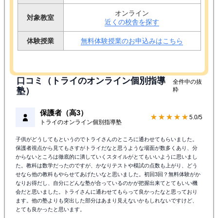
オンライン
対象教室
近くの校舎を探す
体験授業
無料体験授業のお申込みはこちら
口コミ（トライのオンライン個別指導
全件中の抜
塾）
粋
保護者（高3）
★★★★★
5.0/5
トライのオンライン個別指導塾
子供がどうしてもというのでトライさんのところに通わせてもらいました。
保護者視点から見てもさすがトライだなと思うような場面が数多くあり、分
からないところは徹底的に潰していくスタイルがとてもいいように思いまし
た。教科は数学だったのですが、かなりテストや模試の点数も上がり、どう
せなら他の教科もやらせてあげたいなと思いました。初回3回？無料体験がか
なりお得だし、自分にどんな塾が合っているのかが把握出来てとてもいい機
会だと思いました。トライさんに通わせてもらって良かったなと思っており
ます。他の塾よりも突出した部分はあまり見えないかもしれないですけど、
とても良かったと思います。