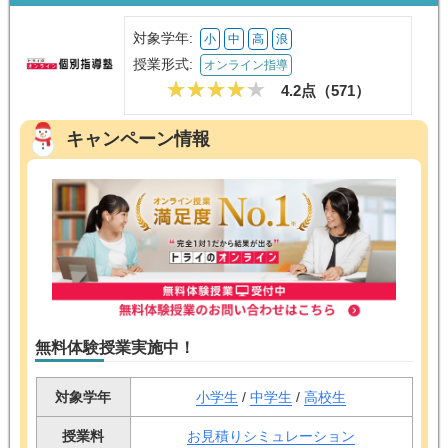
対象学年:
小
中
高
浪
授業形式:
オンライン指導
4.2点（
571
）
キャンペーン情報
無料体験授業実施中！
対象学年
小学生
/
中学生
/
高校生
授業料
お見積りシミュレーション