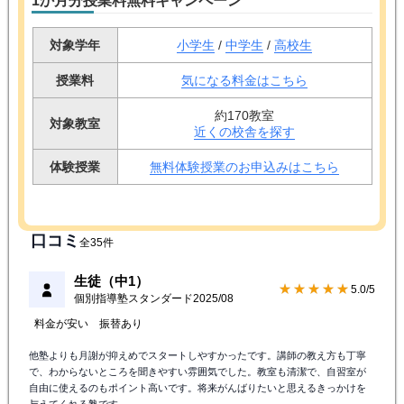
1か月分授業料無料キャンペーン
対象学年
小学生
/
中学生
/
高校生
授業料
気になる料金はこちら
約170教室
対象教室
近くの校舎を探す
体験授業
無料体験授業のお申込みはこちら
口コミ
全35件
生徒（中1）
★★★★★
5.0/5
個別指導塾スタンダード
2025/08
料金が安い
振替あり
他塾よりも月謝が抑えめでスタートしやすかったです。講師の教え方も丁寧
で、わからないところを聞きやすい雰囲気でした。教室も清潔で、自習室が
自由に使えるのもポイント高いです。将来がんばりたいと思えるきっかけを
与えてくれる塾です。