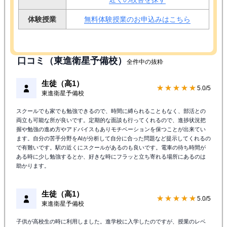
体験授業
無料体験授業のお申込みはこちら
口コミ（東進衛星予備校）
全件中の抜粋
生徒（高1）
★★★★★
5.0/5
東進衛星予備校
スクールでも家でも勉強できるので、時間に縛られることもなく、部活との
両立も可能な所が良いです。定期的な面談も行ってくれるので、進捗状況把
握や勉強の進め方やアドバイスもありモチベーションを保つことが出来てい
ます。自分の苦手分野をAIが分析して自分に合った問題など提示してくれるの
で有難いです。駅の近くにスクールがあるのも良いです。電車の待ち時間が
ある時に少し勉強するとか、好きな時にフラッと立ち寄れる場所にあるのは
助かります。
生徒（高1）
★★★★★
5.0/5
東進衛星予備校
子供が高校生の時に利用しました。進学校に入学したのですが、授業のレベ