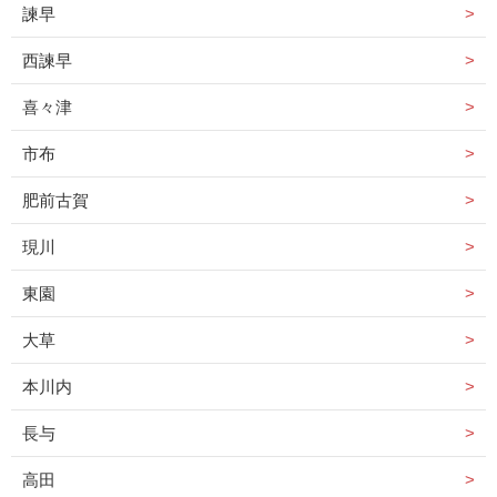
諫早
西諫早
喜々津
市布
肥前古賀
現川
東園
大草
本川内
長与
高田