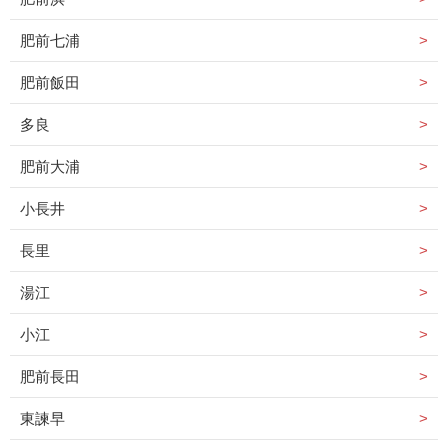
肥前七浦
肥前飯田
多良
肥前大浦
小長井
長里
湯江
小江
肥前長田
東諫早