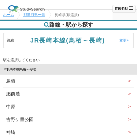
menu
ホーム
都道府県一覧
長崎県(駅選択)
路線・駅から探す
JR長崎本線(鳥栖～長崎)
路線
変更
駅を選択してください
JR長崎本線(鳥栖～長崎)
鳥栖
肥前麓
中原
吉野ケ里公園
神埼