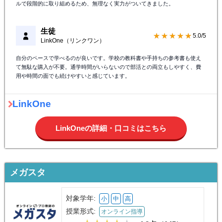
ルで段階的に取り組めるため、無理なく実力がついてきました。
生徒
★★★★★
5.0/5
LinkOne（リンクワン）
自分のペースで学べるのが良いです。学校の教科書や手持ちの参考書も使え
て無駄な購入が不要。通学時間がいらないので部活との両立もしやすく、費
用や時間の面でも続けやすいと感じています。
LinkOne
LinkOneの詳細・口コミはこちら
メガスタ
対象学年:
小
中
高
授業形式:
オンライン指導