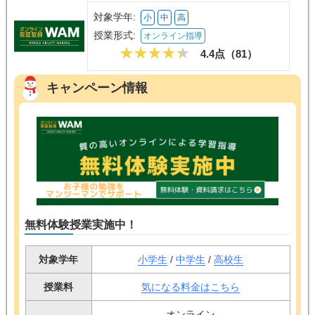
対象学年:
小
中
高
授業形式:
オンライン指導
4.4点（
81
）
キャンペーン情報
無料体験授業実施中！
対象学年
小学生
/
中学生
/
高校生
授業料
気になる料金はこちら
オンライン