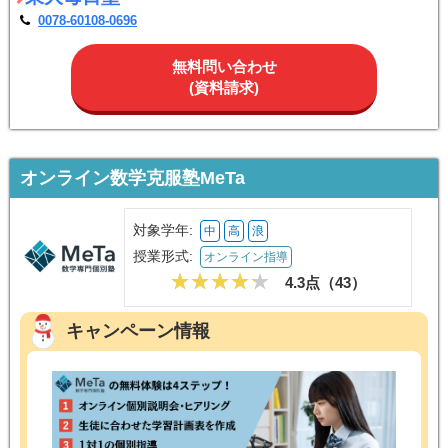
0078-60108-0696
無料問い合わせ
(資料請求)
オンライン数学克服塾MeTa
対象学年:
中
高
浪
授業形式:
オンライン指導
4.3点（
43
）
キャンペーン情報