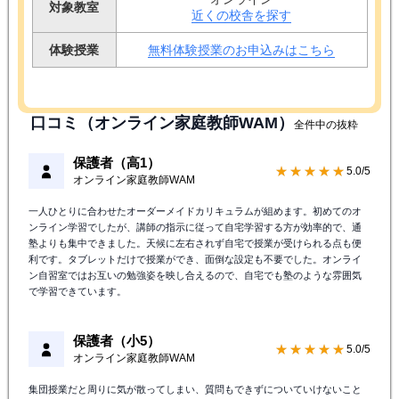
対象教室
近くの校舎を探す
体験授業
無料体験授業のお申込みはこちら
口コミ（オンライン家庭教師WAM）
全件中の抜粋
保護者（高1）
★★★★★
5.0/5
オンライン家庭教師WAM
一人ひとりに合わせたオーダーメイドカリキュラムが組めます。初めてのオ
ンライン学習でしたが、講師の指示に従って自宅学習する方が効率的で、通
塾よりも集中できました。天候に左右されず自宅で授業が受けられる点も便
利です。タブレットだけで授業ができ、面倒な設定も不要でした。オンライ
ン自習室ではお互いの勉強姿を映し合えるので、自宅でも塾のような雰囲気
で学習できています。
保護者（小5）
★★★★★
5.0/5
オンライン家庭教師WAM
集団授業だと周りに気が散ってしまい、質問もできずについていけないこと