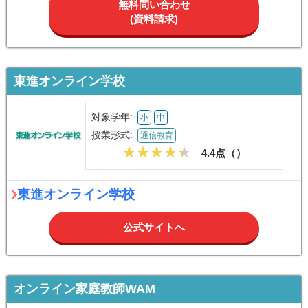
無料問い合わせ
(資料請求)
東進オンライン学校
対象学年:
小
中
授業形式:
通信教育
4.4点（
）
東進オンライン学校
公式サイトへ
オンライン家庭教師WAM