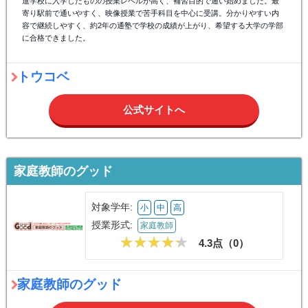
進学校に入学したものの授業レベルが高く、補習目的で通い始めました。最
寄り駅前で通いやすく、映像授業で苦手科目を中心に受講。分かりやすい内
容で継続しやすく、約2年の通塾で学校の成績が上がり、希望する大学の学部
に合格できました。
トウコベ
公式サイトへ
家庭教師のグッド
対象学年:
小
中
高
授業形式:
家庭教師
4.3点（
0
）
家庭教師のグッド