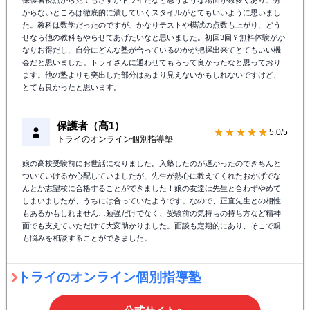
保護者視点から見てもさすがトライだなと思うような場面が数多くあり、分
からないところは徹底的に潰していくスタイルがとてもいいように思いまし
た。教科は数学だったのですが、かなりテストや模試の点数も上がり、どう
せなら他の教科もやらせてあげたいなと思いました。初回3回？無料体験がか
なりお得だし、自分にどんな塾が合っているのかが把握出来てとてもいい機
会だと思いました。トライさんに通わせてもらって良かったなと思っており
ます。他の塾よりも突出した部分はあまり見えないかもしれないですけど、
とても良かったと思います。
保護者（高1）
★★★★★
5.0/5
トライのオンライン個別指導塾
娘の高校受験前にお世話になりました。入塾したのが遅かったのできちんと
ついていけるか心配していましたが、先生が熱心に教えてくれたおかげでな
んとか志望校に合格することができました！娘の友達は先生と合わずやめて
しまいましたが、うちには合っていたようです。なので、正直先生との相性
もあるかもしれません…勉強だけでなく、受験前の気持ちの持ち方など精神
面でも支えていただけて大変助かりました。面談も定期的にあり、そこで親
も悩みを相談することができました。
トライのオンライン個別指導塾