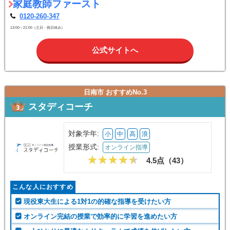
家庭教師ファースト
0120-260-347
13:00～21:00（土日・祝日休み）
公式サイトへ
日南市 おすすめNo.3
スタディコーチ
対象学年:
小
中
高
浪
授業形式:
オンライン指導
4.5点（
43
）
こんな人におすすめ
現役東大生による1対1の的確な指導を受けたい方
オンライン完結の授業で効率的に学習を進めたい方