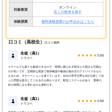
オンライン
対象教室
近くの校舎を探す
体験授業
無料体験授業のお申込みはこちら
口コミ（高校生）
口コミ抜粋
生徒（高1）
★★★★★
5.0/5
トウコベ
スクールでも家でも勉強できるので、時間に縛られず部活との両立も可能な
のが良いです。定期的な面談で進捗確認や勉強の進め方のアドバイスをもら
えるため、モチベーションを保てています。自分の苦手分野をAIが分析して合
った問題を提示してくれるのも助かります。駅近にスクールがあり、電車の
待ち時間に立ち寄れるのも便利です。
生徒（高1）
★★★★★
5.0/5
トウコベ