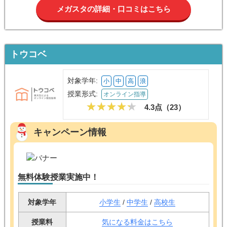
メガスタの詳細・口コミはこちら
トウコベ
対象学年:
小
中
高
浪
授業形式:
オンライン指導
4.3点（
23
）
キャンペーン情報
無料体験授業実施中！
対象学年
小学生
/
中学生
/
高校生
授業料
気になる料金はこちら