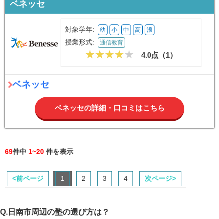
ベネッセ
対象学年:
幼
小
中
高
浪
授業形式:
通信教育
4.0点（
1
）
ベネッセ
ベネッセの詳細・口コミはこちら
69
件中
1~20
件を表示
<前ページ
1
2
3
4
次ページ>
Q.日南市周辺の塾の選び方は？