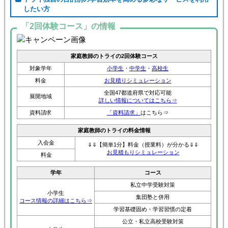
したい方
「2回体験コース」の情報
家庭教師のトライの2回体験コース
対象学年
小学生
・
中学生
・
高校生
料金
お見積りシミュレーション
全国47都道府県で対応可能
展開地域
詳しい情報についてはこちら⇒
資料請求
「資料請求」
はこちら⇒
家庭教師のトライの料金情報
入会金
⇓⇓【簡単1分】料金（授業料）が分かる⇓⇓
お見積もりシミュレーション
料金
学年
コース
私立中学受験対策
小学生
集団塾と併用
コース情報の詳細はこちら⇒
学習基礎固め・学習習慣の定着
公立・私立高校受験対策