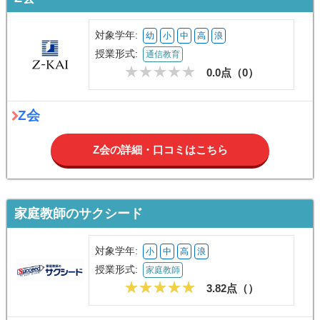
対象学年:
幼
小
中
高
浪
授業形式:
通信教育
0.0点（
0
）
Z会
Z会の詳細・口コミはこちら
家庭教師のサクシード
対象学年:
小
中
高
浪
授業形式:
家庭教師
3.82点（
）