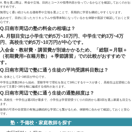
A. 塾を選ぶ際は、料金や立地、目的とコースや指導内容が合っているかなどを確認しておくのがお
すすめです。
無理なく通い続けられる価格帯や立地を選ぶことで、長期的に学習を継続しやすくなります。
あわせて、目的に沿ったカリキュラムや指導体制になっているかを体験や面談で確認しておくと安
心です。
Q.日南市周辺の塾の料金の相場は？
A. 月額目安は小学生で約5万~10万円、中学生で約3万~4万
円、高校生で約5万~10万円が中心です。
入会金・教材費・講習費が別途かかるため、「総額＝月額＋
（初期費用÷在籍月数）＋季節講習」での比較がおすすめで
す。
Q.日南市周辺で塾に通う生徒の平均受講科目数は？
A. 全体として2~3科目が中心です。
中学生は英数2科から始め、受験学年で理社を加えて3科にするケースが多く、高校生は志望校に合
わせて主要2~3科を軸に編成する傾向があります。
Q.日南市周辺で塾に通う生徒の通塾頻度は？
A. 高校生・中学生は週2回が最多で、小学生は学習習慣づくりの目的から週3回を選ぶ家庭も目立ち
ます。
振替の可否や自習室の有無は継続的な学習にも繋がるため、体験時に合わせて確認しておくと安心
です。
塾・予備校・家庭教師を探す