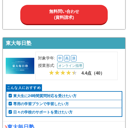
無料問い合わせ
(資料請求)
東大毎日塾
対象学年:
中
高
浪
授業形式:
オンライン指導
4.4点（
40
）
こんな人におすすめ
東大生に24時間質問対応を受けたい方
専用の学習プランで学習したい方
日々の学校のサポートを受けたい方
東大毎日塾