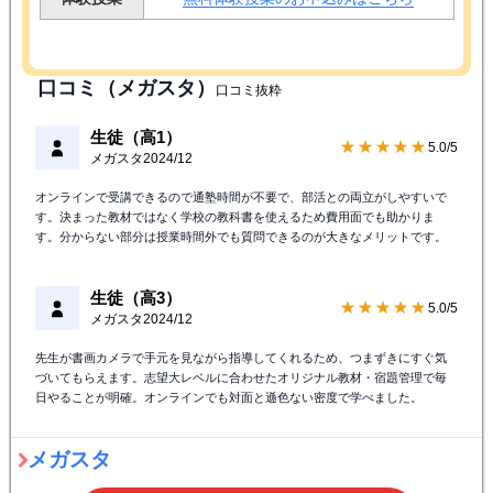
口コミ（メガスタ）
口コミ抜粋
生徒（高1）
★★★★★
5.0/5
メガスタ
2024/12
オンラインで受講できるので通塾時間が不要で、部活との両立がしやすいで
す。決まった教材ではなく学校の教科書を使えるため費用面でも助かりま
す。分からない部分は授業時間外でも質問できるのが大きなメリットです。
生徒（高3）
★★★★★
5.0/5
メガスタ
2024/12
先生が書画カメラで手元を見ながら指導してくれるため、つまずきにすぐ気
づいてもらえます。志望大レベルに合わせたオリジナル教材・宿題管理で毎
日やることが明確。オンラインでも対面と遜色ない密度で学べました。
メガスタ