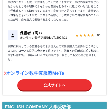
学校のテキストを使って授業をしてくださいますので、学校の授業で分から
なかったところや理解できなかった箇所などをすぐに教えていただけるよう
で子供達もとても助かっているようで良かったと思っております。定期テス
ト対策などもバッチリで、テストの点数という成果が出て自宅学習のモチベ
も上がり、自ら進んで勉強するようになりました。
保護者（高1）
★★★★★
5.0/5
オンライン数学克服塾MeTa
2024/11
実際に利用している教材をそのまま使えたので新規購入の必要がなく助かり
ました。コースも目的に合わせて選びやすく、講師との距離感も近く相談し
やすい雰囲気。日頃からLINEでも相談でき、親としても安心感がありまし
た。
オンライン数学克服塾MeTa
公式サイトへ
ENGLISH COMPANY 大学受験部