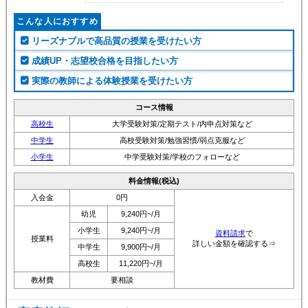
こんな人におすすめ
リーズナブルで高品質の授業を受けたい方
成績UP・志望校合格を目指したい方
実際の教師による体験授業を受けたい方
コース情報
高校生
大学受験対策/定期テスト/内申点対策など
中学生
高校受験対策/勉強習慣/弱点克服など
小学生
中学受験対策/学校のフォローなど
料金情報(税込)
入会金
0円
幼児
9,240円~/月
小学生
9,240円~/月
資料請求
で
授業料
詳しい金額を確認する⇒
中学生
9,900円~/月
高校生
11,220円~/月
教材費
要相談