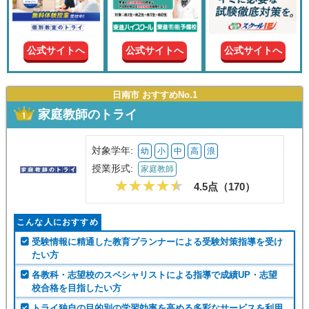
現在の
学年
公式サイトへ
公式サイトへ
公式サイトへ
授業形
式
日南市 おすすめNo.1
家庭教師のトライ
この条件で絞り込む
対象学年:
幼
小
中
高
浪
授業形式:
家庭教師
4.5点（
170
）
こんな人におすすめ
受験情報に精通した教育プランナーによる受験対策指導を受け
たい方
各教科・志望校のスペシャリストによる指導で成績UP・志望
校合格を目指したい方
トライ独自の目的別の学習効率を高める多彩なサービスを利用