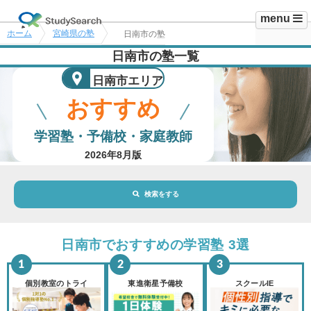
menu
ホーム
宮崎県の塾
日南市の塾
日南市の塾一覧
日南市エリア
おすすめ
学習塾・予備校・家庭教師
2026年8月版
検索をする
地域・駅
日南市エリア
日南市でおすすめの学習塾 3選
路線・駅
選択されていません
変更
個別教室のトライ
東進衛星予備校
スクールIE
市区町村
選択されていません
変更