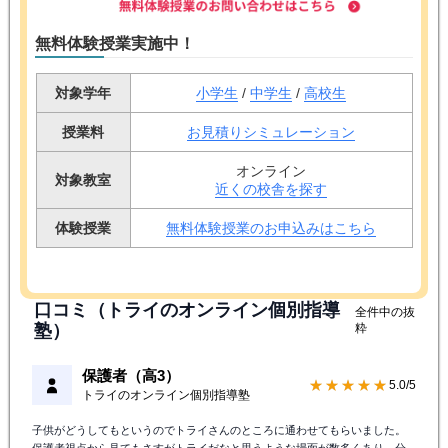
無料体験授業実施中！
対象学年
小学生
/
中学生
/
高校生
授業料
お見積りシミュレーション
オンライン
対象教室
近くの校舎を探す
体験授業
無料体験授業のお申込みはこちら
口コミ（トライのオンライン個別指導
全件中の抜
塾）
粋
保護者（高3）
★★★★★
5.0/5
トライのオンライン個別指導塾
子供がどうしてもというのでトライさんのところに通わせてもらいました。