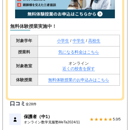
無料体験授業実施中！
対象学年
小学生
/
中学生
/
高校生
授業料
気になる料金はこちら
オンライン
対象教室
近くの校舎を探す
体験授業
無料体験授業のお申込みはこちら
口コミ
全28件
保護者（中1）
★★★★★
5.0/5
オンライン数学克服塾MeTa
2024/11