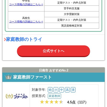
中学生
定期テスト・内申点対策
コース情報の詳細はこちら⇒
苦手科目克服
大学受験対策
高校生
定期テスト・内申点対策
コース情報の詳細はこちら⇒
英語資格検定対策
家庭教師のトライ
公式サイトへ
日南市 おすすめNo.2
家庭教師ファースト
対象学年:
幼
小
中
高
浪
授業形式:
家庭教師
4.5点（
117
）