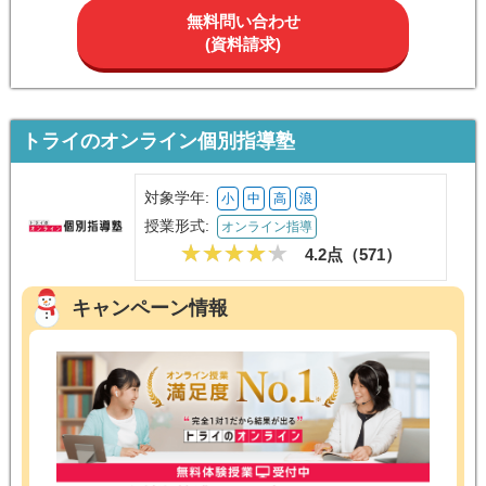
無料問い合わせ
(資料請求)
トライのオンライン個別指導塾
対象学年:
小
中
高
浪
授業形式:
オンライン指導
4.2点（
571
）
キャンペーン情報