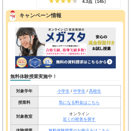
4.3点（
145
）
キャンペーン情報
無料体験授業実施中！
対象学年
小学生
/
中学生
/
高校生
授業料
気になる料金はこちら
オンライン
対象教室
近くの校舎を探す
体験授業
無料体験授業のお申込みはこちら