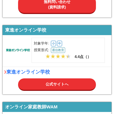
無料問い合わせ
(資料請求)
東進オンライン学校
対象学年:
小
中
授業形式:
通信教育
4.4点（
）
東進オンライン学校
公式サイトへ
オンライン家庭教師WAM