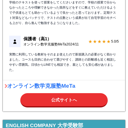
学校のテキストを使って授業をしてくださいますので、学校の授業で分から
なかったところや理解できなかった箇所などをすぐに教えていただけるよう
で子供達もとても助かっているようで良かったと思っております。定期テス
ト対策などもバッチリで、テストの点数という成果が出て自宅学習のモチベ
も上がり、自ら進んで勉強するようになりました。
保護者（高1）
★★★★★
5.0/5
オンライン数学克服塾MeTa
2024/11
実際に利用している教材をそのまま使えたので新規購入の必要がなく助かり
ました。コースも目的に合わせて選びやすく、講師との距離感も近く相談し
やすい雰囲気。日頃からLINEでも相談でき、親としても安心感がありまし
た。
オンライン数学克服塾MeTa
公式サイトへ
ENGLISH COMPANY 大学受験部