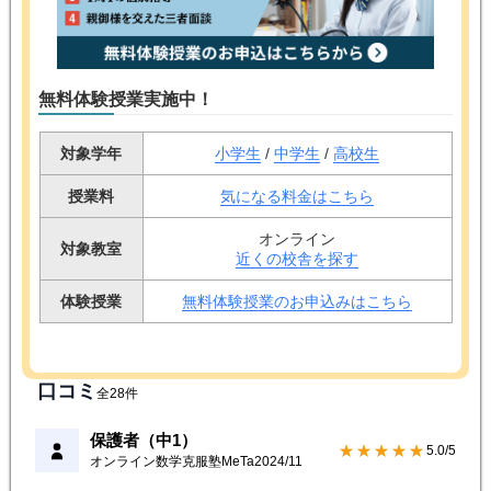
無料体験授業実施中！
対象学年
小学生
/
中学生
/
高校生
授業料
気になる料金はこちら
オンライン
対象教室
近くの校舎を探す
体験授業
無料体験授業のお申込みはこちら
口コミ
全28件
保護者（中1）
★★★★★
5.0/5
オンライン数学克服塾MeTa
2024/11