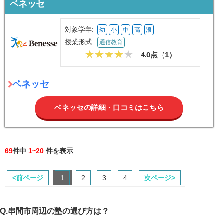
ベネッセ
対象学年:
幼
小
中
高
浪
授業形式:
通信教育
4.0点（
1
）
ベネッセ
ベネッセの詳細・口コミはこちら
69
件中
1~20
件を表示
<前ページ
1
2
3
4
次ページ>
Q.串間市周辺の塾の選び方は？