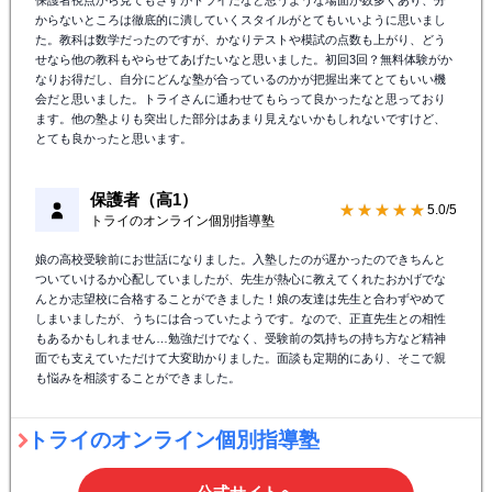
保護者視点から見てもさすがトライだなと思うような場面が数多くあり、分
からないところは徹底的に潰していくスタイルがとてもいいように思いまし
た。教科は数学だったのですが、かなりテストや模試の点数も上がり、どう
せなら他の教科もやらせてあげたいなと思いました。初回3回？無料体験がか
なりお得だし、自分にどんな塾が合っているのかが把握出来てとてもいい機
会だと思いました。トライさんに通わせてもらって良かったなと思っており
ます。他の塾よりも突出した部分はあまり見えないかもしれないですけど、
とても良かったと思います。
保護者（高1）
★★★★★
5.0/5
トライのオンライン個別指導塾
娘の高校受験前にお世話になりました。入塾したのが遅かったのできちんと
ついていけるか心配していましたが、先生が熱心に教えてくれたおかげでな
んとか志望校に合格することができました！娘の友達は先生と合わずやめて
しまいましたが、うちには合っていたようです。なので、正直先生との相性
もあるかもしれません…勉強だけでなく、受験前の気持ちの持ち方など精神
面でも支えていただけて大変助かりました。面談も定期的にあり、そこで親
も悩みを相談することができました。
トライのオンライン個別指導塾