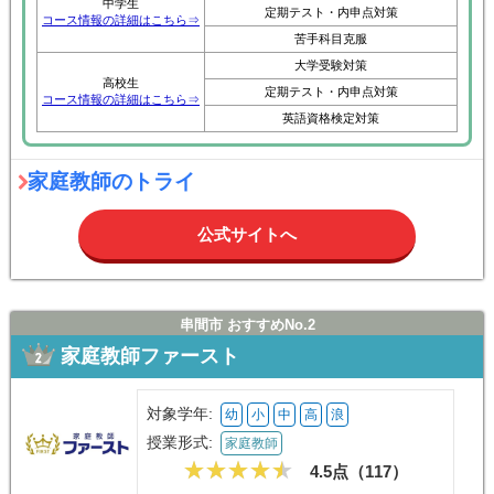
中学生
定期テスト・内申点対策
コース情報の詳細はこちら⇒
苦手科目克服
大学受験対策
高校生
定期テスト・内申点対策
コース情報の詳細はこちら⇒
英語資格検定対策
家庭教師のトライ
公式サイトへ
串間市 おすすめNo.2
家庭教師ファースト
対象学年:
幼
小
中
高
浪
授業形式:
家庭教師
4.5点（
117
）