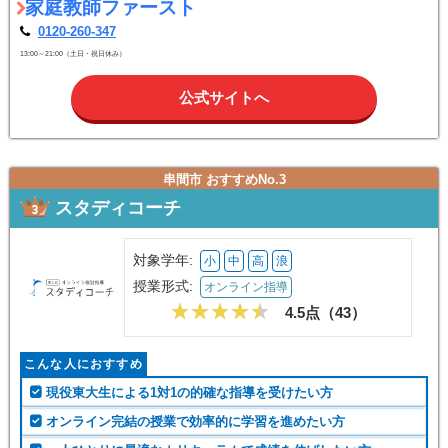
家庭教師ファースト
0120-260-347
13:00～21:00（土日・祝日休み）
公式サイトへ
串間市 おすすめNo.3
スタディコーチ
対象学年:
小
中
高
浪
授業形式:
オンライン指導
4.5点（
43
）
こんな人におすすめ
現役東大生による1対1の的確な指導を受けたい方
オンライン完結の授業で効率的に学習を進めたい方