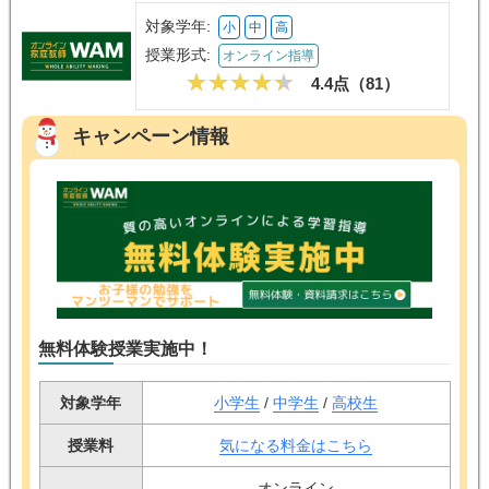
対象学年:
小
中
高
授業形式:
オンライン指導
4.4点（
81
）
キャンペーン情報
無料体験授業実施中！
対象学年
小学生
/
中学生
/
高校生
授業料
気になる料金はこちら
オンライン