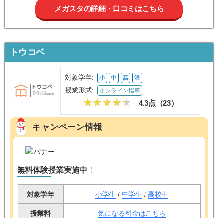
メガスタの詳細・口コミはこちら
トウコベ
対象学年:
小
中
高
浪
授業形式:
オンライン指導
4.3点（
23
）
キャンペーン情報
無料体験授業実施中！
対象学年
小学生
/
中学生
/
高校生
授業料
気になる料金はこちら