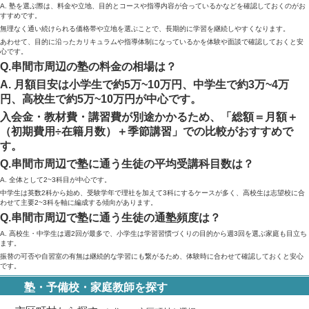
A. 塾を選ぶ際は、料金や立地、目的とコースや指導内容が合っているかなどを確認しておくのがお
すすめです。
無理なく通い続けられる価格帯や立地を選ぶことで、長期的に学習を継続しやすくなります。
あわせて、目的に沿ったカリキュラムや指導体制になっているかを体験や面談で確認しておくと安
心です。
Q.串間市周辺の塾の料金の相場は？
A. 月額目安は小学生で約5万~10万円、中学生で約3万~4万
円、高校生で約5万~10万円が中心です。
入会金・教材費・講習費が別途かかるため、「総額＝月額＋
（初期費用÷在籍月数）＋季節講習」での比較がおすすめで
す。
Q.串間市周辺で塾に通う生徒の平均受講科目数は？
A. 全体として2~3科目が中心です。
中学生は英数2科から始め、受験学年で理社を加えて3科にするケースが多く、高校生は志望校に合
わせて主要2~3科を軸に編成する傾向があります。
Q.串間市周辺で塾に通う生徒の通塾頻度は？
A. 高校生・中学生は週2回が最多で、小学生は学習習慣づくりの目的から週3回を選ぶ家庭も目立ち
ます。
振替の可否や自習室の有無は継続的な学習にも繋がるため、体験時に合わせて確認しておくと安心
です。
塾・予備校・家庭教師を探す