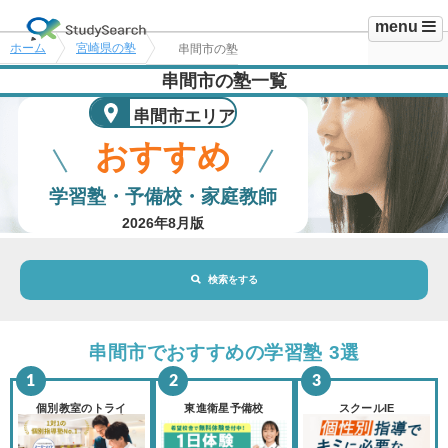
menu
ホーム
宮崎県の塾
串間市の塾
串間市の塾一覧
串間市エリア
おすすめ
学習塾・予備校・家庭教師
2026年8月版
検索をする
地域・駅
串間市エリア
串間市でおすすめの学習塾 3選
路線・駅
選択されていません
変更
個別教室のトライ
東進衛星予備校
スクールIE
市区町村
選択されていません
変更