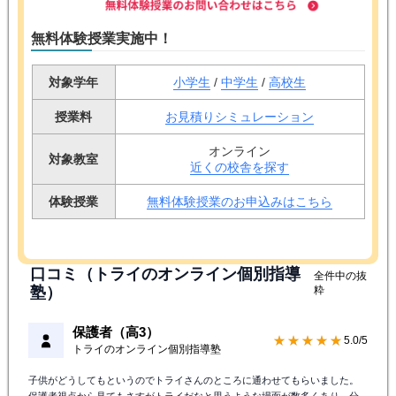
無料体験授業実施中！
対象学年
小学生
/
中学生
/
高校生
授業料
お見積りシミュレーション
オンライン
対象教室
近くの校舎を探す
体験授業
無料体験授業のお申込みはこちら
口コミ（トライのオンライン個別指導
全件中の抜
塾）
粋
保護者（高3）
★★★★★
5.0/5
トライのオンライン個別指導塾
子供がどうしてもというのでトライさんのところに通わせてもらいました。