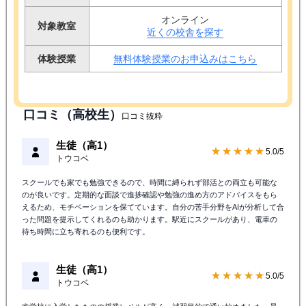
オンライン
対象教室
近くの校舎を探す
体験授業
無料体験授業のお申込みはこちら
口コミ（高校生）
口コミ抜粋
生徒（高1）
★★★★★
5.0/5
トウコベ
スクールでも家でも勉強できるので、時間に縛られず部活との両立も可能な
のが良いです。定期的な面談で進捗確認や勉強の進め方のアドバイスをもら
えるため、モチベーションを保てています。自分の苦手分野をAIが分析して合
った問題を提示してくれるのも助かります。駅近にスクールがあり、電車の
待ち時間に立ち寄れるのも便利です。
生徒（高1）
★★★★★
5.0/5
トウコベ