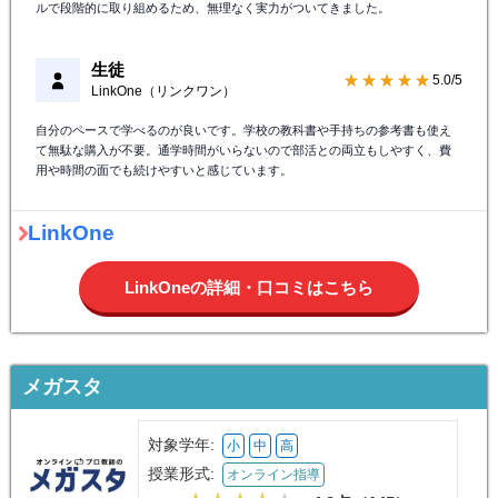
ルで段階的に取り組めるため、無理なく実力がついてきました。
生徒
★★★★★
5.0/5
LinkOne（リンクワン）
自分のペースで学べるのが良いです。学校の教科書や手持ちの参考書も使え
て無駄な購入が不要。通学時間がいらないので部活との両立もしやすく、費
用や時間の面でも続けやすいと感じています。
LinkOne
LinkOneの詳細・口コミはこちら
メガスタ
対象学年:
小
中
高
授業形式:
オンライン指導