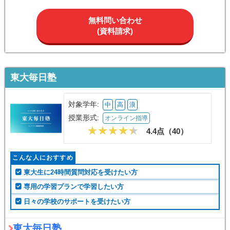
無料問い合わせ
(資料請求)
東大毎日塾
対象学年:
中
高
浪
授業形式:
オンライン指導
4.4点（
40
）
こんな人におすすめ
東大生に24時間質問対応を受けたい方
専用の学習プランで学習したい方
日々の学校のサポートを受けたい方
東大毎日塾