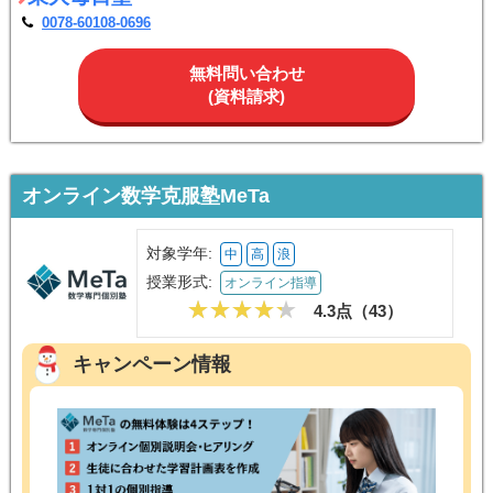
0078-60108-0696
無料問い合わせ
(資料請求)
オンライン数学克服塾MeTa
対象学年:
中
高
浪
授業形式:
オンライン指導
4.3点（
43
）
キャンペーン情報