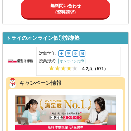
無料問い合わせ
(資料請求)
トライのオンライン個別指導塾
対象学年:
小
中
高
浪
授業形式:
オンライン指導
4.2点（
571
）
キャンペーン情報