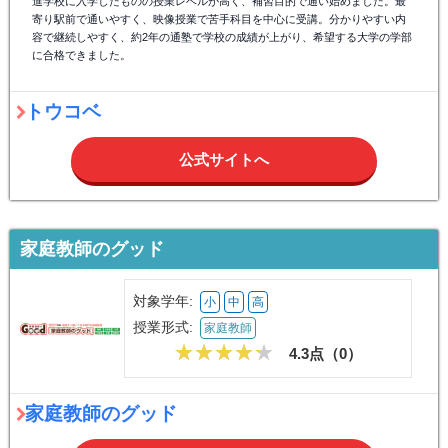
進学校に入学したものの授業レベルが高く、補習目的で通い始めました。最
寄り駅前で通いやすく、映像授業で苦手科目を中心に受講。分かりやすい内
容で継続しやすく、約2年の通塾で学校の成績が上がり、希望する大学の学部
に合格できました。
トウコベ
公式サイトへ
家庭教師のグッド
対象学年:
小
中
高
授業形式:
家庭教師
4.3点（
0
）
家庭教師のグッド