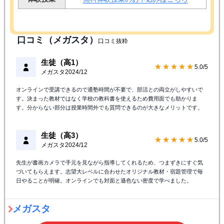
口コミ（メガスタ）
口コミ抜粋
生徒（高1）
★★★★★
5.0/5
メガスタ
2024/12
オンラインで受講できるので通塾時間が不要で、部活との両立がしやすいで
す。決まった教材ではなく学校の教科書を使えるため費用面でも助かりま
す。分からない部分は授業時間外でも質問できるのが大きなメリットです。
生徒（高3）
★★★★★
5.0/5
メガスタ
2024/12
先生が書画カメラで手元を見ながら指導してくれるため、つまずきにすぐ気
づいてもらえます。志望大レベルに合わせたオリジナル教材・宿題管理で毎
日やることが明確。オンラインでも対面と遜色ない密度で学べました。
メガスタ