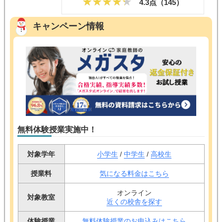
4.3点（
145
）
キャンペーン情報
無料体験授業実施中！
対象学年
小学生
/
中学生
/
高校生
授業料
気になる料金はこちら
オンライン
対象教室
近くの校舎を探す
体験授業
無料体験授業のお申込みはこちら