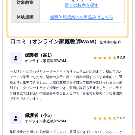
対象教室
近くの校舎を探す
体験授業
無料体験授業のお申込みはこちら
口コミ（オンライン家庭教師WAM）
全件中の抜粋
保護者（高1）
★★★★★
5.0/5
オンライン家庭教師WAM
一人ひとりに合わせたオーダーメイドカリキュラムが組めます。初めてのオ
ンライン学習でしたが、講師の指示に従って自宅学習する方が効率的で、通
塾よりも集中できました。天候に左右されず自宅で授業が受けられる点も便
利です。タブレットだけで授業ができ、面倒な設定も不要でした。オンライ
ン自習室ではお互いの勉強姿を映し合えるので、自宅でも塾のような雰囲気
で学習できています。
保護者（小5）
★★★★★
5.0/5
オンライン家庭教師WAM
集団授業だと周りに気が散ってしまい、質問もできずについていけないこと