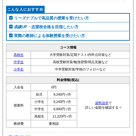
こんな人におすすめ
リーズナブルで高品質の授業を受けたい方
成績UP・志望校合格を目指したい方
実際の教師による体験授業を受けたい方
コース情報
高校生
大学受験対策/定期テスト/内申点対策など
中学生
高校受験対策/勉強習慣/弱点克服など
小学生
中学受験対策/学校のフォローなど
料金情報(税込)
入会金
0円
幼児
9,240円~/月
小学生
9,240円~/月
資料請求
で
授業料
詳しい金額を確認する⇒
中学生
9,900円~/月
高校生
11,220円~/月
教材費
要相談