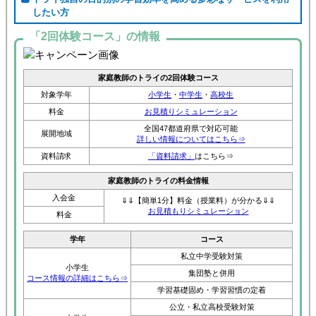
したい方
「2回体験コース」の情報
家庭教師のトライの2回体験コース
対象学年
小学生
・
中学生
・
高校生
料金
お見積りシミュレーション
全国47都道府県で対応可能
展開地域
詳しい情報についてはこちら⇒
資料請求
「資料請求」
はこちら⇒
家庭教師のトライの料金情報
入会金
⇓⇓【簡単1分】料金（授業料）が分かる⇓⇓
お見積もりシミュレーション
料金
学年
コース
私立中学受験対策
小学生
集団塾と併用
コース情報の詳細はこちら⇒
学習基礎固め・学習習慣の定着
公立・私立高校受験対策