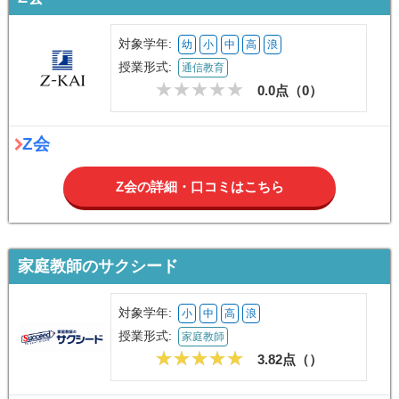
対象学年:
幼
小
中
高
浪
授業形式:
通信教育
0.0点（
0
）
Z会
Z会の詳細・口コミはこちら
家庭教師のサクシード
対象学年:
小
中
高
浪
授業形式:
家庭教師
3.82点（
）