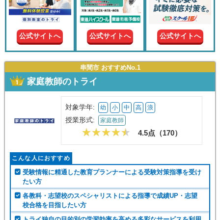
現在の
学年
公式サイトへ
公式サイトへ
公式サイトへ
授業形
式
串間市 おすすめNo.1
家庭教師のトライ
この条件で絞り込む
対象学年:
幼
小
中
高
浪
授業形式:
家庭教師
4.5点（
170
）
こんな人におすすめ
受験情報に精通した教育プランナーによる受験対策指導を受け
たい方
各教科・志望校のスペシャリストによる指導で成績UP・志望
校合格を目指したい方
トライ独自の目的別の学習効率を高める多彩なサービスを利用