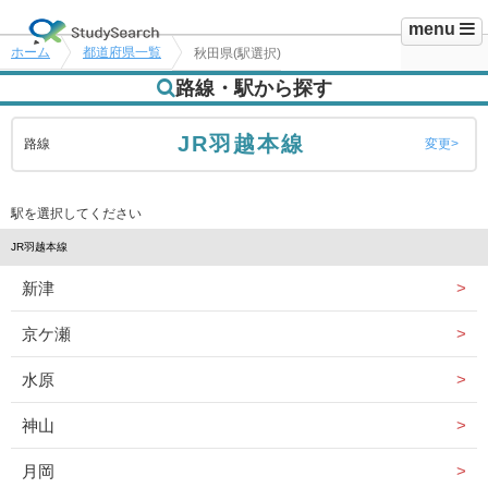
menu
ホーム
都道府県一覧
秋田県(駅選択)
路線・駅から探す
JR羽越本線
路線
変更
駅を選択してください
JR羽越本線
新津
京ケ瀬
水原
神山
月岡