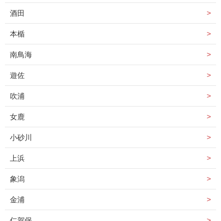
酒田
本楯
南鳥海
遊佐
吹浦
女鹿
小砂川
上浜
象潟
金浦
仁賀保