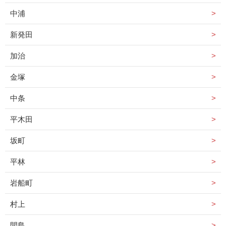
中浦
新発田
加治
金塚
中条
平木田
坂町
平林
岩船町
村上
間島