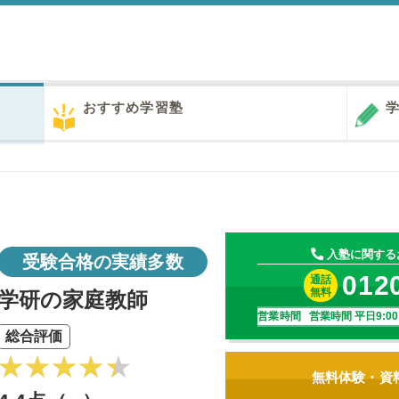
おすすめ学習塾
学
入塾に関する
受験合格の実績多数
012
通話
無料
学研の家庭教師
営業時間 営業時間 平日9:00～2
総合評価
無料体験・資