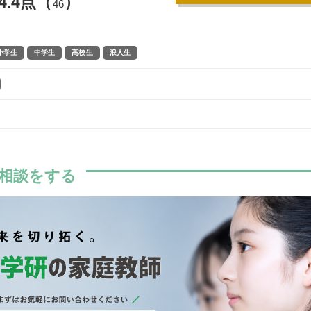
4.4点（
）
46
小学生
中学生
高校生
浪人生
相談をする