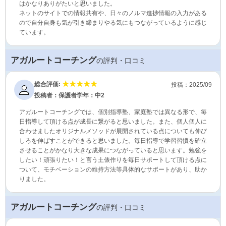
はかなりありがたいと思いました。
ネットのサイトでの情報共有や、日々のノルマ進捗情報の入力がある
ので自分自身も気が引き締まりやる気にもつながっているように感じ
ています。
アガルートコーチング
の評判・口コミ
総合評価:
投稿：2025/09
投稿者：保護者
学年：中2
アガルートコーチングでは、個別指導塾、家庭塾では異なる形で、毎
日指導して頂ける点が成長に繋がると思いました。また、個人個人に
合わせましたオリジナルメソッドが展開されている点についても伸び
しろを伸ばすことができると思いました。毎日指導で学習習慣を確立
させることがかなり大きな成果につながっていると思います。勉強を
したい！頑張りたい！と言う土俵作りを毎日サポートして頂ける点に
ついて、モチベーションの維持方法等具体的なサポートがあり、助か
りました。
アガルートコーチング
の評判・口コミ