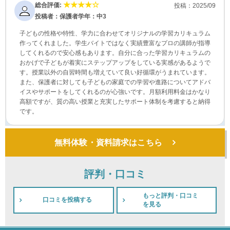
総合評価:
投稿：2025/09
投稿者：保護者
学年：中3
子どもの性格や特性、学力に合わせてオリジナルの学習カリキュラム
作ってくれました。学生バイトではなく実績豊富なプロの講師が指導
してくれるので安心感もあります。自分に合った学習カリキュラムの
おかげで子どもが着実にステップアップをしている実感があるようで
す。授業以外の自習時間も増えていて良い好循環がうまれています。
また、保護者に対しても子どもの家庭での学習や進路についてアドバ
イスやサポートをしてくれるのが心強いです。月額利用料金はかなり
高額ですが、質の高い授業と充実したサポート体制を考慮すると納得
です。
無料体験・資料請求はこちら
評判・口コミ
もっと評判・口コミ
口コミを投稿する
を見る