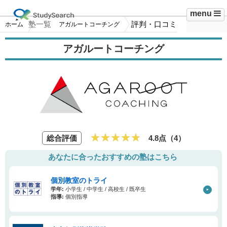
menu
塾一覧
評判・口コミ
ホーム
アガルートコーチング
アガルートコーチング
総合評価
4.8点（
4
）
あなたに合ったおすすめの塾はこちら
個別教室のトライ
学年:
小学生 / 中学生 / 高校生 / 既卒生
指導:
個別指導