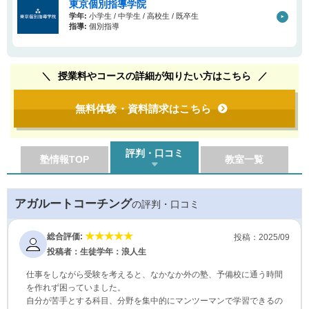
東京個別指導学院
学年:
小学生 / 中学生 / 高校生 / 既卒生
指導:
個別指導
授業料やコースの詳細が知りたい方はこちら
無料体験・資料請求はこちら
評判・口コミ
塾情報TOP
教室一覧
アガルートコーチング
の評判・口コミ
総合評価:
投稿：2025/09
投稿者：生徒
学年：浪人生
仕事をしながら受験を考えると、なかなか外の塾、予備校に通う時間
を作れず困っていました。
自分が苦手とする科目、分野を集中的にマンツーマンで学習できるの