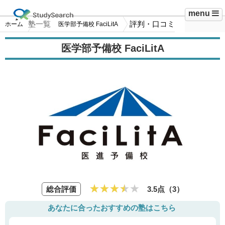
menu
塾一覧
評判・口コミ
ホーム
医学部予備校 FaciLitA
医学部予備校 FaciLitA
総合評価
3.5点（
3
）
あなたに合ったおすすめの塾はこちら