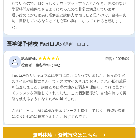
れているので、自分らしくアウトプットすることができ、無駄のない
学習時間が確保できるようになったので非常に満足しています。
通い始めてから確実に理解度と読解力が増したと思うので、合格を真
剣に目指しているならとても心強い存在になってくれると感じまし
た。
医学部予備校 FaciLitA
の評判・口コミ
総合評価:
投稿：2025/09
投稿者：生徒
学年：中2
FaciLitAのカリキュラムは本当に自分に合っていました。個々の学習
スタイルや目標に合わせてカスタマイズされており、これが私の成長
を促進しました。講師たちは私の強みと弱点を理解し、それに基づい
てレッスンを調整してくれました。この個別指導が、自信を持って英
語を使えるようになるための鍵でした。
さらに、FaciLitAは多様な学習リソースを提供しており、自習や課題
に取り組むのに役立ちました。おすすめです。
無料体験・資料請求はこちら