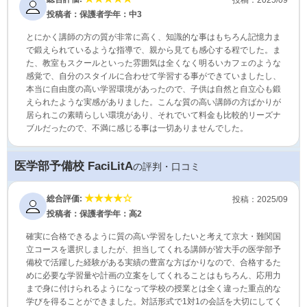
投稿者：保護者
学年：中3
とにかく講師の方の質が非常に高く、知識的な事はもちろん記憶力ま
で鍛えられているような指導で、親から見ても感心する程でした。ま
た、教室もスクールといった雰囲気は全くなく明るいカフェのような
感覚で、自分のスタイルに合わせて学習する事ができていましたし、
本当に自由度の高い学習環境があったので、子供は自然と自立心も鍛
えられたような実感がありました。こんな質の高い講師の方ばかりが
居られこの素晴らしい環境があり、それでいて料金も比較的リーズナ
ブルだったので、不満に感じる事は一切ありませんでした。
医学部予備校 FaciLitA
の評判・口コミ
総合評価:
投稿：2025/09
投稿者：保護者
学年：高2
確実に合格できるように質の高い学習をしたいと考えて京大・難関国
立コースを選択しましたが、担当してくれる講師が皆大手の医学部予
備校で活躍した経験がある実績の豊富な方ばかりなので、合格するた
めに必要な学習量や計画の立案をしてくれることはもちろん、応用力
まで身に付けられるようになって学校の授業とは全く違った重点的な
学びを得ることができました。対話形式で1対1の会話を大切にしてく