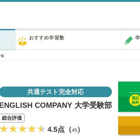
おすすめ学習塾
学
一覧
共通テスト完全対応
通話
無料
ENGLISH COMPANY 大学受験部
総合評価
4.5点（
）
49