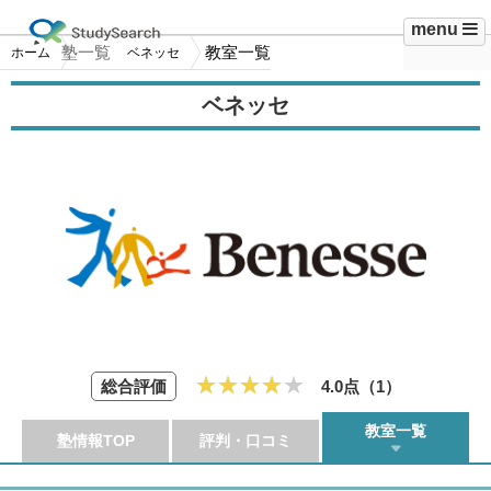
menu
塾一覧
教室一覧
ホーム
ベネッセ
ベネッセ
総合評価
4.0点（
1
）
教室一覧
塾情報TOP
評判・口コミ