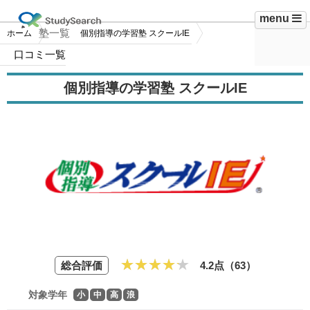
menu
塾一覧
ホーム
個別指導の学習塾 スクールIE
口コミ一覧
個別指導の学習塾 スクールIE
総合評価
4.2点（
63
）
対象学年
小
中
高
浪