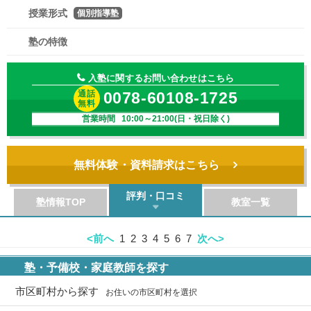
授業形式
個別指導塾
塾の特徴
入塾に関するお問い合わせはこちら
通話
0078-60108-1725
無料
営業時間 10:00～21:00(日・祝日除く)
無料体験・資料請求はこちら
評判・口コミ
塾情報TOP
教室一覧
<前へ
1
2
3
4
5
6
7
次へ>
塾・予備校・家庭教師を探す
市区町村から探す
お住いの市区町村を選択