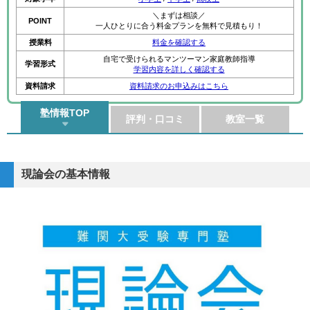
＼まずは相談／
POINT
一人ひとりに合う料金プランを無料で見積もり！
授業料
料金を確認する
自宅で受けられるマンツーマン家庭教師指導
学習形式
学習内容を詳しく確認する
資料請求
資料請求のお申込みはこちら
塾情報TOP
評判・口コミ
教室一覧
現論会の基本情報