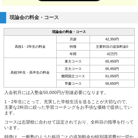
現論会の料金・コース
現論会の料金・コース
月謝
42,350円
高校1・2年生の料金
特徴
主要科目の追加料金0
年間
42万円
東大コース
65,450円
京大コース
65,450円
高校3年生・高卒生の料金
難関国立コース
61,050円
早慶コース
56,650円
入会初月には入塾金50,000円が別途必要になります。
1・2年生にとって、充実した学校生活を送ることが大切なので、
主要な2科目に絞った学習コーチングをお手頃な価格で提供してい
ます。
コースは志望校に合わせて設定されており、全科目の指導を行って
います。
特徴は、一般塾のような科目ごとの追加料金や特別講習費が一切か