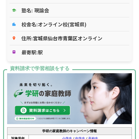
塾名: 現論会
school
校舎名:オンライン校(宮城県)
location_city
住所:
宮城県
仙台市青葉区
オンライン
place
最寄駅:駅
train
資料請求で学習相談をする
学研の家庭教師のキャンペーン情報
対象学年
小学生
/
中学生
/
高校生