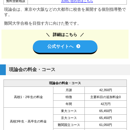
無料受験相談
お問い合わせはこちら
現論会は、東京や大阪などの大都市に校舎を展開する個別指導塾で
す。
難関大学合格を目指す方に向けた塾です。
詳細はこちら
公式サイトへ
現論会の料金・コース
現論会の料金・コース
月謝
42,350円
高校1・2年生の料金
特徴
主要科目の追加料金0
年間
42万円
東大コース
65,450円
京大コース
65,450円
高校3年生・高卒生の料金
難関国立コース
61,050円