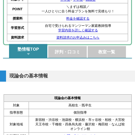
＼まずは相談／
POINT
一人ひとりに合う料金プランを無料で見積もり！
授業料
料金を確認する
自宅で受けられるマンツーマン家庭教師指導
学習形式
学習内容を詳しく確認する
資料請求
資料請求のお申込みはこちら
塾情報TOP
評判・口コミ
教室一覧
現論会の基本情報
現論会の基本情報
対象
高校生・既卒生
指導形態
個別指導
新宿校・渋谷校・池袋校・横浜校・市ヶ谷校・柏校・大宮校
対象地域
天王寺校・千種校・四条烏丸校・藤沢校・梅田校・なんば校
オンライン校