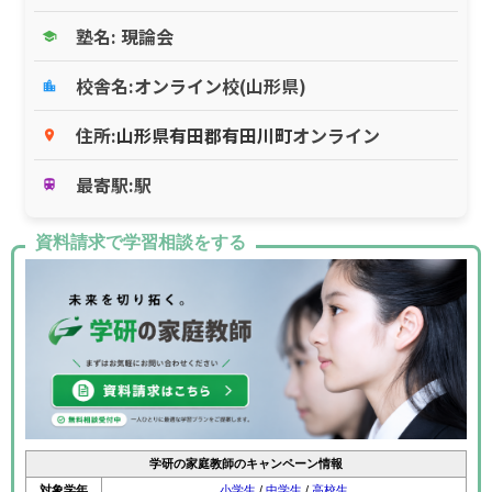
塾名: 現論会
school
校舎名:オンライン校(山形県)
location_city
住所:
山形県
有田郡有田川町
オンライン
place
最寄駅:駅
train
資料請求で学習相談をする
学研の家庭教師のキャンペーン情報
対象学年
小学生
/
中学生
/
高校生