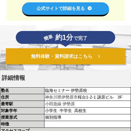
公式サイトで詳細を見る
約1分
簡単
で完了
無料体験・資料請求はこちら
詳細情報
塾名
臨海セミナー 伊勢原校
住所
神奈川県
伊勢原市
桜台1-2-1 譲原ビル 3F
最寄駅
小田急線
伊勢原
対象学年
小学生 中学生 高校生
授業形式
個別指導
特徴
アクセスマップ