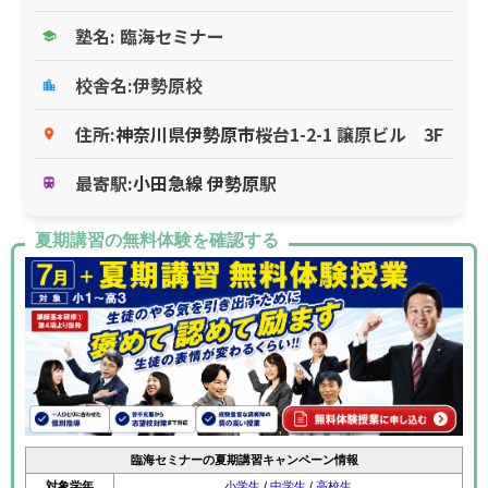
塾名: 臨海セミナー
school
校舎名:伊勢原校
location_city
住所:
神奈川県
伊勢原市
桜台1-2-1 譲原ビル 3F
place
最寄駅:
小田急線
伊勢原
駅
train
夏期講習の無料体験を確認する
臨海セミナーの夏期講習キャンペーン情報
対象学年
小学生
/
中学生
/
高校生