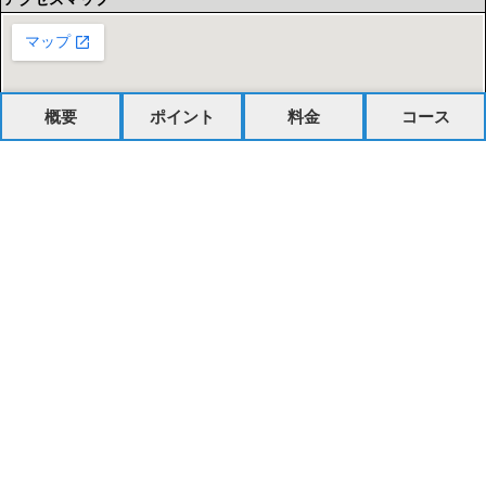
概要
ポイント
料金
コース
塾・予備校・家庭教師を探す
市区町村から探す
お住いの市区町村を選択
路線・駅から探す
最寄り駅を選択
掲載をご検討の予備校・塾の方へ
会社概要
個人情報の取り扱いについて
利用規約