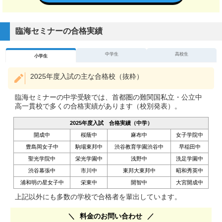
臨海セミナーの合格実績
中学生
高校生
小学生
2025年度入試の主な合格校（抜粋）
臨海セミナーの中学受験では、首都圏の難関国私立・公立中
高一貫校で多くの合格実績があります（校別発表）。
2025年度入試 合格実績（中学）
開成中
桜蔭中
麻布中
女子学院中
豊島岡女子中
駒場東邦中
渋谷教育学園渋谷中
早稲田中
聖光学院中
栄光学園中
浅野中
洗足学園中
渋谷幕張中
市川中
東邦大東邦中
昭和秀英中
浦和明の星女子中
栄東中
開智中
大宮開成中
上記以外にも多数の学校で合格者を輩出しています。
料金のお問い合わせ