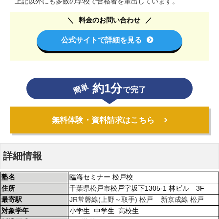
上記以外にも多数の学校で合格者を輩出しています。
料金のお問い合わせ
公式サイトで詳細を見る
約1分
簡単
で完了
無料体験・資料請求はこちら
詳細情報
塾名
臨海セミナー 松戸校
住所
千葉県
松戸市
松戸字坂下1305-1 林ビル 3F
最寄駅
JR常磐線(上野～取手)
松戸
新京成線
松戸
対象学年
小学生 中学生 高校生