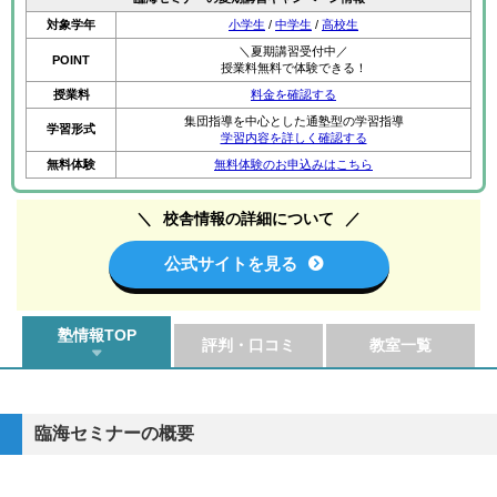
対象学年
小学生
/
中学生
/
高校生
＼夏期講習受付中／
POINT
授業料無料で体験できる！
授業料
料金を確認する
集団指導を中心とした通塾型の学習指導
学習形式
学習内容を詳しく確認する
無料体験
無料体験のお申込みはこちら
校舎情報の詳細について
公式サイトを見る
塾情報TOP
評判・口コミ
教室一覧
臨海セミナーの概要