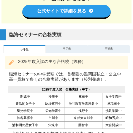
公式サイトで詳細を見る
臨海セミナーの合格実績
中学生
高校生
小学生
2025年度入試の主な合格校（抜粋）
臨海セミナーの中学受験では、首都圏の難関国私立・公立中
高一貫校で多くの合格実績があります（校別発表）。
2025年度入試 合格実績（中学）
開成中
桜蔭中
麻布中
女子学院中
豊島岡女子中
駒場東邦中
渋谷教育学園渋谷中
早稲田中
聖光学院中
栄光学園中
浅野中
洗足学園中
渋谷幕張中
市川中
東邦大東邦中
昭和秀英中
浦和明の星女子中
栄東中
開智中
大宮開成中