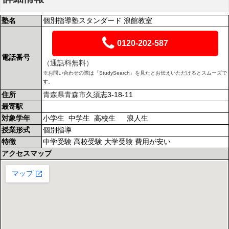
塾名
個別指導塾スタンダード 浪館教室
0120-202-587
電話番号
（通話料無料）
※お問い合わせの際は「StudySearch」を見たとお伝えいただけるとスムーズで
す。
住所
青森県
青森市
久須志3-18-11
最寄駅
対象学年
小学生 中学生 高校生 浪人生
授業形式
個別指導
特徴
中学受験 高校受験 大学受験 費用が安い
アクセスマップ