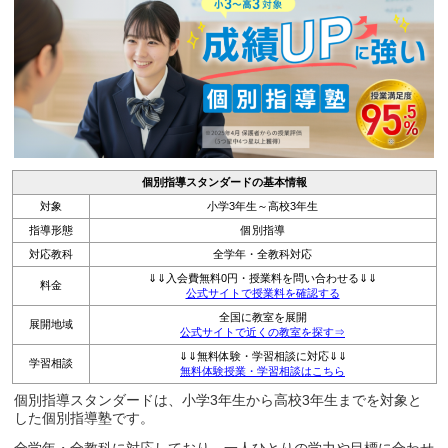
個別指導スタンダードの基本情報
対象
小学3年生～高校3年生
指導形態
個別指導
対応教科
全学年・全教科対応
⇓⇓入会費無料0円・授業料を問い合わせる⇓⇓
料金
公式サイトで授業料を確認する
全国に教室を展開
展開地域
公式サイトで近くの教室を探す⇒
⇓⇓無料体験・学習相談に対応⇓⇓
学習相談
無料体験授業・学習相談はこちら
個別指導スタンダードは、小学3年生から高校3年生までを対象と
した個別指導塾です。