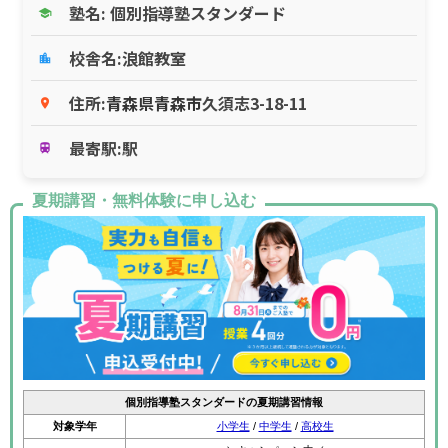
塾名: 個別指導塾スタンダード
school
校舎名:浪館教室
location_city
住所:
青森県
青森市
久須志3-18-11
place
最寄駅:駅
train
夏期講習・無料体験に申し込む
個別指導塾スタンダードの夏期講習情報
対象学年
小学生
/
中学生
/
高校生