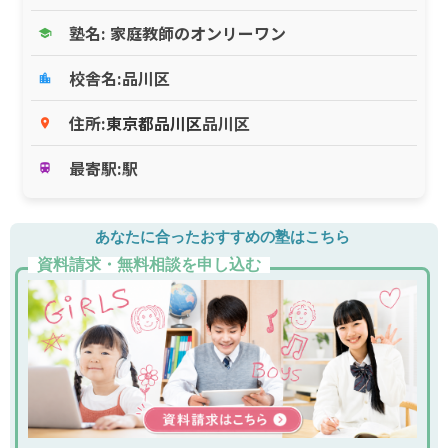
塾名: 家庭教師のオンリーワン
school
校舎名:品川区
location_city
住所:
東京都
品川区
品川区
place
最寄駅:駅
train
あなたに合ったおすすめの塾はこちら
資料請求・無料相談を申し込む