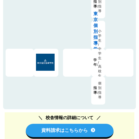
指
別
卒
導:
指
生
導
東
京
個
別
小
学
指
生
導
/
学
中
学
院
生
学
/
年:
高
校
生
/
個
既
指
別
卒
導:
指
生
導
校舎情報の詳細について
資料請求はこちらから