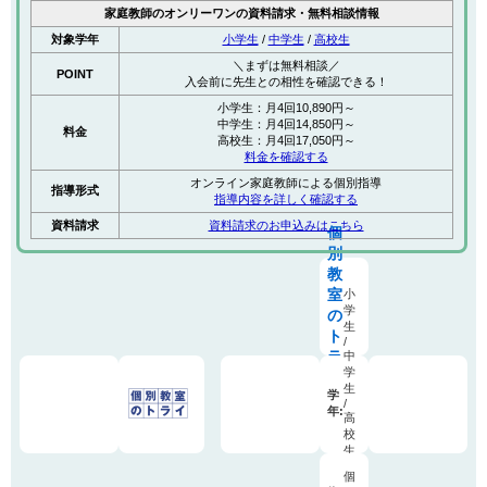
家庭教師のオンリーワンの資料請求・無料相談情報
対象学年
小学生
/
中学生
/
高校生
＼まずは無料相談／
POINT
入会前に先生との相性を確認できる！
小学生：月4回10,890円～
中学生：月4回14,850円～
料金
高校生：月4回17,050円～
料金を確認する
オンライン家庭教師による個別指導
指導形式
指導内容を詳しく確認する
資料請求
資料請求のお申込みはこちら
個
別
教
室
小
学
の
生
ト
/
ラ
中
学
イ
生
学
/
年:
高
校
生
/
個
既