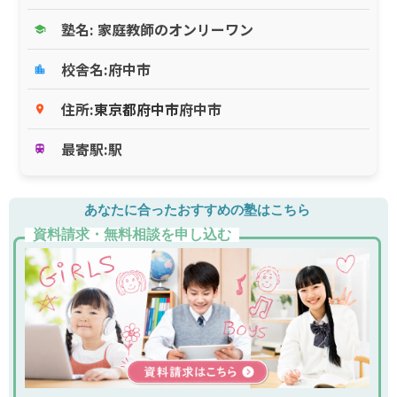
塾名: 家庭教師のオンリーワン
school
校舎名:府中市
location_city
住所:
東京都
府中市
府中市
place
最寄駅:駅
train
あなたに合ったおすすめの塾はこちら
資料請求・無料相談を申し込む