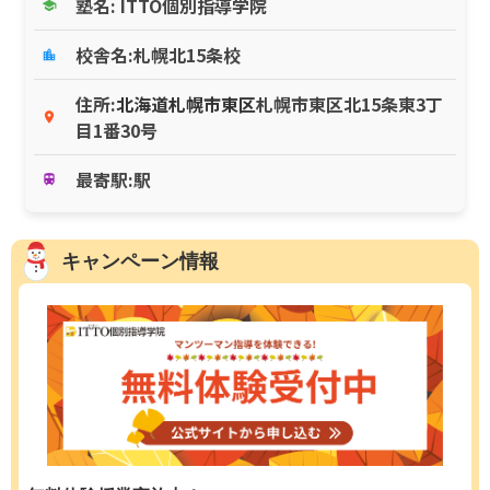
塾名: ITTO個別指導学院
school
校舎名:札幌北15条校
location_city
住所:
北海道
札幌市東区
札幌市東区北15条東3丁
place
目1番30号
最寄駅:駅
train
キャンペーン情報