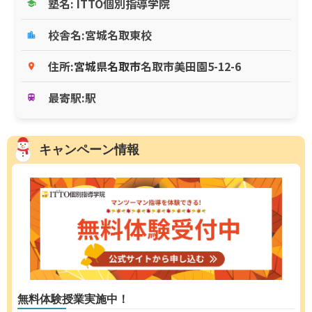
塾名: ITTO個別指導学院
school
校舎名:宮城名取東校
location_city
住所:
宮城県
名取市
名取市美田園5-12-6
place
最寄駅:駅
train
キャンペーン情報
無料体験授業実施中！