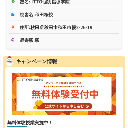
塾名: ITTO個別指導学院
school
校舎名:秋田桜校
location_city
住所:
秋田県
秋田市
秋田市桜2-26-19
place
最寄駅:駅
train
キャンペーン情報
無料体験授業実施中！