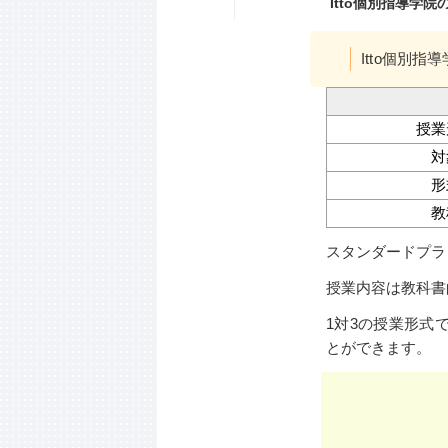
Itto個別指導学
Itto個別
授業
対
形
教
スタンダードプラ
授業内容は教科書
1対3の授業形式
とができます。