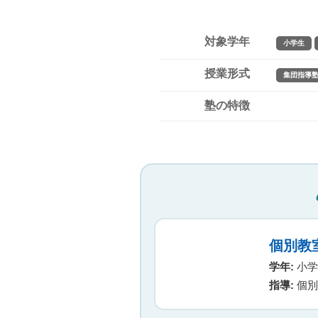
対象学年
小学生
授業形式
集団指導
塾の特徴
個別教
学年:
小学生
指導:
個別