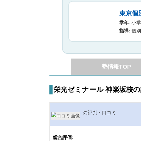
東京個
学年:
小学生
指導:
個別
塾情報TOP
栄光ゼミナール 神楽坂校
の評判・口コミ
総合評価: