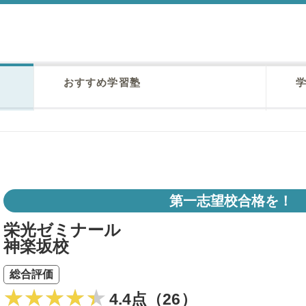
おすすめ学習塾
学
第一志望校合格を！
栄光ゼミナール
神楽坂校
総合評価
4.4点（26）