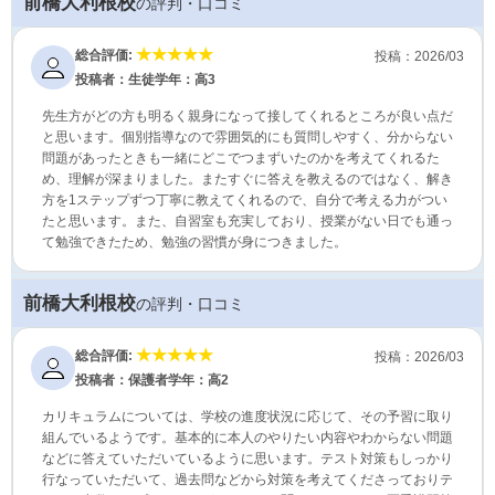
前橋大利根校
の評判・口コミ
総合評価:
投稿：2026/03
投稿者：生徒
学年：高3
先生方がどの方も明るく親身になって接してくれるところが良い点だ
と思います。個別指導なので雰囲気的にも質問しやすく、分からない
問題があったときも一緒にどこでつまずいたのかを考えてくれるた
め、理解が深まりました。またすぐに答えを教えるのではなく、解き
方を1ステップずつ丁寧に教えてくれるので、自分で考える力がつい
たと思います。また、自習室も充実しており、授業がない日でも通っ
て勉強できたため、勉強の習慣が身につきました。
前橋大利根校
の評判・口コミ
総合評価:
投稿：2026/03
投稿者：保護者
学年：高2
カリキュラムについては、学校の進度状況に応じて、その予習に取り
組んでいるようです。基本的に本人のやりたい内容やわからない問題
などに答えていただいているように思います。テスト対策もしっかり
行なっていただいて、過去問などから対策を考えてくださっておりテ