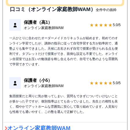
口コミ（オンライン家庭教師WAM）
全件中の抜粋
保護者（高1）
★★★★★
5.0/5
オンライン家庭教師WAM
一人ひとりに合わせたオーダーメイドカリキュラムが組めます。初めてのオ
ンライン学習でしたが、講師の指示に従って自宅学習する方が効率的で、通
塾よりも集中できました。天候に左右されず自宅で授業が受けられる点も便
利です。タブレットだけで授業ができ、面倒な設定も不要でした。オンライ
ン自習室ではお互いの勉強姿を映し合えるので、自宅でも塾のような雰囲気
で学習できています。
保護者（小5）
★★★★★
5.0/5
オンライン家庭教師WAM
集団授業だと周りに気が散ってしまい、質問もできずについていけないこと
が多かった子ですが、個別指導はとても合っていました。先生との相性も良
く、穏やかでアットホームな雰囲気に安心して取り組めています。人見知り
な性格でも通いやすく、この塾を選んで正解でした。
オンライン家庭教師WAM