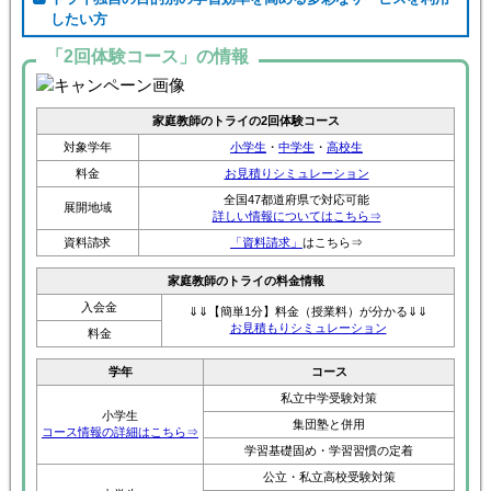
したい方
「2回体験コース」の情報
家庭教師のトライの2回体験コース
対象学年
小学生
・
中学生
・
高校生
料金
お見積りシミュレーション
全国47都道府県で対応可能
展開地域
詳しい情報についてはこちら⇒
資料請求
「資料請求」
はこちら⇒
家庭教師のトライの料金情報
入会金
⇓⇓【簡単1分】料金（授業料）が分かる⇓⇓
お見積もりシミュレーション
料金
学年
コース
私立中学受験対策
小学生
集団塾と併用
コース情報の詳細はこちら⇒
学習基礎固め・学習習慣の定着
公立・私立高校受験対策