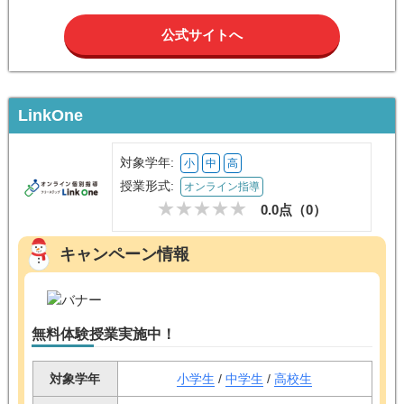
公式サイトへ
LinkOne
対象学年:
小
中
高
授業形式:
オンライン指導
0.0点（
0
）
キャンペーン情報
無料体験授業実施中！
対象学年
小学生
/
中学生
/
高校生