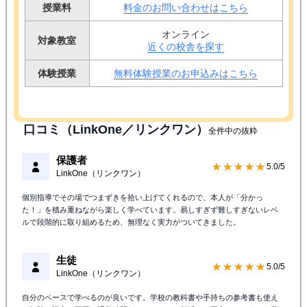
授業料
料金のお問い合わせはこちら
オンライン
対象教室
近くの校舎を探す
体験授業
無料体験授業のお申込みはこちら
口コミ（LinkOne／リンクワン）
全件中の抜粋
保護者
★★★★★
5.0/5
LinkOne（リンクワン）
個別指導でその場でつまずきを拾い上げてくれるので、本人が「分かっ
た！」を積み重ねながら楽しく学べています。易しすぎず難しすぎないレベ
ルで段階的に取り組めるため、無理なく実力がついてきました。
生徒
★★★★★
5.0/5
LinkOne（リンクワン）
自分のペースで学べるのが良いです。学校の教科書や手持ちの参考書も使え