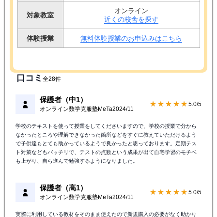
オンライン
対象教室
近くの校舎を探す
体験授業
無料体験授業のお申込みはこちら
口コミ
全28件
保護者（中1）
★★★★★
5.0/5
オンライン数学克服塾MeTa
2024/11
学校のテキストを使って授業をしてくださいますので、学校の授業で分から
なかったところや理解できなかった箇所などをすぐに教えていただけるよう
で子供達もとても助かっているようで良かったと思っております。定期テス
ト対策などもバッチリで、テストの点数という成果が出て自宅学習のモチベ
も上がり、自ら進んで勉強するようになりました。
保護者（高1）
★★★★★
5.0/5
オンライン数学克服塾MeTa
2024/11
実際に利用している教材をそのまま使えたので新規購入の必要がなく助かり