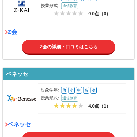
授業形式:
通信教育
0.0点（
0
）
Z会
Z会の詳細・口コミはこちら
ベネッセ
対象学年:
幼
小
中
高
浪
授業形式:
通信教育
4.0点（
1
）
ベネッセ