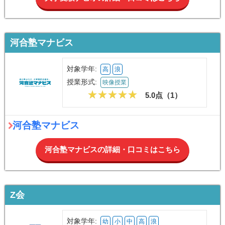
河合塾マナビス
対象学年:
高
浪
授業形式:
映像授業
5.0点（
1
）
河合塾マナビス
河合塾マナビスの詳細・口コミはこちら
Z会
対象学年:
幼
小
中
高
浪