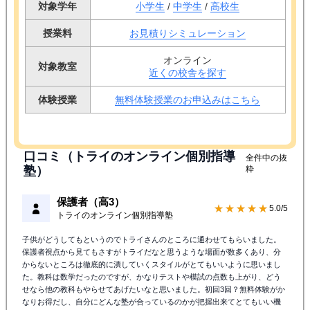
対象学年
小学生
/
中学生
/
高校生
授業料
お見積りシミュレーション
オンライン
対象教室
近くの校舎を探す
体験授業
無料体験授業のお申込みはこちら
口コミ（トライのオンライン個別指導
全件中の抜
塾）
粋
保護者（高3）
★★★★★
5.0/5
トライのオンライン個別指導塾
子供がどうしてもというのでトライさんのところに通わせてもらいました。
保護者視点から見てもさすがトライだなと思うような場面が数多くあり、分
からないところは徹底的に潰していくスタイルがとてもいいように思いまし
た。教科は数学だったのですが、かなりテストや模試の点数も上がり、どう
せなら他の教科もやらせてあげたいなと思いました。初回3回？無料体験がか
なりお得だし、自分にどんな塾が合っているのかが把握出来てとてもいい機