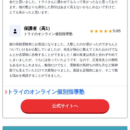
会だと思いました。トライさんに通わせてもらって良かったなと思っており
ます。他の塾よりも突出した部分はあまり見えないかもしれないですけど、
とても良かったと思います。
保護者（高1）
★★★★★
5.0/5
トライのオンライン個別指導塾
娘の高校受験前にお世話になりました。入塾したのが遅かったのできちんと
ついていけるか心配していましたが、先生が熱心に教えてくれたおかげでな
んとか志望校に合格することができました！娘の友達は先生と合わずやめて
しまいましたが、うちには合っていたようです。なので、正直先生との相性
もあるかもしれません…勉強だけでなく、受験前の気持ちの持ち方など精神
面でも支えていただけて大変助かりました。面談も定期的にあり、そこで親
も悩みを相談することができました。
トライのオンライン個別指導塾
公式サイトへ