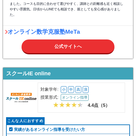
ました。コースも目的に合わせて選びやすく、講師との距離感も近く相談し
やすい雰囲気。日頃からLINEでも相談でき、親としても安心感がありまし
た。
オンライン数学克服塾MeTa
公式サイトへ
スクールIE online
対象学年:
小
中
高
浪
授業形式:
オンライン指導
4.4点（
5
）
こんな人におすすめ
実績があるオンライン指導を受けたい方