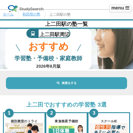
menu
ホーム
秋田県の塾
上二田駅の塾
上二田駅の塾一覧
上二田駅周辺
おすすめ
学習塾・予備校・家庭教師
2026年8月版
検索をする
地域・駅
上二田駅
上二田でおすすめの学習塾 3選
路線・駅
選択されていません
変更
個別教室のトライ
東進衛星予備校
スクールIE
市区町村
選択されていません
変更