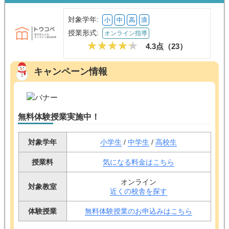
対象学年:
小
中
高
浪
授業形式:
オンライン指導
4.3点（
23
）
キャンペーン情報
無料体験授業実施中！
対象学年
小学生
/
中学生
/
高校生
授業料
気になる料金はこちら
オンライン
対象教室
近くの校舎を探す
体験授業
無料体験授業のお申込みはこちら