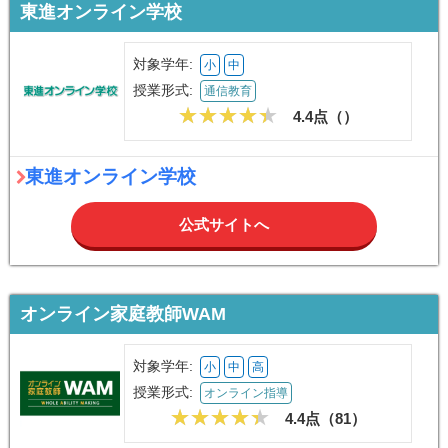
東進オンライン学校
対象学年:
小
中
授業形式:
通信教育
4.4点（
）
東進オンライン学校
公式サイトへ
オンライン家庭教師WAM
対象学年:
小
中
高
授業形式:
オンライン指導
4.4点（
81
）