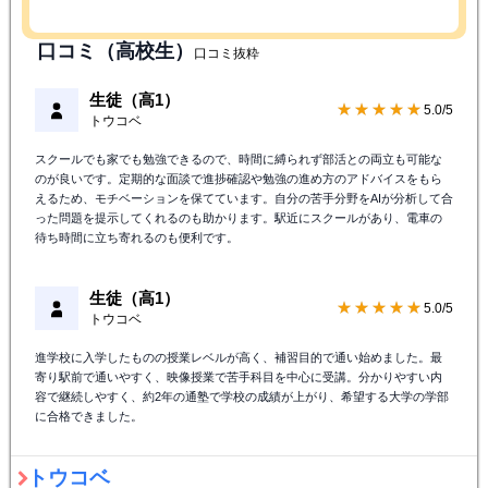
口コミ（高校生）
口コミ抜粋
生徒（高1）
★★★★★
5.0/5
トウコベ
スクールでも家でも勉強できるので、時間に縛られず部活との両立も可能な
のが良いです。定期的な面談で進捗確認や勉強の進め方のアドバイスをもら
えるため、モチベーションを保てています。自分の苦手分野をAIが分析して合
った問題を提示してくれるのも助かります。駅近にスクールがあり、電車の
待ち時間に立ち寄れるのも便利です。
生徒（高1）
★★★★★
5.0/5
トウコベ
進学校に入学したものの授業レベルが高く、補習目的で通い始めました。最
寄り駅前で通いやすく、映像授業で苦手科目を中心に受講。分かりやすい内
容で継続しやすく、約2年の通塾で学校の成績が上がり、希望する大学の学部
に合格できました。
トウコベ