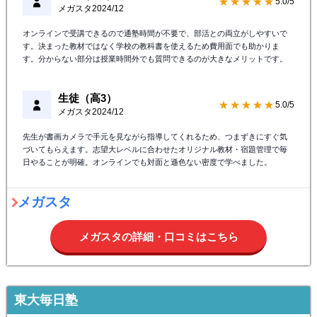
★★★★★
5.0/5
メガスタ
2024/12
オンラインで受講できるので通塾時間が不要で、部活との両立がしやすいで
す。決まった教材ではなく学校の教科書を使えるため費用面でも助かりま
す。分からない部分は授業時間外でも質問できるのが大きなメリットです。
生徒（高3）
★★★★★
5.0/5
メガスタ
2024/12
先生が書画カメラで手元を見ながら指導してくれるため、つまずきにすぐ気
づいてもらえます。志望大レベルに合わせたオリジナル教材・宿題管理で毎
日やることが明確。オンラインでも対面と遜色ない密度で学べました。
メガスタ
メガスタの詳細・口コミはこちら
東大毎日塾