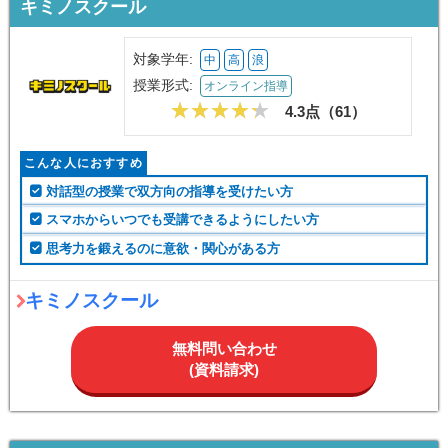
キミノスクール
対象学年:
中
高
浪
授業形式:
オンライン指導
4.3点（
61
）
こんな人におすすめ
対話型の授業で双方向の指導を受けたい方
スマホからいつでも受講できるようにしたい方
思考力を鍛えるのに意欲・関心がある方
キミノスクール
無料問い合わせ
(資料請求)