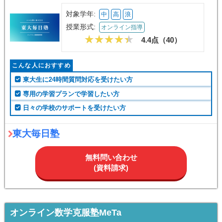
対象学年:
中
高
浪
授業形式:
オンライン指導
4.4点（
40
）
こんな人におすすめ
東大生に24時間質問対応を受けたい方
専用の学習プランで学習したい方
日々の学校のサポートを受けたい方
東大毎日塾
無料問い合わせ
(資料請求)
オンライン数学克服塾MeTa