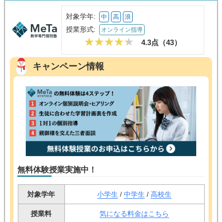
対象学年:
中
高
浪
授業形式:
オンライン指導
4.3点（
43
）
キャンペーン情報
無料体験授業実施中！
対象学年
小学生
/
中学生
/
高校生
授業料
気になる料金はこちら