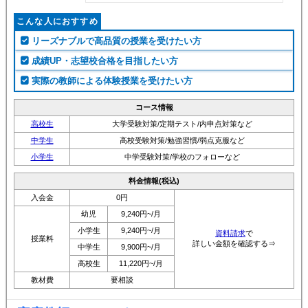
こんな人におすすめ
リーズナブルで高品質の授業を受けたい方
成績UP・志望校合格を目指したい方
実際の教師による体験授業を受けたい方
コース情報
高校生
大学受験対策/定期テスト/内申点対策など
中学生
高校受験対策/勉強習慣/弱点克服など
小学生
中学受験対策/学校のフォローなど
料金情報(税込)
入会金
0円
幼児
9,240円~/月
小学生
9,240円~/月
資料請求
で
授業料
詳しい金額を確認する⇒
中学生
9,900円~/月
高校生
11,220円~/月
教材費
要相談