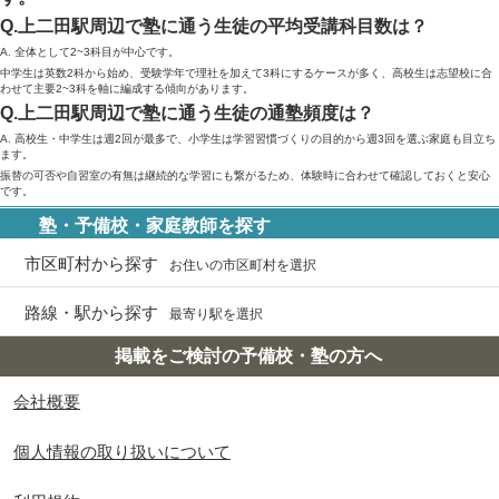
Q.上二田駅周辺で塾に通う生徒の平均受講科目数は？
A. 全体として2~3科目が中心です。
中学生は英数2科から始め、受験学年で理社を加えて3科にするケースが多く、高校生は志望校に合
わせて主要2~3科を軸に編成する傾向があります。
Q.上二田駅周辺で塾に通う生徒の通塾頻度は？
A. 高校生・中学生は週2回が最多で、小学生は学習習慣づくりの目的から週3回を選ぶ家庭も目立ち
ます。
振替の可否や自習室の有無は継続的な学習にも繋がるため、体験時に合わせて確認しておくと安心
です。
塾・予備校・家庭教師を探す
市区町村から探す
お住いの市区町村を選択
路線・駅から探す
最寄り駅を選択
掲載をご検討の予備校・塾の方へ
会社概要
個人情報の取り扱いについて