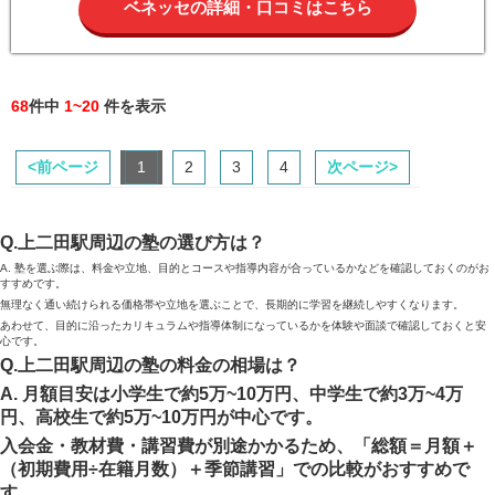
ベネッセの詳細・口コミはこちら
68
件中
1~20
件を表示
<前ページ
1
2
3
4
次ページ>
Q.上二田駅周辺の塾の選び方は？
A. 塾を選ぶ際は、料金や立地、目的とコースや指導内容が合っているかなどを確認しておくのがお
すすめです。
無理なく通い続けられる価格帯や立地を選ぶことで、長期的に学習を継続しやすくなります。
あわせて、目的に沿ったカリキュラムや指導体制になっているかを体験や面談で確認しておくと安
心です。
Q.上二田駅周辺の塾の料金の相場は？
A. 月額目安は小学生で約5万~10万円、中学生で約3万~4万
円、高校生で約5万~10万円が中心です。
入会金・教材費・講習費が別途かかるため、「総額＝月額＋
（初期費用÷在籍月数）＋季節講習」での比較がおすすめで
す。