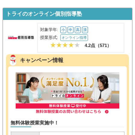
トライのオンライン個別指導塾
対象学年:
小
中
高
浪
授業形式:
オンライン指導
4.2点（
571
）
キャンペーン情報
無料体験授業実施中！