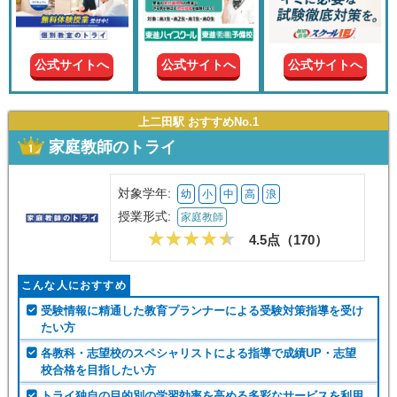
現在の
学年
公式サイトへ
公式サイトへ
公式サイトへ
授業形
式
上二田駅 おすすめNo.1
家庭教師のトライ
この条件で絞り込む
対象学年:
幼
小
中
高
浪
授業形式:
家庭教師
4.5点（
170
）
こんな人におすすめ
受験情報に精通した教育プランナーによる受験対策指導を受け
たい方
各教科・志望校のスペシャリストによる指導で成績UP・志望
校合格を目指したい方
トライ独自の目的別の学習効率を高める多彩なサービスを利用