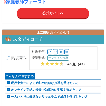
家庭教師ファースト
公式サイトへ
上二田駅 おすすめNo.3
スタディコーチ
対象学年:
小
中
高
浪
授業形式:
オンライン指導
4.5点（
43
）
こんな人におすすめ
現役東大生による1対1の的確な指導を受けたい方
オンライン完結の授業で効率的に学習を進めたい方
一人ひとりに最適なカリキュラムで成績を伸ばしたい方